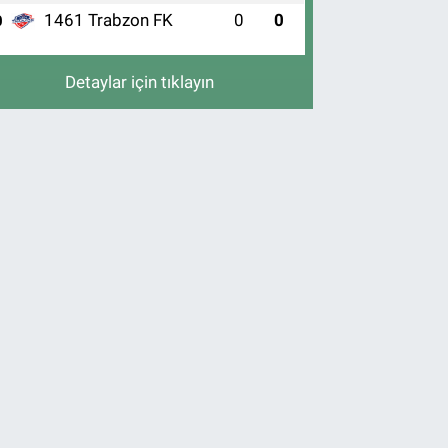
1461 Trabzon FK
0
0
0
Detaylar için tıklayın