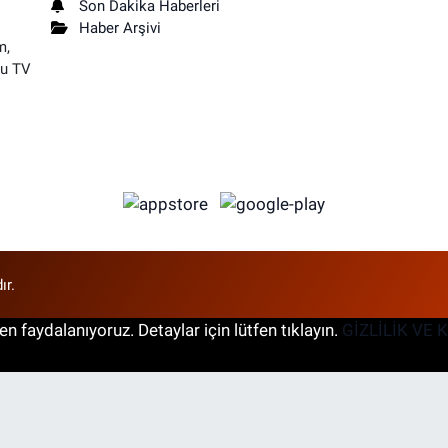
Son Dakika Haberleri
Haber Arşivi
m,
su TV
ır.
n faydalanıyoruz. Detaylar için lütfen tıklayın.
GİZLİLİK VE 