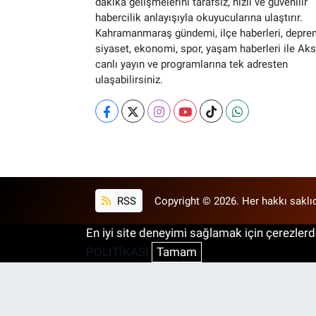
dakika gelişmelerini tarafsız, hızlı ve güvenilir
habercilik anlayışıyla okuyucularına ulaştırır.
Kahramanmaraş gündemi, ilçe haberleri, depre
siyaset, ekonomi, spor, yaşam haberleri ile Ak
canlı yayın ve programlarına tek adresten
ulaşabilirsiniz.
RSS
Copyright © 2026. Her hakkı saklıd
En iyi site deneyimi sağlamak için çerezlerde
POLİTİKASI
Tamam