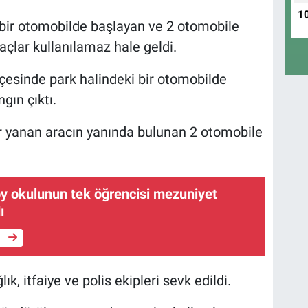
1
 bir otomobilde başlayan ve 2 otomobile
açlar kullanılamaz hale geldi.
hçesinde park halindeki bir otomobilde
ın çıktı.
r yanan aracın yanında bulunan 2 otomobile
y okulunun tek öğrencisi mezuniyet
ı
e
k, itfaiye ve polis ekipleri sevk edildi.