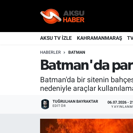
YAŞAM
Nöbetçi Eczaneler
TÜRKİYE
Hava Durumu
AKSU TV İZLE
KAHRAMANMARAŞ
T
HABERLER
BATMAN
KAHRAMANMARAŞ
Kahramanmaraş Namaz Vakitleri
Batman'da park
SPOR
Trafik Durumu
Batman'da bir sitenin bahçe
GÜNDEM
TFF 2.Lig Kırmızı Grup Puan Durumu ve Fikstür
nedeniyle araçlar kullanılam
POLİTİKA
Tüm Manşetler
TUĞRULHAN BAYRAKTAR
06.07.2026 - 2
EDITÖR
YAYINLANM
DÜNYA
Son Dakika Haberleri
BİLİM
Haber Arşivi