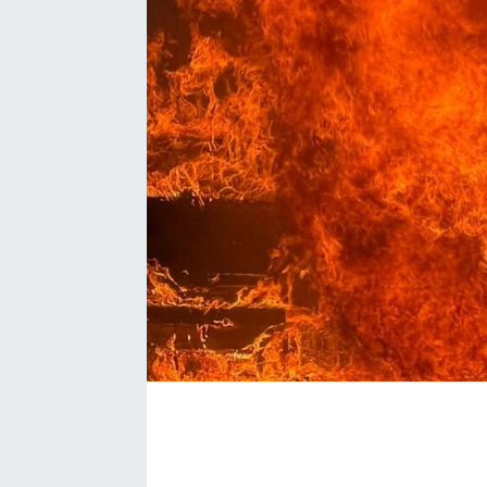
EĞİTİM
EKONOMİ
KÜLTÜR-SANAT
MAGAZİN
SAĞLIK
TEKNOLOJİ
TİCARET