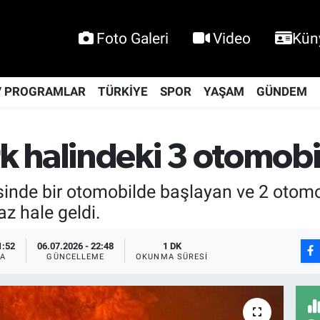
Foto Galeri
Video
Kün
V PROGRAMLAR
TÜRKİYE
SPOR
YAŞAM
GÜNDEM
 halindeki 3 otomobi
sinde bir otomobilde başlayan ve 2 otom
az hale geldi.
1:52
06.07.2026 - 22:48
1 DK
A
GÜNCELLEME
OKUNMA SÜRESI