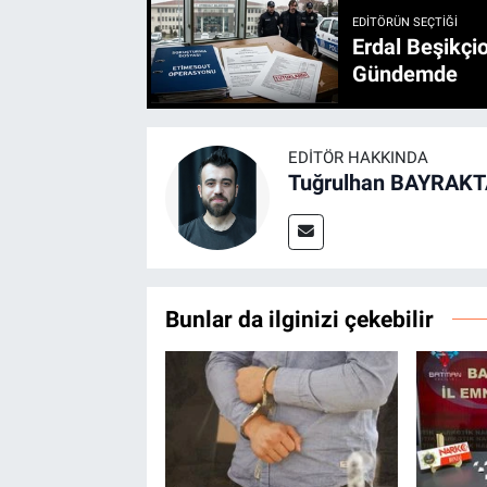
EDITÖRÜN SEÇTIĞI
Erdal Beşikçio
Gündemde
EDITÖR HAKKINDA
Tuğrulhan BAYRAK
Bunlar da ilginizi çekebilir