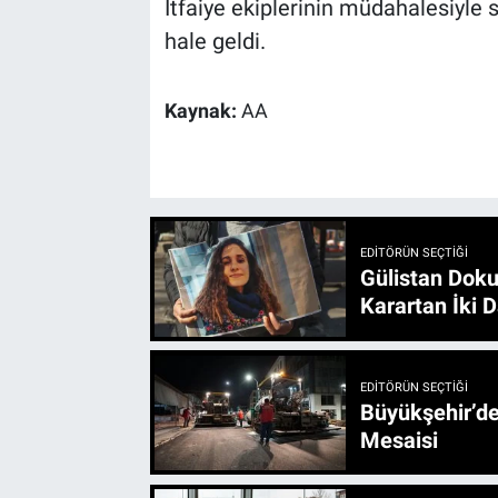
İtfaiye ekiplerinin müdahalesiyle
hale geldi.
Kaynak:
AA
EDITÖRÜN SEÇTIĞI
Gülistan Doku
Karartan İki D
EDITÖRÜN SEÇTIĞI
Büyükşehir’den 3 İlçe 20 Noktada Yeni Haftada
Mesaisi