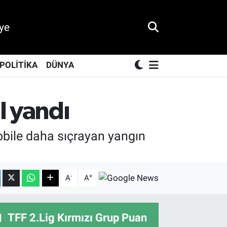
ye
POLİTİKA
DÜNYA
l yandı
obile daha sıçrayan yangın
-
+
A
A
TFF 2.Lig Kırmızı Grup Puan