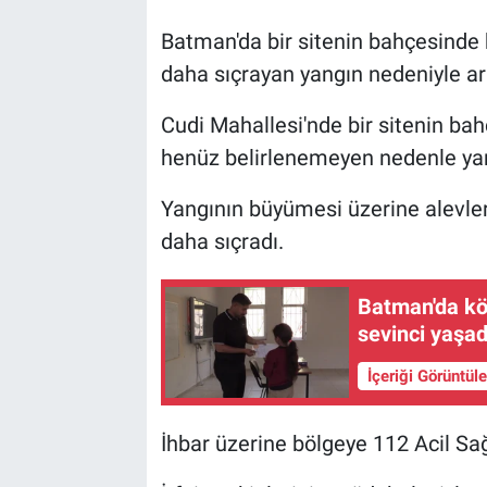
Batman'da bir sitenin bahçesinde
daha sıçrayan yangın nedeniyle ar
Cudi Mahallesi'nde bir sitenin ba
henüz belirlenemeyen nedenle yang
Yangının büyümesi üzerine alevle
daha sıçradı.
Batman'da kö
sevinci yaşad
İçeriği Görüntül
İhbar üzerine bölgeye 112 Acil Sağlı