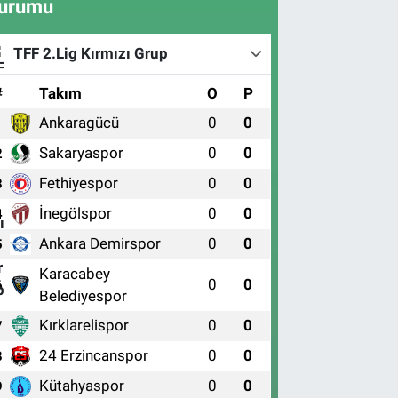
urumu
TFF 2.Lig Kırmızı Grup
#
Takım
O
P
Ankaragücü
0
0
1
Sakaryaspor
0
0
2
Fethiyespor
0
0
3
İnegölspor
0
0
4
Ankara Demirspor
0
0
5
Karacabey
0
0
6
Belediyespor
Kırklarelispor
0
0
7
24 Erzincanspor
0
0
8
Kütahyaspor
0
0
9