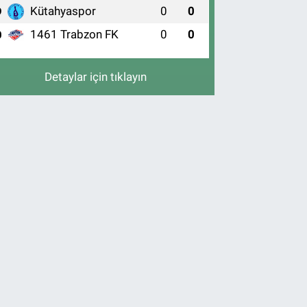
Kütahyaspor
0
0
9
1461 Trabzon FK
0
0
0
Detaylar için tıklayın