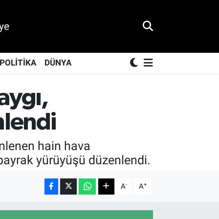
ye
POLİTİKA
DÜNYA
aygı,
lendi
enlenen hain hava
 bayrak yürüyüşü düzenlendi.
-
+
A
A