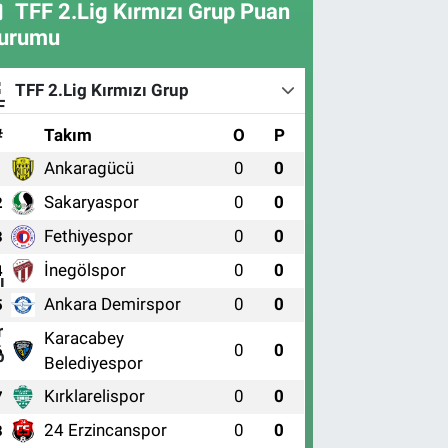
TFF 2.Lig Kırmızı Grup Puan
urumu
TFF 2.Lig Kırmızı Grup
#
Takım
O
P
Ankaragücü
0
0
1
Sakaryaspor
0
0
2
Fethiyespor
0
0
3
İnegölspor
0
0
4
Ankara Demirspor
0
0
5
Karacabey
0
0
6
Belediyespor
Kırklarelispor
0
0
7
24 Erzincanspor
0
0
8