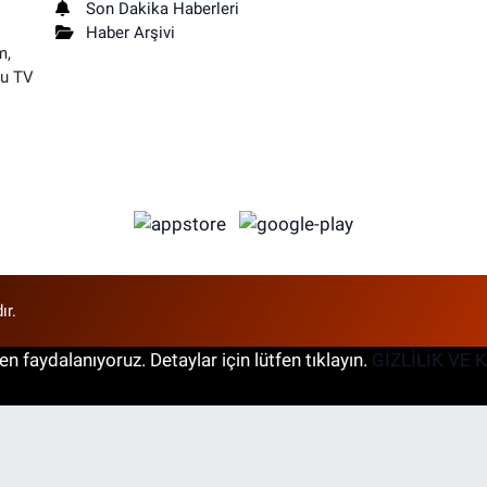
Son Dakika Haberleri
Haber Arşivi
m,
su TV
ır.
n faydalanıyoruz. Detaylar için lütfen tıklayın.
GİZLİLİK VE 