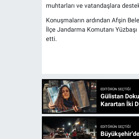
muhtarları ve vatandaşlara destek
Konuşmaların ardından Afşin Bel
İlçe Jandarma Komutanı Yüzbaşı İ
etti.
EDITÖRÜN SEÇTIĞI
Gülistan Doku
Karartan İki D
EDITÖRÜN SEÇTIĞI
Büyükşehir’den 3 İlçe 20 Noktada Yeni Haftada