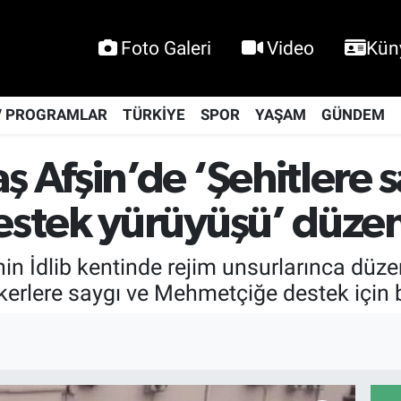
Foto Galeri
Video
Kün
V PROGRAMLAR
TÜRKİYE
SPOR
YAŞAM
GÜNDEM
Afşin’de ‘Şehitlere s
stek yürüyüşü’ düzen
'nin İdlib kentinde rejim unsurlarınca düz
skerlere saygı ve Mehmetçiğe destek için