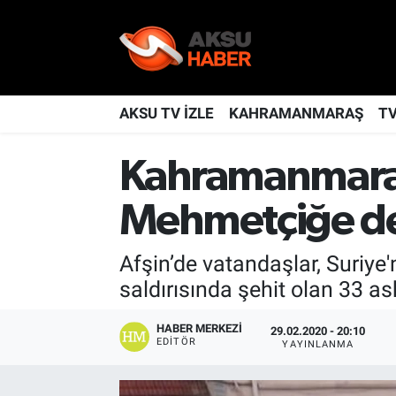
YAŞAM
Nöbetçi Eczaneler
TÜRKİYE
Hava Durumu
AKSU TV İZLE
KAHRAMANMARAŞ
T
KAHRAMANMARAŞ
Kahramanmaraş Namaz Vakitleri
Kahramanmaraş 
SPOR
Trafik Durumu
Mehmetçiğe de
GÜNDEM
TFF 2.Lig Kırmızı Grup Puan Durumu ve Fikstür
Afşin’de vatandaşlar, Suriye
saldırısında şehit olan 33 a
POLİTİKA
Tüm Manşetler
HABER MERKEZI
29.02.2020 - 20:10
DÜNYA
Son Dakika Haberleri
EDITÖR
YAYINLANMA
BİLİM
Haber Arşivi