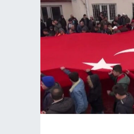
EĞİTİM
EKONOMİ
KÜLTÜR-SANAT
MAGAZİN
SAĞLIK
TEKNOLOJİ
TİCARET