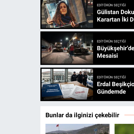
EDITÖRÜN SEÇTIĞI
Gülistan Doku
Karartan İki D
EDITÖRÜN SEÇTIĞI
Büyükşehir’den 3 İlçe 20 Noktada Yeni Haftada
Mesaisi
EDITÖRÜN SEÇTIĞI
Erdal Beşikçio
Gündemde
Bunlar da ilginizi çekebilir