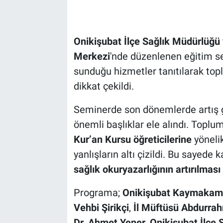
Onikişubat İlçe Sağlık Müdürlüğü
Merkezi
'nde düzenlenen eğitim s
sunduğu hizmetler tanıtılarak top
dikkat çekildi.
Seminerde son dönemlerde artış
önemli başlıklar ele alındı. Toplum
Kur’an Kursu öğreticilerine
yönelik
yanlışların altı çizildi. Bu sayed
sağlık okuryazarlığının artırılması
Programa;
Onikişubat Kaymakamı
Vehbi Şirikçi
,
İl Müftüsü Abdurra
Dr. Ahmet Yener
,
Onikişubat İlçe 