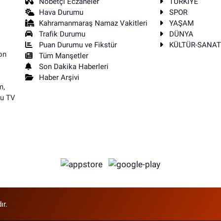
Nöbetçi Eczaneler
TÜRKİYE
Hava Durumu
SPOR
Kahramanmaraş Namaz Vakitleri
YAŞAM
Trafik Durumu
DÜNYA
Puan Durumu ve Fikstür
KÜLTÜR-SANA
on
Tüm Manşetler
Son Dakika Haberleri
Haber Arşivi
m,
su TV
ır.