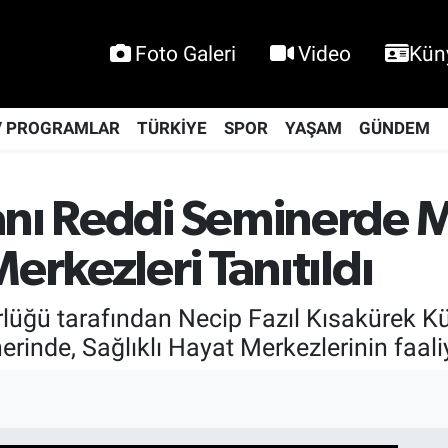
Foto Galeri
Video
Kün
V PROGRAMLAR
TÜRKİYE
SPOR
YAŞAM
GÜNDEM
anı Reddi Seminerde Ma
Merkezleri Tanıtıldı
rlüğü tarafından Necip Fazıl Kısakürek Kü
rinde, Sağlıklı Hayat Merkezlerinin faaliye