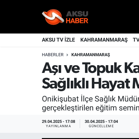
YAŞAM
Nöbetçi Eczaneler
TÜRKİYE
Hava Durumu
AKSU TV İZLE
KAHRAMANMARAŞ
T
HABERLER
KAHRAMANMARAŞ
KAHRAMANMARAŞ
Kahramanmaraş Namaz Vakitleri
Aşı ve Topuk K
SPOR
Trafik Durumu
Sağlıklı Hayat 
GÜNDEM
TFF 2.Lig Kırmızı Grup Puan Durumu ve Fikstür
Onikişubat İlçe Sağlık Müdü
POLİTİKA
Tüm Manşetler
gerçekleştirilen eğitim semine
DÜNYA
Son Dakika Haberleri
29.04.2025 - 17:08
30.04.2025 - 17:04
YAYINLANMA
GÜNCELLEME
BİLİM
Haber Arşivi