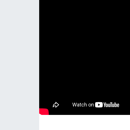
EĞİTİM
EKONOMİ
KÜLTÜR-SANAT
MAGAZİN
SAĞLIK
TEKNOLOJİ
TİCARET