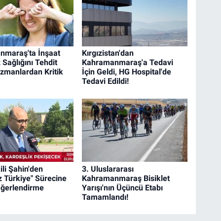
nmaraş'ta İnşaat
Kırgızistan'dan
 Sağlığını Tehdit
Kahramanmaraş'a Tedavi
Uzmanlardan Kritik
İçin Geldi, HG Hospital'de
Tedavi Edildi!
ili Şahin'den
3. Uluslararası
z Türkiye" Sürecine
Kahramanmaraş Bisiklet
Değerlendirme
Yarışı'nın Üçüncü Etabı
Tamamlandı!