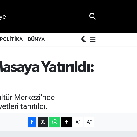
ye
POLİTİKA
DÜNYA
saya Yatırıldı:
ltür Merkezi’nde
tleri tanıtıldı.
-
+
A
A