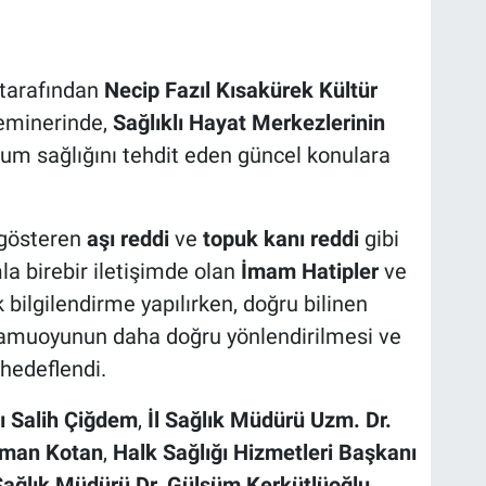
tarafından
Necip Fazıl Kısakürek Kültür
eminerinde,
Sağlıklı Hayat Merkezlerinin
lum sağlığını tehdit eden güncel konulara
 gösteren
aşı reddi
ve
topuk kanı reddi
gibi
la birebir iletişimde olan
İmam Hatipler
ve
 bilgilendirme yapılırken, doğru bilinen
e kamuoyunun daha doğru yönlendirilmesi ve
hedeflendi.
 Salih Çiğdem
,
İl Sağlık Müdürü Uzm. Dr.
hman Kotan
,
Halk Sağlığı Hizmetleri Başkanı
Sağlık Müdürü Dr. Gülsüm Kerkütlüoğlu
,