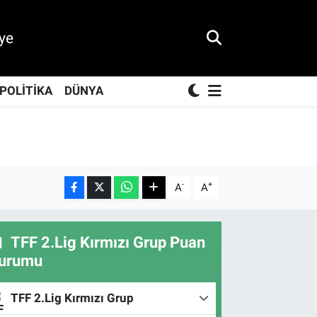
ye
POLİTİKA
DÜNYA
-
+
A
A
TFF 2.Lig Kırmızı Grup Puan
urumu
TFF 2.Lig Kırmızı Grup