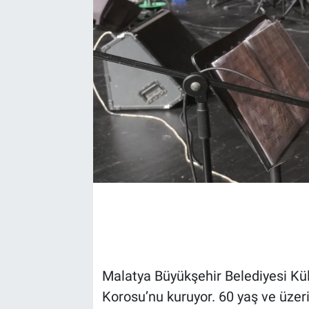
EĞİTİM
EKONOMİ
KÜLTÜR-SANAT
MAGAZİN
SAĞLIK
TEKNOLOJİ
TİCARET
Malatya Büyükşehir Belediyesi Kült
Korosu’nu kuruyor. 60 yaş ve üzer