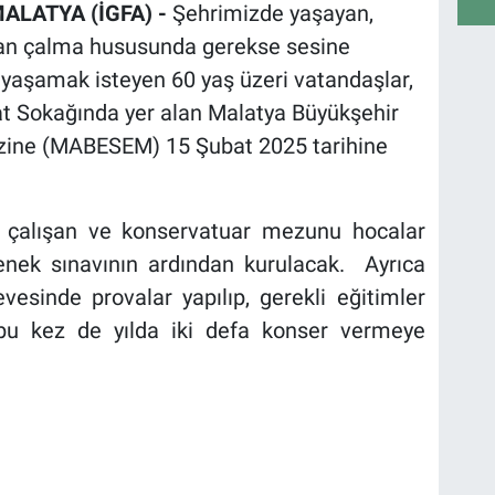
ALATYA (İGFA) -
Şehrimizde yaşayan,
man çalma hususunda gerekse sesine
aşamak isteyen 60 yaş üzeri vatandaşlar,
at Sokağında yer alan Malatya Büyükşehir
ezine (MABESEM) 15 Şubat 2025 tarihine
 çalışan ve konservatuar mezunu hocalar
tenek sınavının ardından kurulacak. Ayrıca
vesinde provalar yapılıp, gerekli eğitimler
 bu kez de yılda iki defa konser vermeye