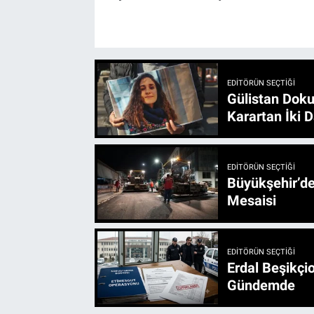
EDITÖRÜN SEÇTIĞI
Gülistan Doku
Karartan İki D
EDITÖRÜN SEÇTIĞI
Büyükşehir’den 3 İlçe 20 Noktada Yeni Haftada
Mesaisi
EDITÖRÜN SEÇTIĞI
Erdal Beşikçio
Gündemde