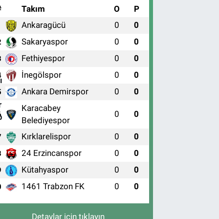
#
Takım
O
P
Ankaragücü
0
0
1
Sakaryaspor
0
0
2
Fethiyespor
0
0
3
İnegölspor
0
0
4
Ankara Demirspor
0
0
5
Karacabey
0
0
6
Belediyespor
Kırklarelispor
0
0
7
24 Erzincanspor
0
0
8
Kütahyaspor
0
0
9
1461 Trabzon FK
0
0
0
Detaylar için tıklayın