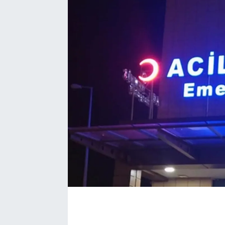
EĞİTİM
EKONOMİ
KÜLTÜR-SANAT
MAGAZİN
SAĞLIK
TEKNOLOJİ
TİCARET