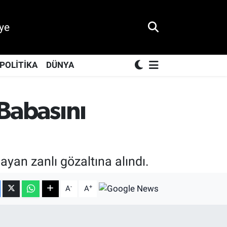
ye
POLİTİKA
DÜNYA
 Babasını
ayan zanlı gözaltına alındı.
-
+
A
A