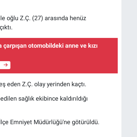
le oğlu Z.Ç. (27) arasında henüz
ıktı.
la çarpışan otomobildeki anne ve kızı
e
ş eden Z.Ç. olay yerinden kaçtı.
dilen sağlık ekibince kaldırıldığı
 İlçe Emniyet Müdürlüğü'ne götürüldü.