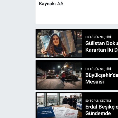
Kaynak:
AA
EDITÖRÜN SEÇTIĞI
Gülistan Doku
Karartan İki D
EDITÖRÜN SEÇTIĞI
Büyükşehir’den 3 İlçe 20 Noktada Yeni Haftada
Mesaisi
EDITÖRÜN SEÇTIĞI
Erdal Beşikçio
Gündemde