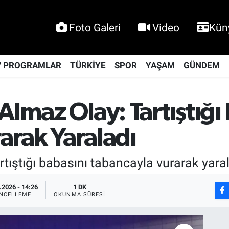
Foto Galeri
Video
Kün
V PROGRAMLAR
TÜRKİYE
SPOR
YAŞAM
GÜNDEM
Almaz Olay: Tartıştığı
arak Yaraladı
rtıştığı babasını tabancayla vurarak yaral
.2026 - 14:26
1 DK
NCELLEME
OKUNMA SÜRESI