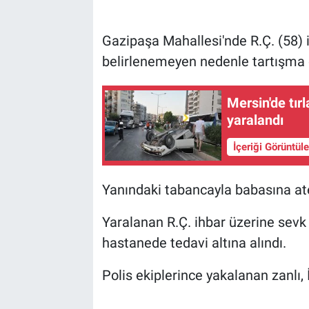
Gazipaşa Mahallesi'nde R.Ç. (58) i
belirlenemeyen nedenle tartışma ç
Mersin'de tır
yaralandı
İçeriği Görüntül
Yanındaki tabancayla babasına ate
Yaralanan R.Ç. ihbar üzerine sevk e
hastanede tedavi altına alındı.
Polis ekiplerince yakalanan zanlı,