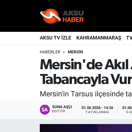
YAŞAM
Nöbetçi Eczaneler
TÜRKİYE
Hava Durumu
AKSU TV İZLE
KAHRAMANMARAŞ
T
HABERLER
MERSIN
KAHRAMANMARAŞ
Kahramanmaraş Namaz Vakitleri
Mersin'de Akıl 
SPOR
Trafik Durumu
Tabancayla Vur
GÜNDEM
TFF 2.Lig Kırmızı Grup Puan Durumu ve Fikstür
Mersin'in Tarsus ilçesinde ta
POLİTİKA
Tüm Manşetler
SUNA AŞÇI
01.06.2026 - 14:26
01.06
EDITÖR
DÜNYA
Son Dakika Haberleri
YAYINLANMA
GÜ
BİLİM
Haber Arşivi