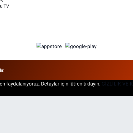
su TV
ır.
n faydalanıyoruz. Detaylar için lütfen tıklayın.
GİZLİLİK VE 