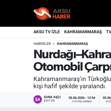
YAŞAM
Nöbetçi Eczaneler
TÜRKİYE
Hava Durumu
AKSU TV İZLE
KAHRAMANMARAŞ
T
HABERLER
KAHRAMANMARAŞ
KAHRAMANMARAŞ
Kahramanmaraş Namaz Vakitleri
Nurdağı–Kahra
SPOR
Trafik Durumu
Otomobil Çarpış
GÜNDEM
TFF 2.Lig Kırmızı Grup Puan Durumu ve Fikstür
Kahramanmaraş’ın Türkoğlu i
POLİTİKA
Tüm Manşetler
kişi hafif şekilde yaralandı.
DÜNYA
Son Dakika Haberleri
SUNA AŞÇI
05.06.2026 - 13:54
05.06
EDITÖR
YAYINLANMA
GÜ
BİLİM
Haber Arşivi