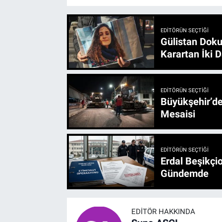
EDITÖRÜN SEÇTIĞI
Gülistan Doku
Karartan İki D
EDITÖRÜN SEÇTIĞI
Büyükşehir’den 3 İlçe 20 Noktada Yeni Haftada
Mesaisi
EDITÖRÜN SEÇTIĞI
Erdal Beşikçio
Gündemde
EDITÖR HAKKINDA