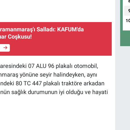
1
ramanmaraş'ı Salladı: KAFUM'da
uar Coşkusu!
e
idaresindeki 07 ALU 96 plakalı otomobil,
maraş yönüne seyir halindeyken, aynı
indeki 80 TC 447 plakalı traktöre arkadan
ünün sağlık durumunun iyi olduğu ve hayati