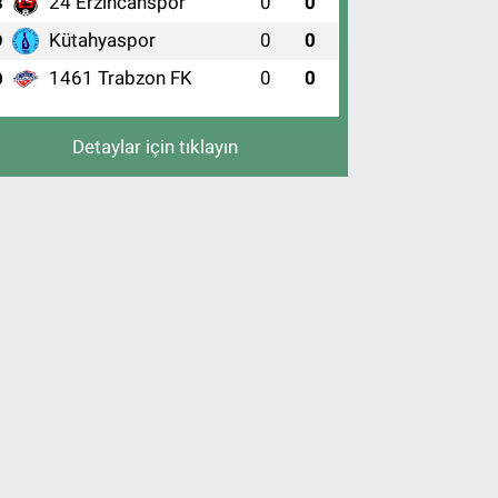
24 Erzincanspor
0
0
8
Kütahyaspor
0
0
9
1461 Trabzon FK
0
0
0
Detaylar için tıklayın