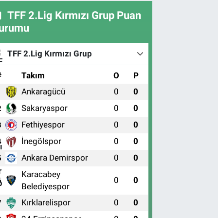
TFF 2.Lig Kırmızı Grup Puan
urumu
TFF 2.Lig Kırmızı Grup
#
Takım
O
P
Ankaragücü
0
0
1
Sakaryaspor
0
0
2
Fethiyespor
0
0
3
İnegölspor
0
0
4
Ankara Demirspor
0
0
5
Karacabey
0
0
6
Belediyespor
Kırklarelispor
0
0
7