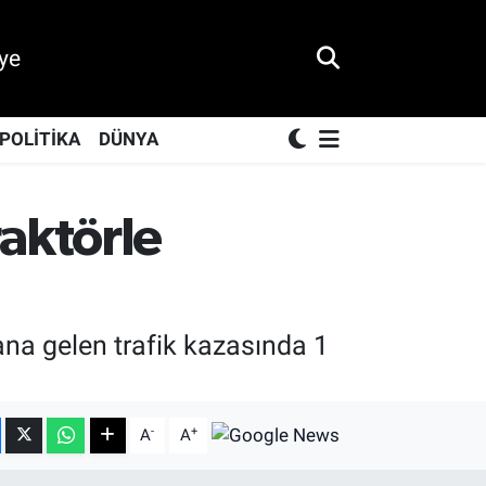
ye
POLİTİKA
DÜNYA
aktörle
na gelen trafik kazasında 1
-
+
A
A