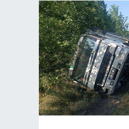
EĞİTİM
EKONOMİ
KÜLTÜR-SANAT
MAGAZİN
SAĞLIK
TEKNOLOJİ
TİCARET