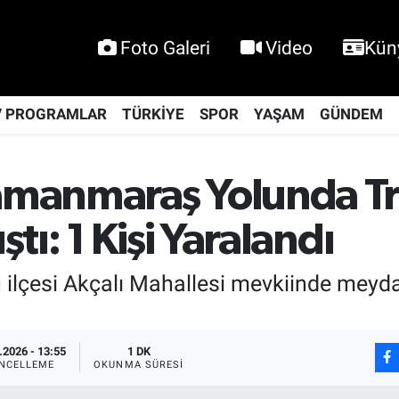
Foto Galeri
Video
Kün
V PROGRAMLAR
TÜRKİYE
SPOR
YAŞAM
GÜNDEM
manmaraş Yolunda Tr
tı: 1 Kişi Yaralandı
lçesi Akçalı Mahallesi mevkiinde meyda
.2026 - 13:55
1 DK
NCELLEME
OKUNMA SÜRESI