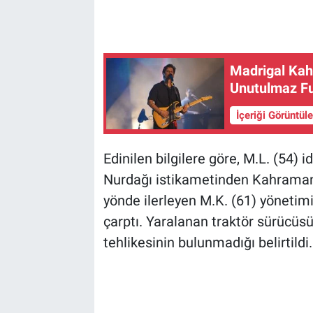
Madrigal Kah
Unutulmaz F
İçeriği Görüntül
Edinilen bilgilere göre, M.L. (54) 
Nurdağı istikametinden Kahraman
yönde ilerleyen M.K. (61) yönetim
çarptı. Yaralanan traktör sürücüs
tehlikesinin bulunmadığı belirtildi.