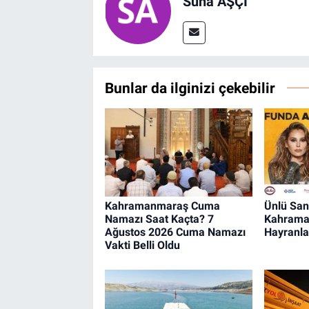
Suna AŞÇI
Bunlar da ilginizi çekebilir
Kahramanmaraş Cuma
Ünlü San
Namazı Saat Kaçta? 7
Kahrama
Ağustos 2026 Cuma Namazı
Hayranla
Vakti Belli Oldu