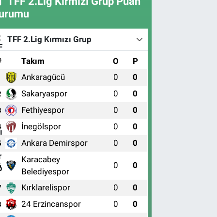
TFF 2.Lig Kırmızı Grup Puan
urumu
TFF 2.Lig Kırmızı Grup
#
Takım
O
P
Ankaragücü
0
0
1
Sakaryaspor
0
0
2
Fethiyespor
0
0
3
İnegölspor
0
0
4
Ankara Demirspor
0
0
5
Karacabey
0
0
6
Belediyespor
Kırklarelispor
0
0
7
24 Erzincanspor
0
0
8