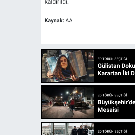
kaldırıldı.
Kaynak:
AA
EDITÖRÜN SEÇTIĞI
Gülistan Doku
Karartan İki D
EDITÖRÜN SEÇTIĞI
Büyükşehir’den 3 İlçe 20 Noktada Yeni Haftada
Mesaisi
EDITÖRÜN SEÇTIĞI