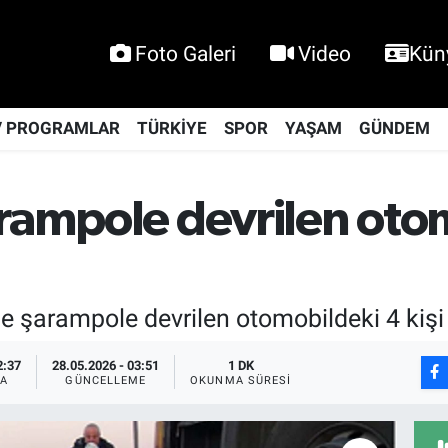
Foto Galeri
Video
Kün
V PROGRAMLAR
TÜRKİYE
SPOR
YAŞAM
GÜNDEM
rampole devrilen otom
de şarampole devrilen otomobildeki 4 kişi
2:37
28.05.2026 - 03:51
1 DK
A
GÜNCELLEME
OKUNMA SÜRESI