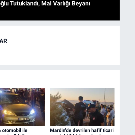
ğlu Tutuklandı, Mal Varlığı Beyanı
TAR
 otomobil ile
Mardin'de devrilen hafif ticari