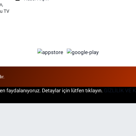
m,
su TV
ır.
n faydalanıyoruz. Detaylar için lütfen tıklayın.
GİZLİLİK VE 