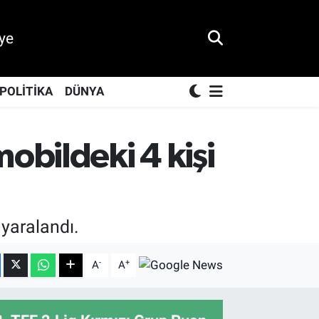
ye
POLİTİKA
DÜNYA
obildeki 4 kişi
 yaralandı.
-
+
A
A