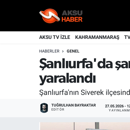
YAŞAM
Nöbetçi Eczaneler
TÜRKİYE
Hava Durumu
AKSU TV İZLE
KAHRAMANMARAŞ
T
HABERLER
GENEL
KAHRAMANMARAŞ
Kahramanmaraş Namaz Vakitleri
Şanlıurfa'da şa
SPOR
Trafik Durumu
yaralandı
GÜNDEM
TFF 2.Lig Kırmızı Grup Puan Durumu ve Fikstür
Şanlıurfa'nın Siverek ilçesin
POLİTİKA
Tüm Manşetler
TUĞRULHAN BAYRAKTAR
27.05.2026 - 1
EDITÖR
DÜNYA
Son Dakika Haberleri
YAYINLANM
BİLİM
Haber Arşivi