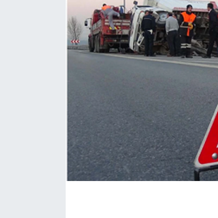
EĞİTİM
EKONOMİ
KÜLTÜR-SANAT
MAGAZİN
SAĞLIK
TEKNOLOJİ
TİCARET