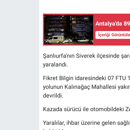
Antalya'da 89
İçeriği Görüntül
Şanlıurfa'nın Siverek ilçesinde şa
yaralandı.
Fikret Bilgin idaresindeki 07 FTU
yolunun Kalınağaç Mahallesi yakı
devrildi.
Kazada sürücü ile otomobildeki Ze
Yaralılar, ihbar üzerine gelen sağ