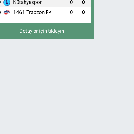
Kütahyaspor
0
0
9
1461 Trabzon FK
0
0
0
Detaylar için tıklayın