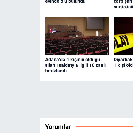
evinde ölü bulundu
çarpışan
sürücüsü
Adana'da 1 kişinin öldüğü
Diyarbakı
silahlı saldırıyla ilgili 10 zanlı
1 kişi öl
tutuklandı
Yorumlar