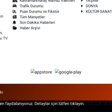
Kahramanmaraş Namaz Vakitleri
YAŞAM
Trafik Durumu
DÜNYA
Puan Durumu ve Fikstür
KÜLTÜR-SANA
on
Tüm Manşetler
Son Dakika Haberleri
Haber Arşivi
m,
su TV
ır.
n faydalanıyoruz. Detaylar için lütfen tıklayın.
GİZLİLİK VE 