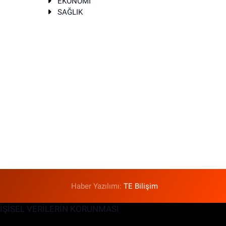
EKONOMİ
SAĞLIK
T
Haber Yazılımı:
TE Bilişim
KİŞİSEL VERİLERİN KORUNMASI