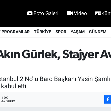
Foto Galeri
Video
Kün
V PROGRAMLAR
TÜRKİYE
SPOR
YAŞAM
GÜNDEM
kın Gürlek, Stajyer A
İstanbul 2 No'lu Baro Başkanı Yasin Şaml
kabul etti.
1 DK
MA SÜRESI