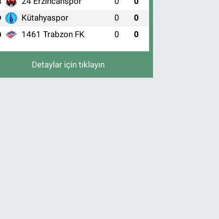
24 Erzincanspor
0
0
8
Kütahyaspor
0
0
9
1461 Trabzon FK
0
0
0
Detaylar için tıklayın