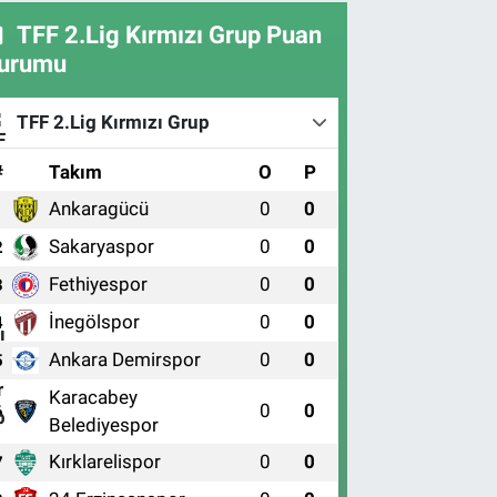
TFF 2.Lig Kırmızı Grup Puan
urumu
TFF 2.Lig Kırmızı Grup
#
Takım
O
P
Ankaragücü
0
0
1
Sakaryaspor
0
0
2
Fethiyespor
0
0
3
İnegölspor
0
0
4
Ankara Demirspor
0
0
5
Karacabey
0
0
6
Belediyespor
Kırklarelispor
0
0
7