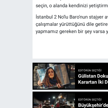
seçin, o alanda kendinizi yetiştirm
İstanbul 2 No'lu Baro'nun stajyer a
çalışmalar yürüttüğünü dile getire
yapmamız gereken bir şey varsa ya
EDITÖRÜN SEÇTIĞI
Gülistan Doku
Karartan İki D
EDITÖRÜN SEÇTIĞI
Büyükşehir’den 3 İlçe 20 Noktada Yeni Haftada