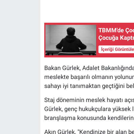
TBMM'de Çocu
Çocuğa Kaptı
İçeriği Görüntül
Bakan Gürlek, Adalet Bakanlığında 
meslekte başarılı olmanın yolunu
sahayı iyi tanımaktan geçtiğini beli
Staj döneminin meslek hayatı açı
Gürlek, genç hukukçulara yüksek l
branşlaşma konusunda kendilerini 
Akın Gürlek, "Kendinize bir alan bel