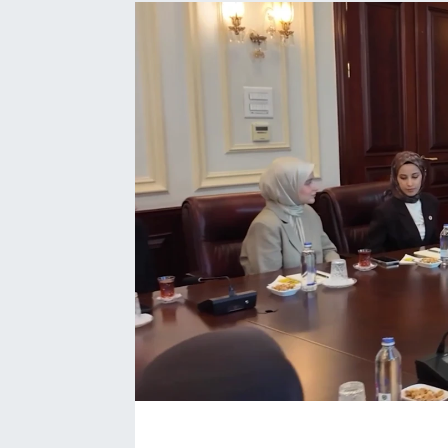
EĞİTİM
EKONOMİ
KÜLTÜR-SANAT
MAGAZİN
SAĞLIK
TEKNOLOJİ
TİCARET