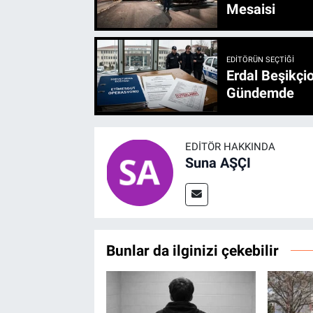
Mesaisi
EDITÖRÜN SEÇTIĞI
Erdal Beşikçio
Gündemde
EDITÖR HAKKINDA
Suna AŞÇI
Bunlar da ilginizi çekebilir