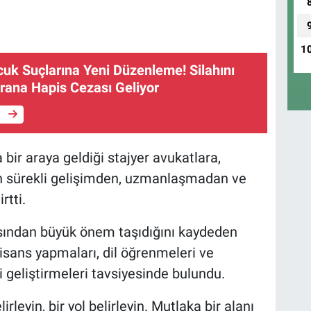
1
k Suçlarına Yeni Düzenleme! Silahını
rana Hapis Cezası Geliyor
e
bir araya geldiği stajyer avukatlara,
n sürekli gelişimden, uzmanlaşmadan ve
rtti.
sından büyük önem taşıdığını kaydeden
isans yapmaları, dil öğrenmeleri ve
geliştirmeleri tavsiyesinde bulundu.
irleyin, bir yol belirleyin. Mutlaka bir alanı