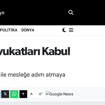
ye
POLİTİKA
DÜNYA
vukatları Kabul
ı ile mesleğe adım atmaya
-
+
A
A