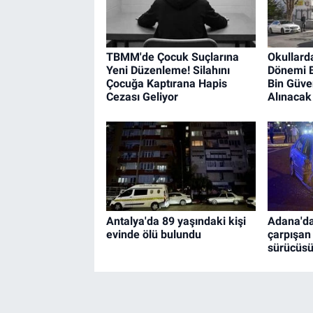
TBMM'de Çocuk Suçlarına
Okullard
Yeni Düzenleme! Silahını
Dönemi B
Çocuğa Kaptırana Hapis
Bin Güven
Cezası Geliyor
Alınacak
Antalya'da 89 yaşındaki kişi
Adana'da
evinde ölü bulundu
çarpışan
sürücüsü