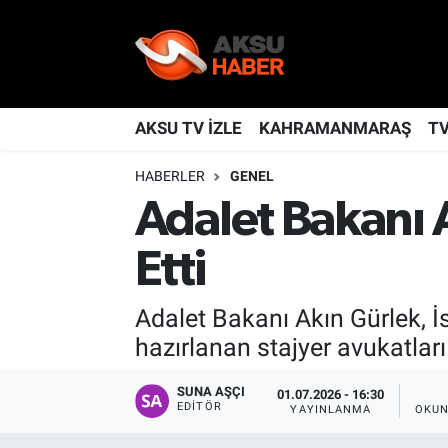
YAŞAM
Nöbetçi Eczaneler
TÜRKİYE
Hava Durumu
AKSU TV İZLE
KAHRAMANMARAŞ
T
HABERLER
GENEL
KAHRAMANMARAŞ
Kahramanmaraş Namaz Vakitleri
Adalet Bakanı A
SPOR
Trafik Durumu
Etti
GÜNDEM
TFF 2.Lig Kırmızı Grup Puan Durumu ve Fikstür
Adalet Bakanı Akın Gürlek, 
POLİTİKA
Tüm Manşetler
hazırlanan stajyer avukatları 
DÜNYA
Son Dakika Haberleri
SUNA AŞÇI
01.07.2026 - 16:30
EDITÖR
YAYINLANMA
OKUN
BİLİM
Haber Arşivi