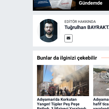
Gündemde
EDITÖR HAKKINDA
Tuğrulhan BAYRAK
Bunlar da ilginizi çekebilir
Adıyaman'da Korkutan
Adıyaman
Yangın! Tüpler Peş Peşe
hafif tica
Patladı, 3 İtfaiyeci Yaralandı
yaraland