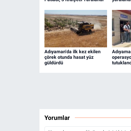
Adıyaman'da ilk kez ekilen
Adıyaman
çörek otunda hasat yüz
operasyo
güldürdü
tutukland
Yorumlar