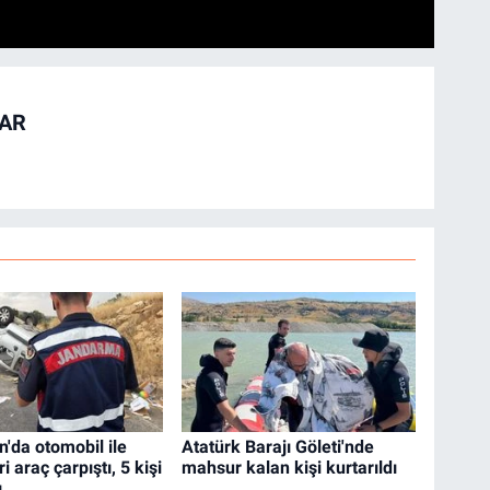
TAR
'da otomobil ile
Atatürk Barajı Göleti'nde
ri araç çarpıştı, 5 kişi
mahsur kalan kişi kurtarıldı
ı