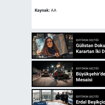
Kaynak:
AA
EDITÖRÜN SEÇTIĞI
Gülistan Doku
Karartan İki D
EDITÖRÜN SEÇTIĞI
Büyükşehir’den 3 İlçe 20 Noktada Yeni Haftada
Mesaisi
EDITÖRÜN SEÇTIĞI
Erdal Beşikçio