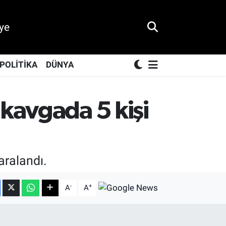
ye
POLİTİKA
DÜNYA
kavgada 5 kişi
aralandı.
-
+
A
A