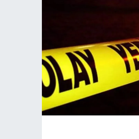
EĞİTİM
EKONOMİ
KÜLTÜR-SANAT
MAGAZİN
SAĞLIK
TEKNOLOJİ
TİCARET