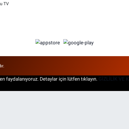
su TV
ır.
n faydalanıyoruz. Detaylar için lütfen tıklayın.
GİZLİLİK VE 