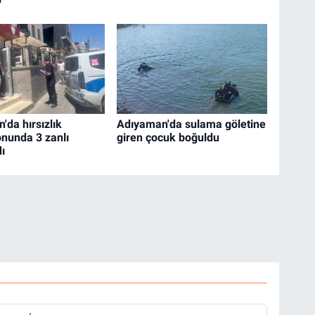
'da hırsızlık
Adıyaman'da sulama göletine
nunda 3 zanlı
giren çocuk boğuldu
ı