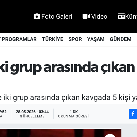
Foto Galeri
Video
Kün
V PROGRAMLAR
TÜRKİYE
SPOR
YAŞAM
GÜNDEM
i grup arasında çıkan 
 iki grup arasında çıkan kavgada 5 kişi y
7:52
28.05.2026 - 03:44
1 DK
A
GÜNCELLEME
OKUNMA SÜRESI