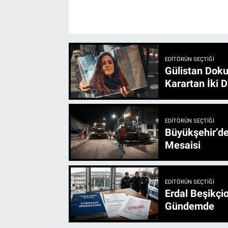
EDITÖRÜN SEÇTIĞI
Gülistan Doku
Karartan İki D
EDITÖRÜN SEÇTIĞI
Büyükşehir’den 3 İlçe 20 Noktada Yeni Haftada
Mesaisi
EDITÖRÜN SEÇTIĞI
Erdal Beşikçio
Gündemde