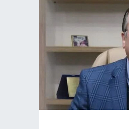
EĞİTİM
EKONOMİ
KÜLTÜR-SANAT
MAGAZİN
SAĞLIK
TEKNOLOJİ
TİCARET