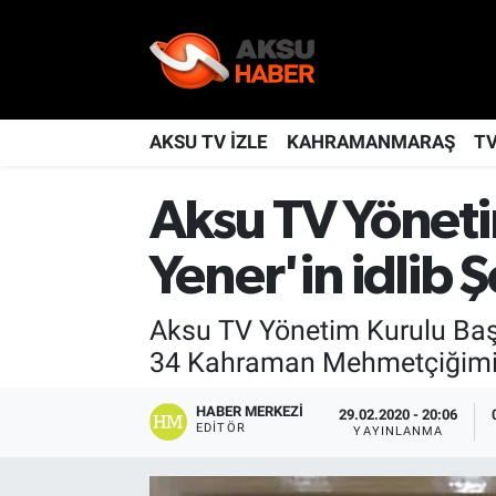
YAŞAM
Nöbetçi Eczaneler
TÜRKİYE
Hava Durumu
AKSU TV İZLE
KAHRAMANMARAŞ
T
KAHRAMANMARAŞ
Kahramanmaraş Namaz Vakitleri
Aksu TV Yöneti
SPOR
Trafik Durumu
Yener'in idlib Ş
GÜNDEM
TFF 2.Lig Kırmızı Grup Puan Durumu ve Fikstür
Aksu TV Yönetim Kurulu Başka
34 Kahraman Mehmetçiğimiz 
POLİTİKA
Tüm Manşetler
HABER MERKEZI
29.02.2020 - 20:06
DÜNYA
Son Dakika Haberleri
EDITÖR
YAYINLANMA
BİLİM
Haber Arşivi