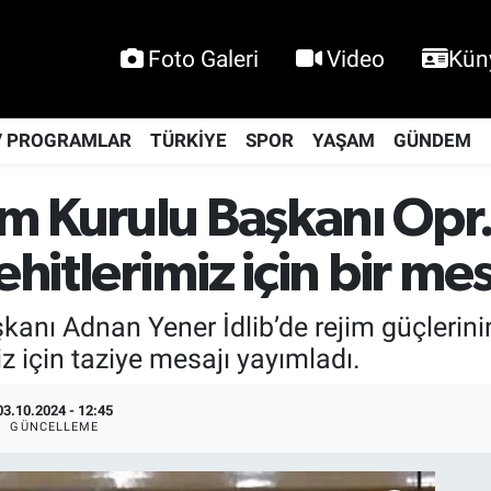
Foto Galeri
Video
Kün
V PROGRAMLAR
TÜRKİYE
SPOR
YAŞAM
GÜNDEM
m Kurulu Başkanı Opr.
ehitlerimiz için bir me
nı Adnan Yener İdlib’de rejim güçlerinin 
için taziye mesajı yayımladı.
03.10.2024 - 12:45
GÜNCELLEME