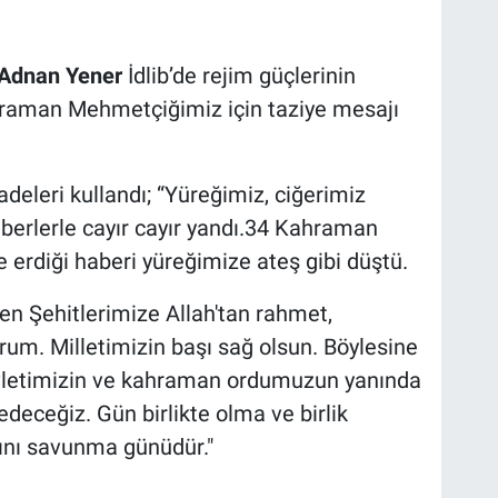
 Adnan Yener
İdlib’de rejim güçlerinin
ahraman Mehmetçiğimiz için taziye mesajı
deleri kullandı; “Yüreğimiz, ciğerimiz
aberlerle cayır cayır yandı.34 Kahraman
 erdiği haberi yüreğimize ateş gibi düştü.
en Şehitlerimize Allah'tan rahmet,
yorum. Milletimizin başı sağ olsun. Böylesine
vletimizin ve kahraman ordumuzun yanında
eceğiz. Gün birlikte olma ve birlik
ğını savunma günüdür."