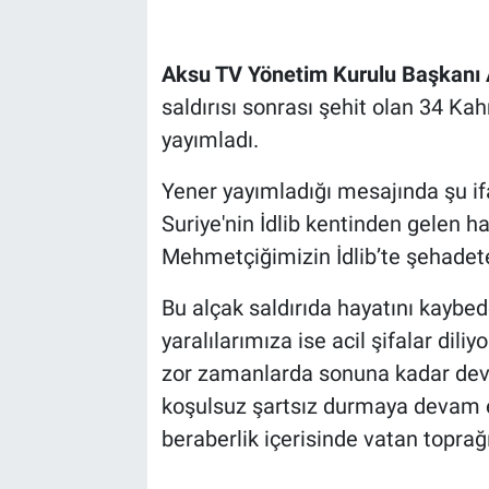
Aksu TV Yönetim Kurulu Başkanı
saldırısı sonrası şehit olan 34 K
yayımladı.
Yener yayımladığı mesajında şu ifa
Suriye'nin İdlib kentinden gelen h
Mehmetçiğimizin İdlib’te şehadete
Bu alçak saldırıda hayatını kaybed
yaralılarımıza ise acil şifalar dili
zor zamanlarda sonuna kadar de
koşulsuz şartsız durmaya devam ed
beraberlik içerisinde vatan topra