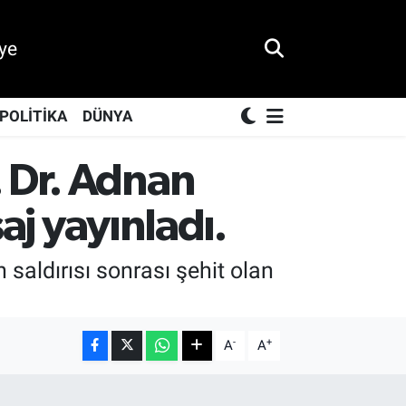
ye
POLİTİKA
DÜNYA
 Dr. Adnan
saj yayınladı.
saldırısı sonrası şehit olan
-
+
A
A