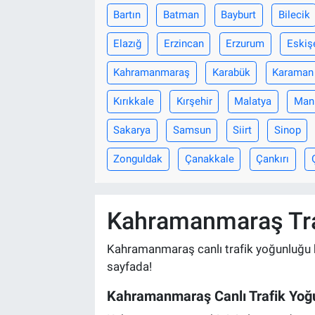
Bartın
Batman
Bayburt
Bilecik
Elazığ
Erzincan
Erzurum
Eskiş
Kahramanmaraş
Karabük
Karaman
Kırıkkale
Kırşehir
Malatya
Man
Sakarya
Samsun
Siirt
Sinop
Zonguldak
Çanakkale
Çankırı
Kahramanmaraş Traf
Kahramanmaraş canlı trafik yoğunluğu har
sayfada!
Kahramanmaraş Canlı Trafik Yoğu