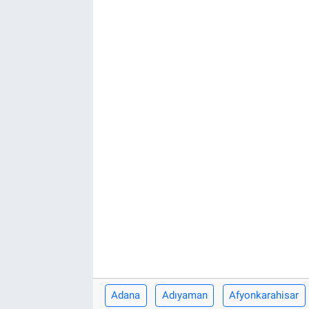
EĞİTİM
EKONOMİ
KÜLTÜR-SANAT
MAGAZİN
SAĞLIK
TEKNOLOJİ
TİCARET
Adana
Adıyaman
Afyonkarahisar