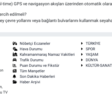
(real-time) GPS ve navigasyon akışları üzerinden otomatik ola
ercih edilmeli?
çevre yollarını veya bağlantı bulvarlarını kullanmak seyahat 
Nöbetçi Eczaneler
TÜRKİYE
Hava Durumu
SPOR
Kahramanmaraş Namaz Vakitleri
YAŞAM
Trafik Durumu
DÜNYA
Puan Durumu ve Fikstür
KÜLTÜR-SANA
on
Tüm Manşetler
Son Dakika Haberleri
Haber Arşivi
m,
su TV