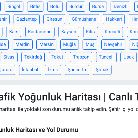
Bingöl
Bitlis
Bolu
Burdur
Bursa
Denizli
ehir
Gaziantep
Giresun
Gümüşhane
Hakkari
Ha
Kars
Kastamonu
Kayseri
Kilis
Kocaeli
Kon
isa
Mardin
Mersin
Muğla
Muş
Nevşehir
Ni
Sivas
Tekirdağ
Tokat
Trabzon
Tunceli
Uşak
Çorum
İstanbul
İzmir
Şanlıurfa
Şırnak
ik Yoğunluk Haritası | Canlı
itası ile yoldaki son durumu anlık takip edin. Şehir içi yol 
nluk Haritası ve Yol Durumu