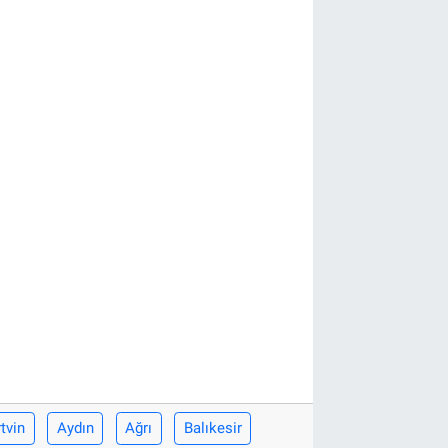
tvin
Aydın
Ağrı
Balıkesir