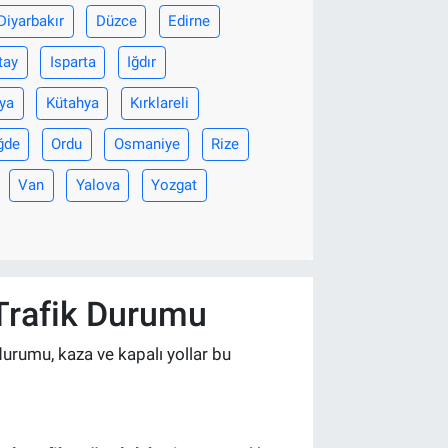
Diyarbakır
Düzce
Edirne
tay
Isparta
Iğdır
ya
Kütahya
Kırklareli
ğde
Ordu
Osmaniye
Rize
Van
Yalova
Yozgat
 Trafik Durumu
durumu, kaza ve kapalı yollar bu