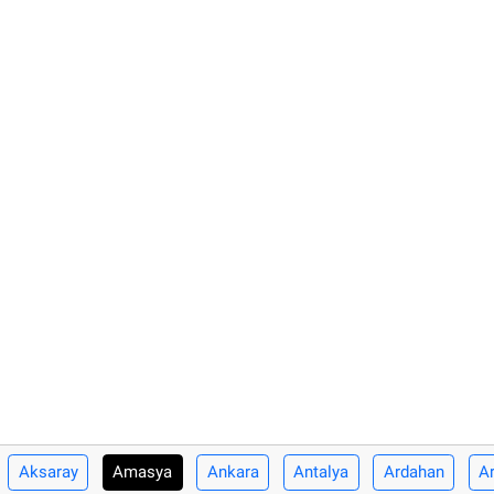
Aksaray
Amasya
Ankara
Antalya
Ardahan
Ar