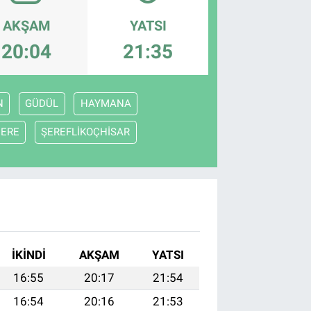
AKŞAM
YATSI
20:04
21:35
N
GÜDÜL
HAYMANA
DERE
ŞEREFLİKOÇHİSAR
İKINDI
AKŞAM
YATSI
16:55
20:17
21:54
16:54
20:16
21:53