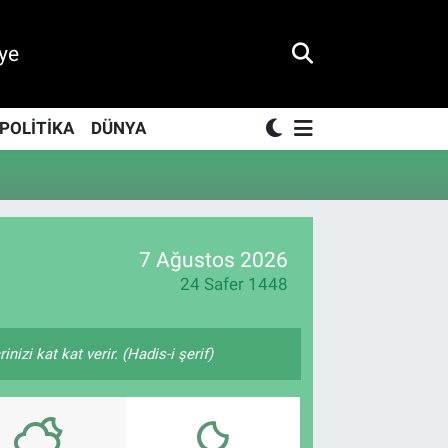
ye
POLİTİKA
DÜNYA
7 Ağustos 2026
24 Safer 1448
izi kat kat verir. (Hadis-i şerif)