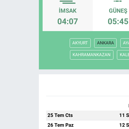
İMSAK
GÜNEŞ
EĞİTİM
04:07
05:45
EKONOMİ
KÜLTÜR-SANAT
AKYURT
ANKARA
AY
MAGAZİN
KAHRAMANKAZAN
KAL
SAĞLIK
TEKNOLOJİ
TİCARET
25 Tem Cts
11 S
26 Tem Paz
12 S