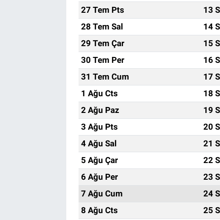
27 Tem Pts
13 S
28 Tem Sal
14 S
29 Tem Çar
15 S
30 Tem Per
16 S
31 Tem Cum
17 S
1 Ağu Cts
18 S
2 Ağu Paz
19 S
3 Ağu Pts
20 S
4 Ağu Sal
21 S
5 Ağu Çar
22 S
6 Ağu Per
23 S
7 Ağu Cum
24 S
8 Ağu Cts
25 S