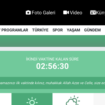
Foto Galeri
Video
Kün
V PROGRAMLAR
TÜRKİYE
SPOR
YAŞAM
GÜNDEM
İKINDI VAKTINE KALAN SÜRE
02:56:29
amazınızı ilk vaktinde kılınız, muhakkak Allah Azze ve Celle, size ecrin