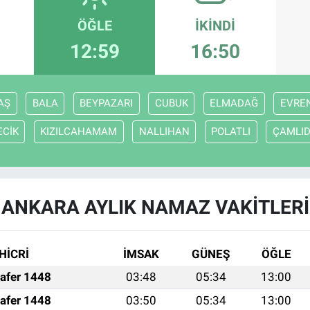
ÖĞLE
İKINDI
12:59
16:50
AŞ
BALA
BEYPAZARI
CUBUK
ELMADAĞ
EVRE
ECİK
KIZILCAHAMAM
NALLIHAN
POLATLI
ÇAMLI
ANKARA AYLIK NAMAZ VAKITLERI
HİCRİ
İMSAK
GÜNEŞ
ÖĞLE
afer 1448
03:48
05:34
13:00
afer 1448
03:50
05:34
13:00