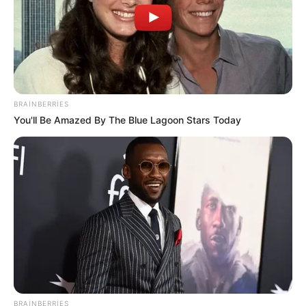
°
°
0.83 M/S
24
/ 38
08 AĞUSTOS
09 AĞUSTOS
CUMARTESI
PAZAR
°
°
31
33
Güneşli
Güneşli
Nem: %30
Nem: %26
Rüzgar: 3.89 m/s
Rüzgar: 3.89 m/s
10 AĞUSTOS
11 AĞUSTOS
PAZARTESI
SALI