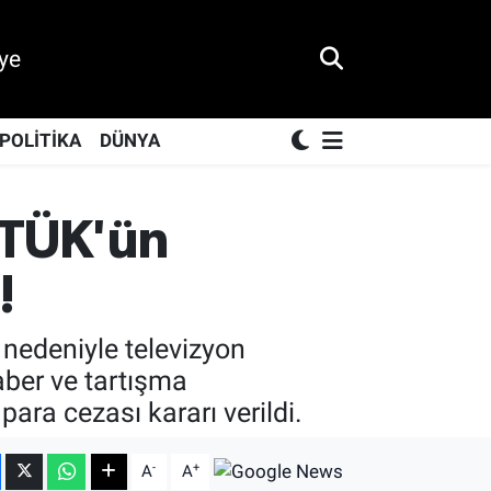
ye
POLİTİKA
DÜNYA
 RTÜK'ün
!
r nedeniyle televizyon
aber ve tartışma
ara cezası kararı verildi.
-
+
A
A