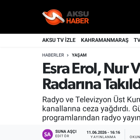
YAŞAM
Nöbetçi Eczaneler
TÜRKİYE
Hava Durumu
AKSU TV İZLE
KAHRAMANMARAŞ
T
HABERLER
YAŞAM
KAHRAMANMARAŞ
Kahramanmaraş Namaz Vakitleri
Esra Erol, Nur 
SPOR
Trafik Durumu
Radarına Takıld
GÜNDEM
TFF 2.Lig Kırmızı Grup Puan Durumu ve Fikstür
Radyo ve Televizyon Üst Kurul
POLİTİKA
Tüm Manşetler
kanallarına ceza yağdırdı. G
programlarından radyo yayınl
DÜNYA
Son Dakika Haberleri
SUNA AŞÇI
11.06.2026 - 16:16
BİLİM
Haber Arşivi
EDITÖR
YAYINLANMA
OKUN