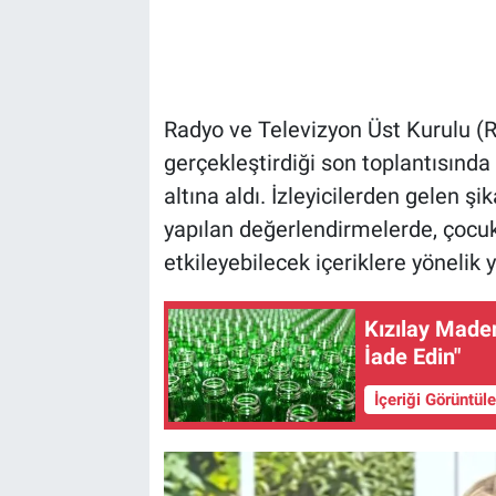
Radyo ve Televizyon Üst Kurulu (RT
gerçekleştirdiği son toplantısında
altına aldı. İzleyicilerden gelen 
yapılan değerlendirmelerde, çocuk
etkileyebilecek içeriklere yönelik y
Kızılay Maden
İade Edin"
İçeriği Görüntül