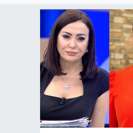
EĞİTİM
EKONOMİ
KÜLTÜR-SANAT
MAGAZİN
SAĞLIK
TEKNOLOJİ
TİCARET