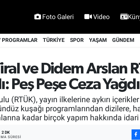
Foto Galeri
Video
Kün
V PROGRAMLAR
TÜRKİYE
SPOR
YAŞAM
GÜNDEM
Viral ve Didem Arslan
ı: Peş Peşe Ceza Yağdı
u (RTÜK), yayın ilkelerine aykırı içerikle
ündüz kuşağı programlarından dizilere, h
arına kadar birçok yapım hakkında idari p
2 DK
MA SÜRESI