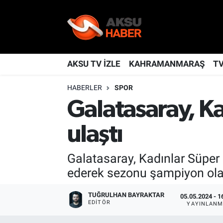
YAŞAM
Nöbetçi Eczaneler
TÜRKİYE
Hava Durumu
AKSU TV İZLE
KAHRAMANMARAŞ
T
HABERLER
SPOR
KAHRAMANMARAŞ
Kahramanmaraş Namaz Vakitleri
Galatasaray, K
SPOR
Trafik Durumu
ulaştı
GÜNDEM
TFF 2.Lig Kırmızı Grup Puan Durumu ve Fikstür
Galatasaray, Kadınlar Süper 
POLİTİKA
Tüm Manşetler
ederek sezonu şampiyon ola
DÜNYA
Son Dakika Haberleri
TUĞRULHAN BAYRAKTAR
05.05.2024 - 1
EDITÖR
YAYINLANM
BİLİM
Haber Arşivi