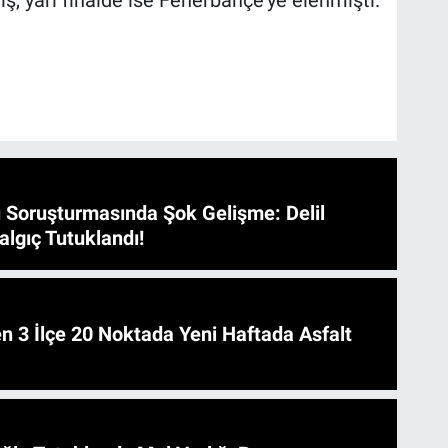
 yarı finalde ise Fenerbahçe'ye elenmişti.
 Soruşturmasında Şok Gelişme: Delil
algıç Tutuklandı!
 Asfalt