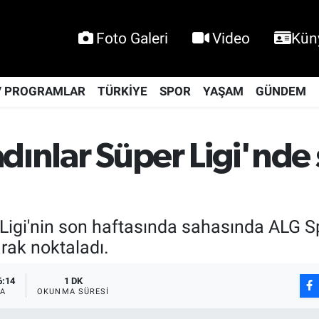
Foto Galeri
Video
Kün
V PROGRAMLAR
TÜRKİYE
SPOR
YAŞAM
GÜNDEM
adınlar Süper Ligi'nd
Ligi'nin son haftasında sahasında ALG Sp
rak noktaladı.
6:14
1 DK
A
OKUNMA SÜRESI