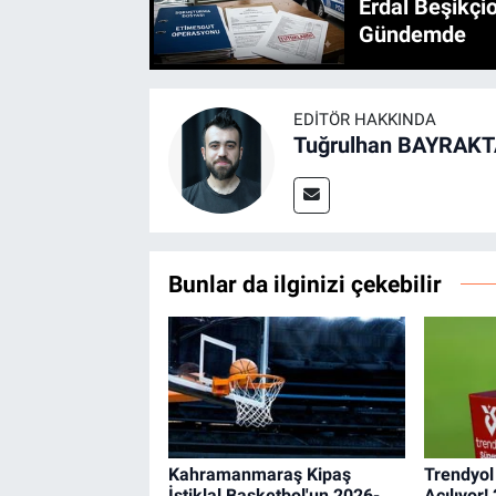
Erdal Beşikçio
Gündemde
EDITÖR HAKKINDA
Tuğrulhan BAYRAK
Bunlar da ilginizi çekebilir
Kahramanmaraş Kipaş
Trendyol
İstiklal Basketbol'un 2026-
Açılıyor