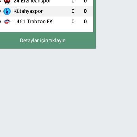
24 Erzincanspor
0
0
8
Kütahyaspor
0
0
9
1461 Trabzon FK
0
0
0
Detaylar için tıklayın