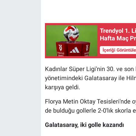
Trendyol 1. L
Hafta Maç P
İçeriği Görüntül
Kadınlar Süper Ligi'nin 30. ve so
yönetimindeki Galatasaray ile Hilm
karşıya geldi.
Florya Metin Oktay Tesisleri'nde
de bulduğu gollerle 2-0'lık skorla
Galatasaray, iki golle kazandı