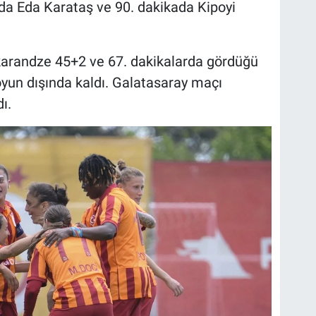
ada Eda Karataş ve 90. dakikada Kipoyi
akarandze 45+2 ve 67. dakikalarda gördüğü
 oyun dışında kaldı. Galatasaray maçı
ı.