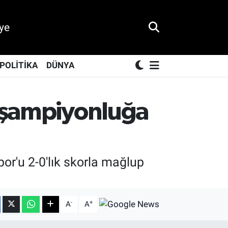
ye
POLİTİKA
DÜNYA
e şampiyonluğa
or'u 2-0'lık skorla mağlup
-
+
A
A