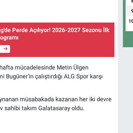
1
ig'de Perde Açılıyor! 2026-2027 Sezonu İlk
rogramı
e
n hafta mücadelesinde Metin Ülgen
i Bugüner'in çalıştırdığı ALG Spor karşı
 oynanan müsabakada kazanan her iki devre
 ev sahibi takım Galatasaray oldu.