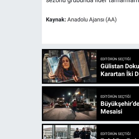
sezonu grubunda lider tamamlamış,
Kaynak:
Anadolu Ajansı (AA)
EDITÖRÜN SEÇTIĞI
Gülistan Doku
Karartan İki D
EDITÖRÜN SEÇTIĞI
Büyükşehir’den 3 İlçe 20 Noktada Yeni Haftada
Mesaisi
EDITÖRÜN SEÇTIĞI