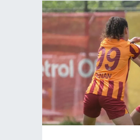
EĞİTİM
EKONOMİ
KÜLTÜR-SANAT
MAGAZİN
SAĞLIK
TEKNOLOJİ
TİCARET