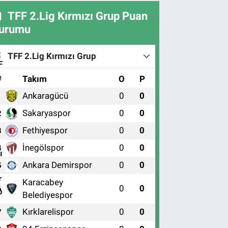
TFF 2.Lig Kırmızı Grup Puan
urumu
TFF 2.Lig Kırmızı Grup
#
Takım
O
P
Ankaragücü
0
0
1
Sakaryaspor
0
0
2
Fethiyespor
0
0
3
İnegölspor
0
0
4
Ankara Demirspor
0
0
5
Karacabey
0
0
6
Belediyespor
Kırklarelispor
0
0
7