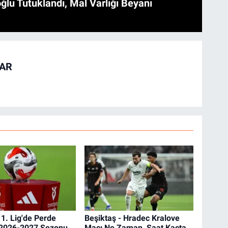
ğlu Tutuklandı, Mal Varlığı Beyanı
TAR
 1. Lig'de Perde
Beşiktaş - Hradec Kralove
! 2026-2027 Sezonu
Maçı Ne Zaman, Saat Kaçta,