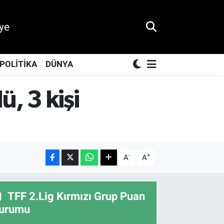
ye
POLİTİKA
DÜNYA
ü, 3 kişi
-
+
A
A
TFF 2.Lig Kırmızı Grup Puan
urumu