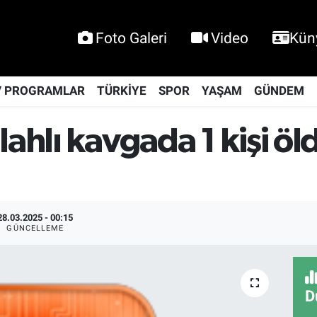
Foto Galeri
Video
Kün
V PROGRAMLAR
TÜRKİYE
SPOR
YAŞAM
GÜNDEM
ahlı kavgada 1 kişi öld
28.03.2025 - 00:15
GÜNCELLEME
D