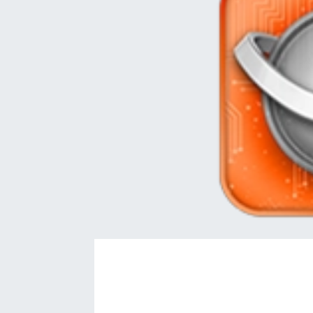
EĞİTİM
EKONOMİ
KÜLTÜR-SANAT
MAGAZİN
SAĞLIK
TEKNOLOJİ
TİCARET