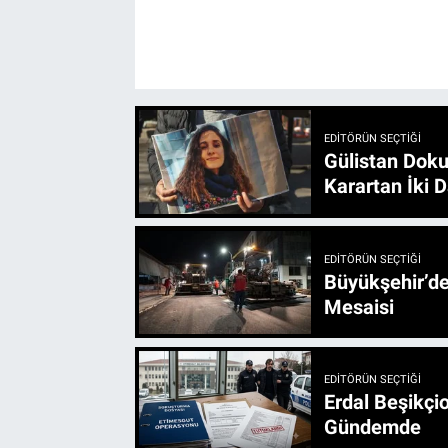
EDITÖRÜN SEÇTIĞI
Gülistan Doku
Karartan İki D
EDITÖRÜN SEÇTIĞI
Büyükşehir’den 3 İlçe 20 Noktada Yeni Haftada
Mesaisi
EDITÖRÜN SEÇTIĞI
Erdal Beşikçio
Gündemde