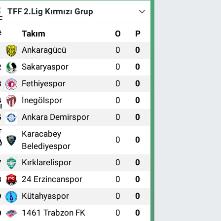
TFF 2.Lig Kırmızı Grup
#
Takım
O
P
Ankaragücü
0
0
1
Sakaryaspor
0
0
2
Fethiyespor
0
0
3
İnegölspor
0
0
4
Ankara Demirspor
0
0
5
Karacabey
0
0
6
Belediyespor
Kırklarelispor
0
0
7
24 Erzincanspor
0
0
8
Kütahyaspor
0
0
9
1461 Trabzon FK
0
0
0