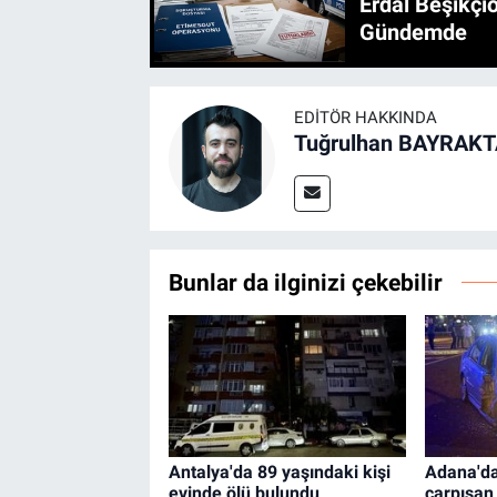
Erdal Beşikçio
Gündemde
EDITÖR HAKKINDA
Tuğrulhan BAYRAK
Bunlar da ilginizi çekebilir
Antalya'da 89 yaşındaki kişi
Adana'da
evinde ölü bulundu
çarpışan