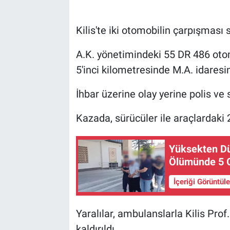
Kilis'te iki otomobilin çarpışması 
A.K. yönetimindeki 55 DR 486 otom
5'inci kilometresinde M.A. idaresi
İhbar üzerine olay yerine polis ve s
Kazada, sürücüler ile araçlardaki 2
Yüksekten Dü
Ölümünde 5 G
İçeriği Görüntül
Yaralılar, ambulanslarla Kilis Pro
kaldırıldı.