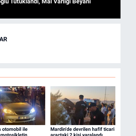
ğlu Tutuklandı, Mal Varlığı Beyanı
TAR
 otomobil ile
Mardin'de devrilen hafif ticari
 motosikletin
araçtaki 2 kişi yaralandı