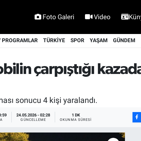
Foto Galeri
Video
Kün
V PROGRAMLAR
TÜRKİYE
SPOR
YAŞAM
GÜNDEM
bilin çarpıştığı kazada
şması sonucu 4 kişi yaralandı.
0:59
24.05.2026 - 02:28
1 DK
A
GÜNCELLEME
OKUNMA SÜRESI