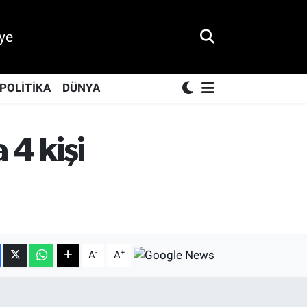
ye
POLİTİKA
DÜNYA
 4 kişi
-
+
A
A