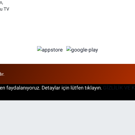
m,
su TV
ır.
n faydalanıyoruz. Detaylar için lütfen tıklayın.
GİZLİLİK VE 