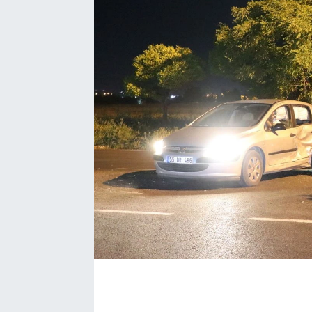
EĞİTİM
EKONOMİ
KÜLTÜR-SANAT
MAGAZİN
SAĞLIK
TEKNOLOJİ
TİCARET