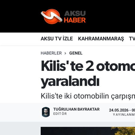
YAŞAM
Nöbetçi Eczaneler
TÜRKİYE
Hava Durumu
AKSU TV İZLE
KAHRAMANMARAŞ
T
HABERLER
GENEL
KAHRAMANMARAŞ
Kahramanmaraş Namaz Vakitleri
Kilis'te 2 otomo
SPOR
Trafik Durumu
yaralandı
GÜNDEM
TFF 2.Lig Kırmızı Grup Puan Durumu ve Fikstür
Kilis'te iki otomobilin çarpı
POLİTİKA
Tüm Manşetler
TUĞRULHAN BAYRAKTAR
24.05.2026 - 0
EDITÖR
DÜNYA
Son Dakika Haberleri
YAYINLANM
BİLİM
Haber Arşivi