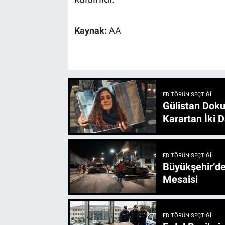
Kaynak:
AA
EDITÖRÜN SEÇTIĞI
Gülistan Doku
Karartan İki D
EDITÖRÜN SEÇTIĞI
Büyükşehir’den 3 İlçe 20 Noktada Yeni Haftada
Mesaisi
EDITÖRÜN SEÇTIĞI