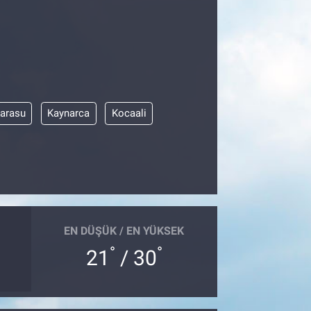
arasu
Kaynarca
Kocaali
EN DÜŞÜK / EN YÜKSEK
°
°
21
/ 30