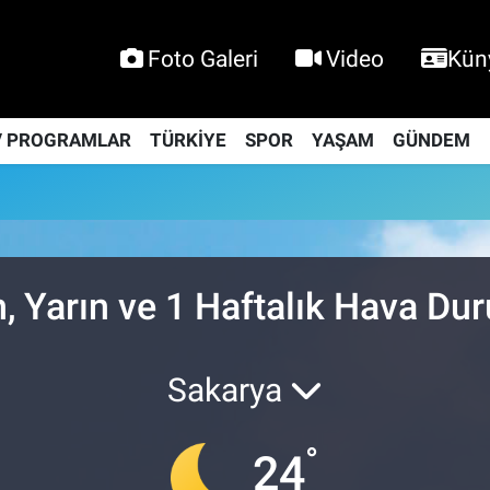
Foto Galeri
Video
Kün
V PROGRAMLAR
TÜRKİYE
SPOR
YAŞAM
GÜNDEM
n, Yarın ve 1 Haftalık Hava D
Sakarya
°
24