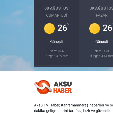
08 AĞUSTOS
09 AĞUSTO
CUMARTESI
PAZAR
°
26
26
Güneşli
Güneşli
Nem: %66
Nem: %73
Rüzgar: 3.89 m/s
Rüzgar: 4.44 m/
Aksu TV Haber, Kahramanmaraş haberleri ve s
dakika gelişmelerini tarafsız, hızlı ve güvenilir