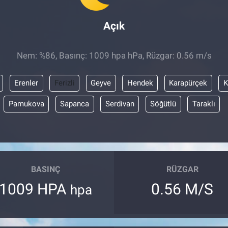
Açık
Nem: %86, Basınç: 1009 hpa hPa, Rüzgar: 0.56 m/s
Erenler
Ferizli
Geyve
Hendek
Karapürçek
K
Pamukova
Sapanca
Serdivan
Söğütlü
Taraklı
BASINÇ
RÜZGAR
1009 HPA
0.56 M/S
hpa