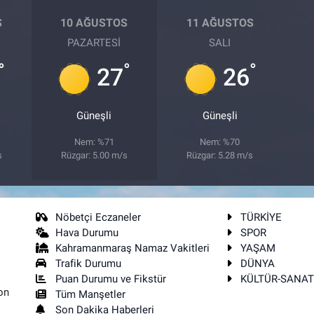
S
10 AĞUSTOS
11 AĞUSTOS
PAZARTESI
SALI
°
°
°
27
26
Güneşli
Güneşli
Nem: %71
Nem: %70
s
Rüzgar: 5.00 m/s
Rüzgar: 5.28 m/s
Nöbetçi Eczaneler
TÜRKİYE
Hava Durumu
SPOR
Kahramanmaraş Namaz Vakitleri
YAŞAM
Trafik Durumu
DÜNYA
Puan Durumu ve Fikstür
KÜLTÜR-SANA
on
Tüm Manşetler
Son Dakika Haberleri