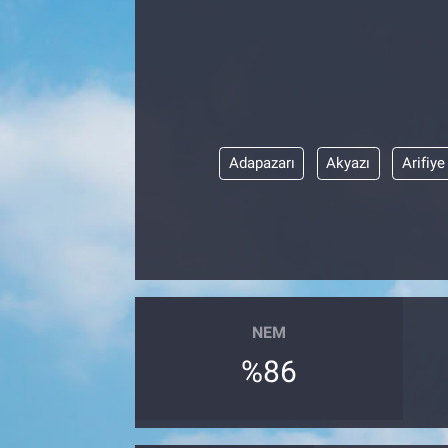
EĞİTİM
EKONOMİ
KÜLTÜR-SANAT
Adapazarı
Akyazı
Arifiye
MAGAZİN
SAĞLIK
TEKNOLOJİ
NEM
TİCARET
%86