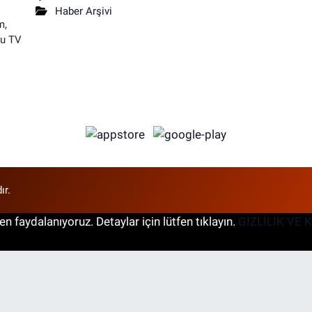
Haber Arşivi
m,
su TV
ır.
n faydalanıyoruz. Detaylar için lütfen tıklayın.
GİZLİLİK VE 