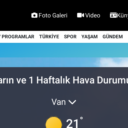
Foto Galeri
Video
Kün
V PROGRAMLAR
TÜRKİYE
SPOR
YAŞAM
GÜNDEM
arın ve 1 Haftalık Hava Durum
Van
°
21