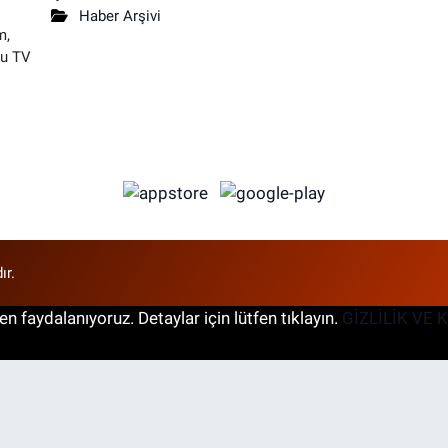
Haber Arşivi
m,
su TV
ır.
n faydalanıyoruz. Detaylar için lütfen tıklayın.
GİZLİLİK VE 