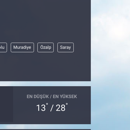
olu
Muradiye
Özalp
Saray
EN DÜŞÜK / EN YÜKSEK
°
°
13
/ 28