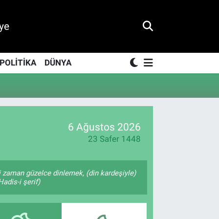
ye
POLİTİKA
DÜNYA
6 Ağustos 2026
23 Safer 1448
 zaman güzelce dinlemek, (din kardeşiyle)
adis-i şerif)