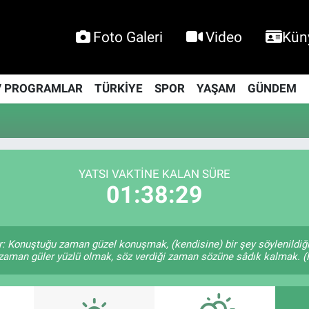
Foto Galeri
Video
Kün
V PROGRAMLAR
TÜRKİYE
SPOR
YAŞAM
GÜNDEM
YATSI VAKTINE KALAN SÜRE
01:38:28
r: Konuştuğu zaman güzel konuşmak, (kendisine) bir şey söylenildiği
 zaman güler yüzlü olmak, söz verdiği zaman sözüne sâdık kalmak. (H