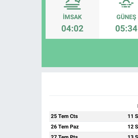
EĞİTİM
İMSAK
GÜNEŞ
04:02
05:34
EKONOMİ
KÜLTÜR-SANAT
MAGAZİN
SAĞLIK
TEKNOLOJİ
TİCARET
25 Tem Cts
11 S
26 Tem Paz
12 S
27 Tem Pts
13 S