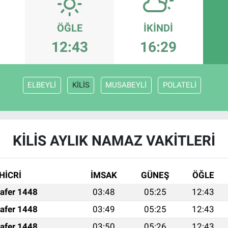
ÖĞLE
İKINDI
12:43
16:29
ELBEYLİ
KİLİS
MUSABEYLİ
POLATELİ
KİLİS AYLIK NAMAZ VAKITLERI
HİCRİ
İMSAK
GÜNEŞ
ÖĞLE
afer 1448
03:48
05:25
12:43
afer 1448
03:49
05:25
12:43
afer 1448
03:50
05:26
12:43