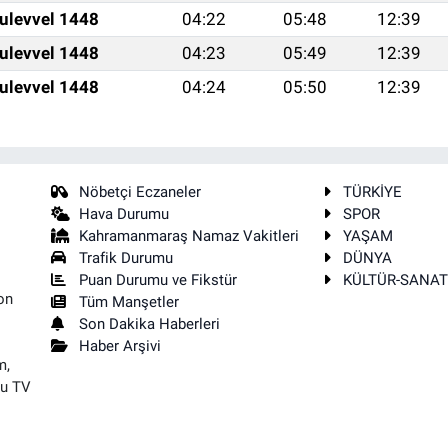
ulevvel 1448
04:22
05:48
12:39
ulevvel 1448
04:23
05:49
12:39
ulevvel 1448
04:24
05:50
12:39
Nöbetçi Eczaneler
TÜRKİYE
Hava Durumu
SPOR
Kahramanmaraş Namaz Vakitleri
YAŞAM
Trafik Durumu
DÜNYA
Puan Durumu ve Fikstür
KÜLTÜR-SANA
on
Tüm Manşetler
Son Dakika Haberleri
Haber Arşivi
m,
su TV