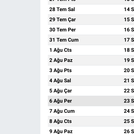
28 Tem Sal
14 S
29 Tem Çar
15 S
30 Tem Per
16 S
31 Tem Cum
17 S
1 Ağu Cts
18 S
2 Ağu Paz
19 S
3 Ağu Pts
20 S
4 Ağu Sal
21 S
5 Ağu Çar
22 S
6 Ağu Per
23 S
7 Ağu Cum
24 S
8 Ağu Cts
25 S
9 Ağu Paz
26 S