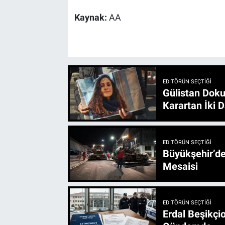
Kaynak:
AA
EDITÖRÜN SEÇTIĞI
Gülistan Doku
Karartan İki D
EDITÖRÜN SEÇTIĞI
Büyükşehir’den 3 İlçe 20 Noktada Yeni Haftada
Mesaisi
EDITÖRÜN SEÇTIĞI
Erdal Beşikçio