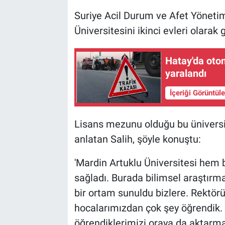
Suriye Acil Durum ve Afet Yönetim
Üniversitesini ikinci evleri olarak g
Hatay'da oto
yaralandı
İçeriği Görüntül
Lisans mezunu olduğu bu üniversit
anlatan Salih, şöyle konuştu:
'Mardin Artuklu Üniversitesi hem 
sağladı. Burada bilimsel araştırma
bir ortam sunuldu bizlere. Rektör
hocalarımızdan çok şey öğrendik. 
öğrendiklerimizi oraya da aktarmak