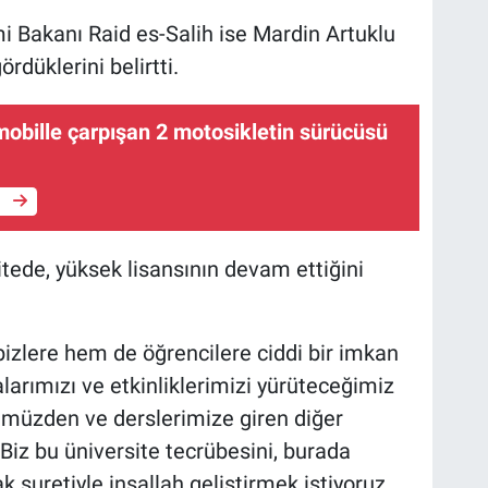
i Bakanı Raid es-Salih ise Mardin Artuklu
ördüklerini belirtti.
mobille çarpışan 2 motosikletin sürücüsü
e
ede, yüksek lisansının devam ettiğini
bizlere hem de öğrencilere ciddi bir imkan
larımızı ve etkinliklerimizi yürüteceğimiz
ümüzden ve derslerimize giren diğer
Biz bu üniversite tecrübesini, burada
 suretiyle inşallah geliştirmek istiyoruz.