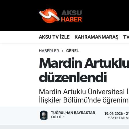
YAŞAM
Nöbetçi Eczaneler
TÜRKİYE
Hava Durumu
AKSU TV İZLE
KAHRAMANMARAŞ
T
HABERLER
GENEL
KAHRAMANMARAŞ
Kahramanmaraş Namaz Vakitleri
Mardin Artuklu
SPOR
Trafik Durumu
düzenlendi
GÜNDEM
TFF 2.Lig Kırmızı Grup Puan Durumu ve Fikstür
Mardin Artuklu Üniversitesi İk
POLİTİKA
Tüm Manşetler
İlişkiler Bölümü'nde öğrenim
DÜNYA
Son Dakika Haberleri
TUĞRULHAN BAYRAKTAR
19.06.2026 - 2
EDITÖR
YAYINLANM
BİLİM
Haber Arşivi