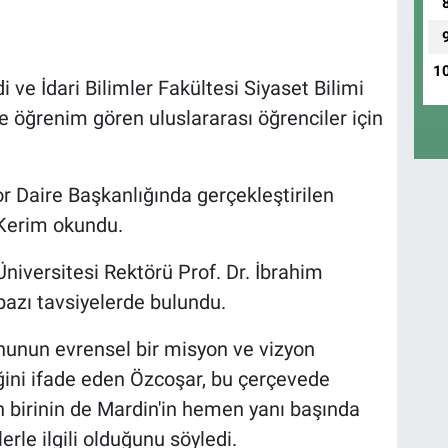
1
i ve İdari Bilimler Fakültesi Siyaset Bilimi
de öğrenim gören uluslararası öğrenciler için
or Daire Başkanlığında gerçekleştirilen
ı Kerim okundu.
iversitesi Rektörü Prof. Dr. İbrahim
azı tavsiyelerde bulundu.
nunun evrensel bir misyon ve vizyon
ğini ifade eden Özcoşar, bu çerçevede
n birinin de Mardin'in hemen yanı başında
erle ilgili olduğunu söyledi.