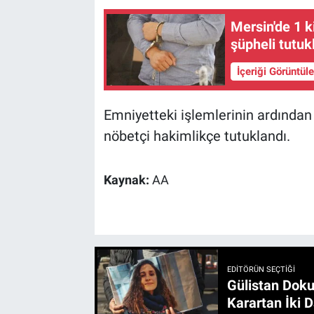
Mersin'de 1 kiş
şüpheli tutuk
İçeriği Görüntül
Emniyetteki işlemlerinin ardından a
nöbetçi hakimlikçe tutuklandı.
Kaynak:
AA
EDITÖRÜN SEÇTIĞI
Gülistan Doku
Karartan İki D