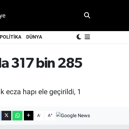
ye
POLİTİKA
DÜNYA
a 317 bin 285
ecza hapı ele geçirildi, 1
-
+
A
A