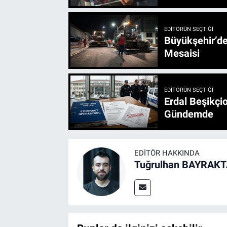
EDITÖRÜN SEÇTIĞI
Büyükşehir’den 3 İlçe 20 Noktada Yeni Haftada
Mesaisi
EDITÖRÜN SEÇTIĞI
Erdal Beşikçio
Gündemde
EDITÖR HAKKINDA
Tuğrulhan BAYRAK