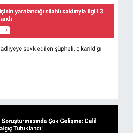
inin yaralandığı silahlı saldırıyla ilgili 3
landı
e
dliyeye sevk edilen şüpheli, çıkarıldığı
 Soruşturmasında Şok Gelişme: Delil
algıç Tutuklandı!