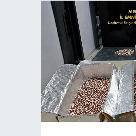
EĞİTİM
EKONOMİ
KÜLTÜR-SANAT
MAGAZİN
SAĞLIK
TEKNOLOJİ
TİCARET