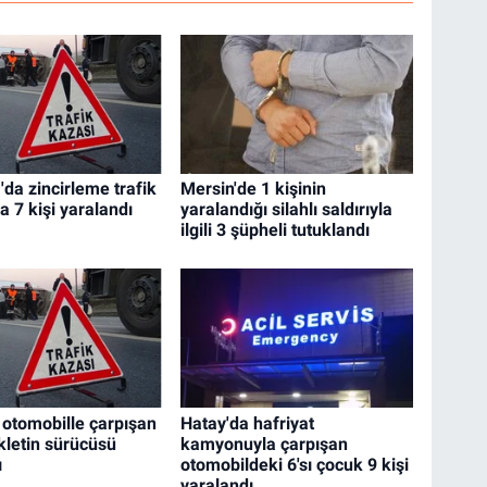
'da zincirleme trafik
Mersin'de 1 kişinin
 7 kişi yaralandı
yaralandığı silahlı saldırıyla
ilgili 3 şüpheli tutuklandı
 otomobille çarpışan
Hatay'da hafriyat
kletin sürücüsü
kamyonuyla çarpışan
ı
otomobildeki 6'sı çocuk 9 kişi
yaralandı