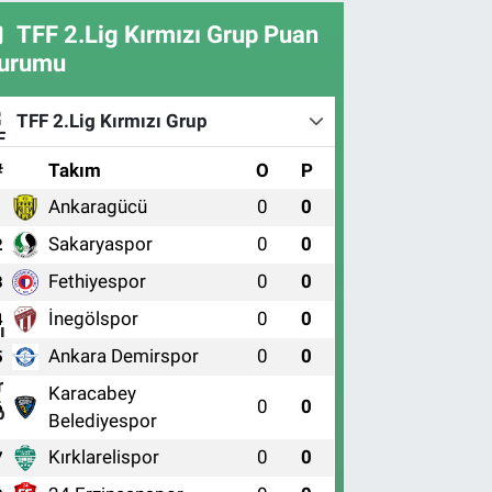
TFF 2.Lig Kırmızı Grup Puan
urumu
TFF 2.Lig Kırmızı Grup
#
Takım
O
P
Ankaragücü
0
0
1
Sakaryaspor
0
0
2
Fethiyespor
0
0
3
İnegölspor
0
0
4
Ankara Demirspor
0
0
5
Karacabey
0
0
6
Belediyespor
Kırklarelispor
0
0
7