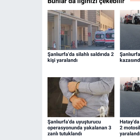
Bunlar da ilginizi çekebilir
Şanlıurfa'da silahlı saldırıda 2
Şanlıurfa
kişi yaralandı
kazasında
Şanlıurfa'da uyuşturucu
Hatay'da
operasyonunda yakalanan 3
2 motosi
zanlı tutuklandı
yaraland