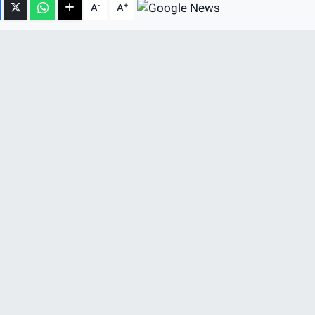
-
+
A
A