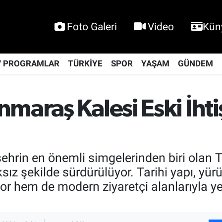
Foto Galeri
Video
Kün
V PROGRAMLAR
TÜRKİYE
SPOR
YAŞAM
GÜNDEM
nmaraş Kalesi Eski İht
şehrin en önemli simgelerinden biri ola
sız şekilde sürdürülüyor. Tarihi yapı, yü
 hem de modern ziyaretçi alanlarıyla yen