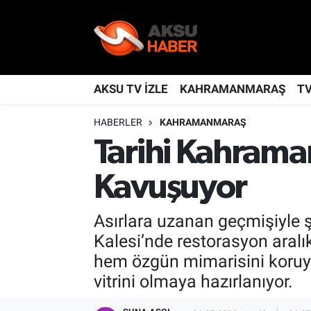
YAŞAM
Nöbetçi Eczaneler
TÜRKİYE
Hava Durumu
AKSU TV İZLE
KAHRAMANMARAŞ
T
HABERLER
KAHRAMANMARAŞ
KAHRAMANMARAŞ
Kahramanmaraş Namaz Vakitleri
Tarihi Kahrama
SPOR
Trafik Durumu
Kavuşuyor
GÜNDEM
TFF 2.Lig Kırmızı Grup Puan Durumu ve Fikstür
Asırlara uzanan geçmişiyle 
POLİTİKA
Tüm Manşetler
Kalesi’nde restorasyon aralık
hem özgün mimarisini koruyor
DÜNYA
Son Dakika Haberleri
vitrini olmaya hazırlanıyor.
BİLİM
Haber Arşivi