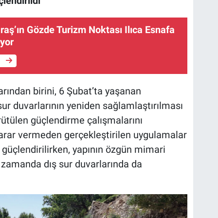
endirildi
ş’ın Gözde Turizm Noktası Ilıca Esnafa
yor
e
ından birini, 6 Şubat’ta yaşanan
ur duvarlarının yeniden sağlamlaştırılması
yürütülen güçlendirme çalışmalarını
arar vermeden gerçekleştirilen uygulamalar
i güçlendirilirken, yapının özgün mimari
ı zamanda dış sur duvarlarında da