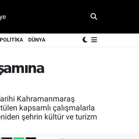
ye
POLİTİKA
DÜNYA
işamına
n Tarihi Kahramanmaraş
rütülen kapsamlı çalışmalarla
iden şehrin kültür ve turizm