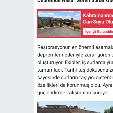
Depremde Hasar Gören Surlar Güçl
Kahramanmara
Can Suyu Olu
İçeriği Görüntül
Restorasyonun en önemli aşamalar
depremler nedeniyle zarar gören s
oluşturuyor. Ekipler, iç surlarda 
tamamladı. Tarihi taş dokusuna z
sayesinde surların taşıyıcı sistem
özellikleri de korunmuş oldu. Ayn
güçlendirme çalışmaları sürüyor.