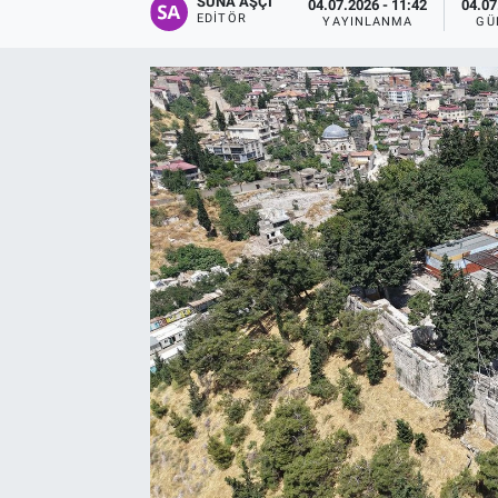
SUNA AŞÇI
04.07.2026 - 11:42
04.07
EDITÖR
YAYINLANMA
GÜ
EĞİTİM
EKONOMİ
KÜLTÜR-SANAT
MAGAZİN
SAĞLIK
TEKNOLOJİ
TİCARET