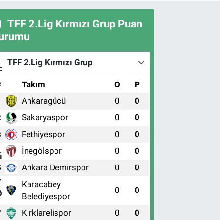
TFF 2.Lig Kırmızı Grup Puan
urumu
TFF 2.Lig Kırmızı Grup
#
Takım
O
P
Ankaragücü
0
0
1
Sakaryaspor
0
0
2
Fethiyespor
0
0
3
İnegölspor
0
0
4
Ankara Demirspor
0
0
5
Karacabey
0
0
6
Belediyespor
Kırklarelispor
0
0
7