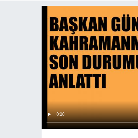
EĞİTİM
EKONOMİ
KÜLTÜR-SANAT
MAGAZİN
SAĞLIK
TEKNOLOJİ
TİCARET