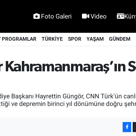
Foto Galeri
Video
Kün
V PROGRAMLAR
TÜRKİYE
SPOR
YAŞAM
GÜNDEM
r Kahramanmaraş’ın 
e Başkanı Hayrettin Güngör, CNN Türk'ün canlı 
ttiği ve depremin birinci yıl dönümüne doğru şehr