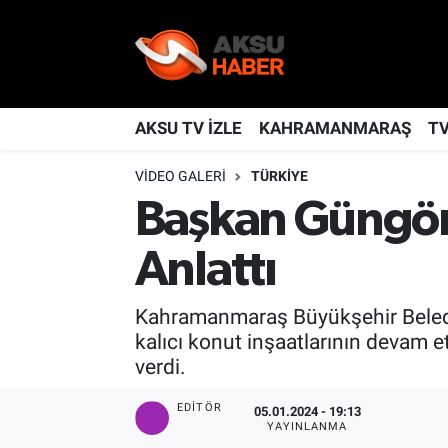
YAŞAM
Nöbetçi Eczaneler
TÜRKİYE
Hava Durumu
AKSU TV İZLE
KAHRAMANMARAŞ
T
VIDEO GALERI
TÜRKIYE
KAHRAMANMARAŞ
Kahramanmaraş Namaz Vakitleri
Başkan Güngö
SPOR
Trafik Durumu
Anlattı
GÜNDEM
TFF 2.Lig Kırmızı Grup Puan Durumu ve Fikstür
Kahramanmaraş Büyükşehir Belediy
POLİTİKA
Tüm Manşetler
kalıcı konut inşaatlarının devam e
verdi.
DÜNYA
Son Dakika Haberleri
EDITÖR
05.01.2024 - 19:13
YAYINLANMA
BİLİM
Haber Arşivi