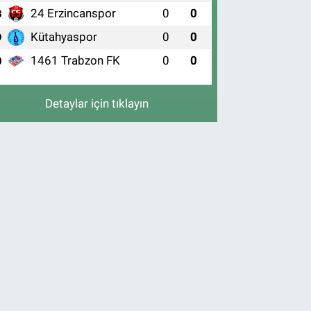
24 Erzincanspor
0
0
8
Kütahyaspor
0
0
9
1461 Trabzon FK
0
0
0
Detaylar için tıklayın