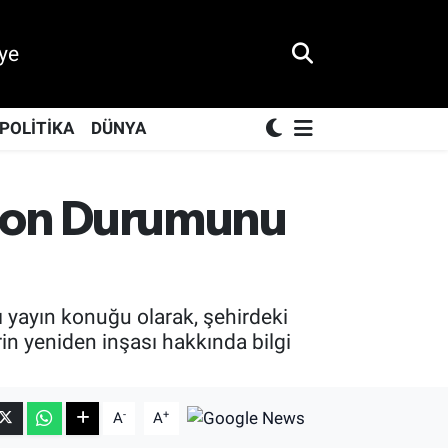
ye
POLİTİKA
DÜNYA
Son Durumunu
yayın konuğu olarak, şehirdeki
in yeniden inşası hakkında bilgi
-
+
A
A