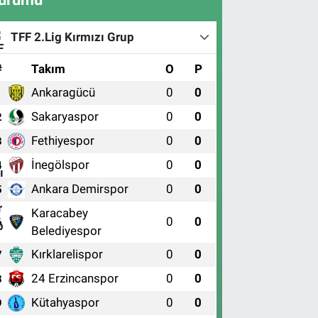
TFF 2.Lig Kırmızı Grup
#
Takım
O
P
Ankaragücü
0
0
1
Sakaryaspor
0
0
2
Fethiyespor
0
0
3
İnegölspor
0
0
4
Ankara Demirspor
0
0
5
Karacabey
0
0
6
Belediyespor
Kırklarelispor
0
0
7
24 Erzincanspor
0
0
8
Kütahyaspor
0
0
9