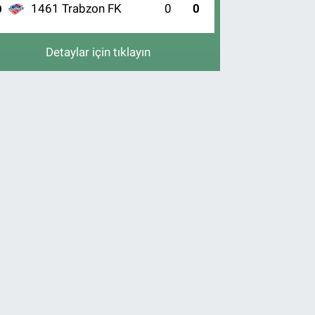
1461 Trabzon FK
0
0
0
Detaylar için tıklayın