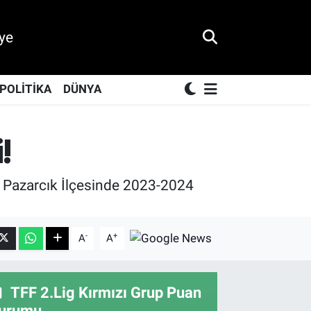
ye
POLİTİKA
DÜNYA
!
 Pazarcık İlçesinde 2023-2024
-
+
A
A
TFF 2.Lig Kırmızı Grup Puan
urumu