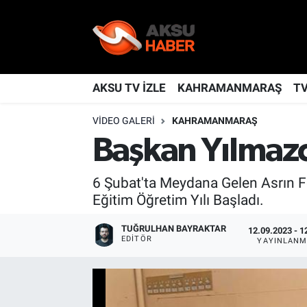
YAŞAM
Nöbetçi Eczaneler
TÜRKİYE
Hava Durumu
AKSU TV İZLE
KAHRAMANMARAŞ
T
VIDEO GALERI
KAHRAMANMARAŞ
KAHRAMANMARAŞ
Kahramanmaraş Namaz Vakitleri
Başkan Yılmazca
SPOR
Trafik Durumu
6 Şubat'ta Meydana Gelen Asrın 
GÜNDEM
TFF 2.Lig Kırmızı Grup Puan Durumu ve Fikstür
Eğitim Öğretim Yılı Başladı.
POLİTİKA
Tüm Manşetler
TUĞRULHAN BAYRAKTAR
12.09.2023 - 1
EDITÖR
YAYINLANM
DÜNYA
Son Dakika Haberleri
BİLİM
Haber Arşivi