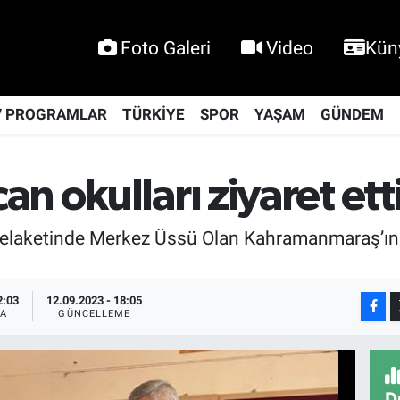
Foto Galeri
Video
Kün
V PROGRAMLAR
TÜRKİYE
SPOR
YAŞAM
GÜNDEM
n okulları ziyaret etti
Felaketinde Merkez Üssü Olan Kahramanmaraş’ın
2:03
12.09.2023 - 18:05
A
GÜNCELLEME
D