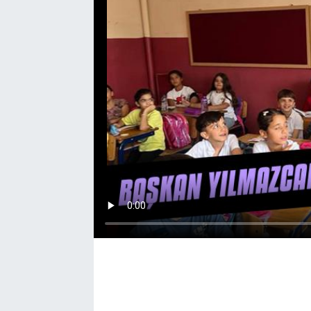
EĞİTİM
EKONOMİ
KÜLTÜR-SANAT
MAGAZİN
SAĞLIK
TEKNOLOJİ
TİCARET