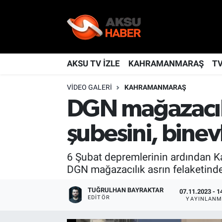
YAŞAM
Nöbetçi Eczaneler
TÜRKİYE
Hava Durumu
AKSU TV İZLE
KAHRAMANMARAŞ
T
VIDEO GALERI
KAHRAMANMARAŞ
KAHRAMANMARAŞ
Kahramanmaraş Namaz Vakitleri
DGN mağazacılık
SPOR
Trafik Durumu
şubesini, binev
GÜNDEM
TFF 2.Lig Kırmızı Grup Puan Durumu ve Fikstür
6 Şubat depremlerinin ardından K
POLİTİKA
Tüm Manşetler
DGN mağazacılık asrın felaketinde 
DÜNYA
Son Dakika Haberleri
TUĞRULHAN BAYRAKTAR
07.11.2023 - 1
EDITÖR
YAYINLANM
BİLİM
Haber Arşivi