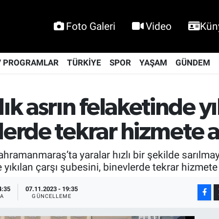
Foto Galeri
Video
Kün
V PROGRAMLAR
TÜRKİYE
SPOR
YAŞAM
GÜNDEM
 asrın felaketinde yık
lerde tekrar hizmete a
ahramanmaraş’ta yaralar hızlı bir şekilde sarıl
yıkılan çarşı şubesini, binevlerde tekrar hizmete 
4:35
07.11.2023 - 19:35
A
GÜNCELLEME