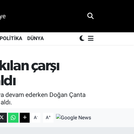
ye
POLİTİKA
DÜNYA
ılan çarşı
ldı
maya devam ederken Doğan Çanta
aldı.
-
+
A
A