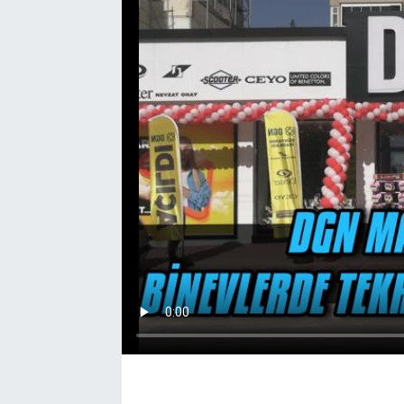
EĞİTİM
EKONOMİ
KÜLTÜR-SANAT
MAGAZİN
SAĞLIK
TEKNOLOJİ
TİCARET