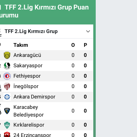
TFF 2.Lig Kırmızı Grup Puan
urumu
TFF 2.Lig Kırmızı Grup
#
Takım
O
P
Ankaragücü
0
0
1
Sakaryaspor
0
0
2
Fethiyespor
0
0
3
İnegölspor
0
0
4
Ankara Demirspor
0
0
5
Karacabey
0
0
6
Belediyespor
Kırklarelispor
0
0
7
24 Erzincanspor
0
0
8