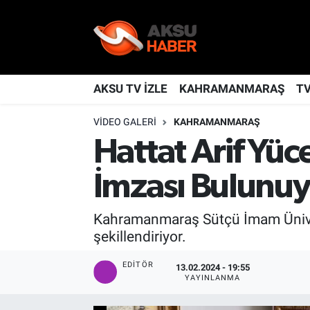
YAŞAM
Nöbetçi Eczaneler
TÜRKİYE
Hava Durumu
AKSU TV İZLE
KAHRAMANMARAŞ
T
VIDEO GALERI
KAHRAMANMARAŞ
KAHRAMANMARAŞ
Kahramanmaraş Namaz Vakitleri
Hattat Arif Yüc
SPOR
Trafik Durumu
İmzası Bulunuy
GÜNDEM
TFF 2.Lig Kırmızı Grup Puan Durumu ve Fikstür
Kahramanmaraş Sütçü İmam Üniversi
POLİTİKA
Tüm Manşetler
şekillendiriyor.
DÜNYA
Son Dakika Haberleri
EDITÖR
13.02.2024 - 19:55
YAYINLANMA
BİLİM
Haber Arşivi