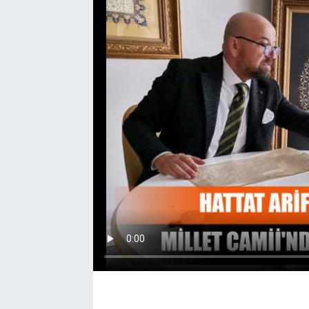
EĞİTİM
EKONOMİ
KÜLTÜR-SANAT
MAGAZİN
SAĞLIK
TEKNOLOJİ
TİCARET