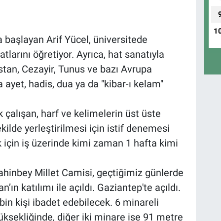
1
a başlayan Arif Yücel, üniversitede
tlarını öğretiyor. Ayrıca, hat sanatıyla
istan, Cezayir, Tunus ve bazı Avrupa
 ayet, hadis, dua ya da "kibar-ı kelam"
 çalışan, harf ve kelimelerin üst üste
kilde yerleştirilmesi için istif denemesi
için iş üzerinde kimi zaman 1 hafta kimi
Şahinbey Millet Camisi, geçtiğimiz günlerde
n katılımı ile açıldı. Gaziantep'te açıldı.
bin kişi ibadet edebilecek. 6 minareli
ksekliğinde, diğer iki minare ise 91 metre