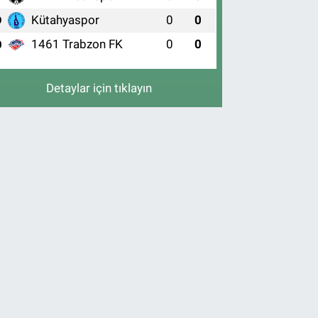
Kütahyaspor
0
0
9
1461 Trabzon FK
0
0
0
Detaylar için tıklayın