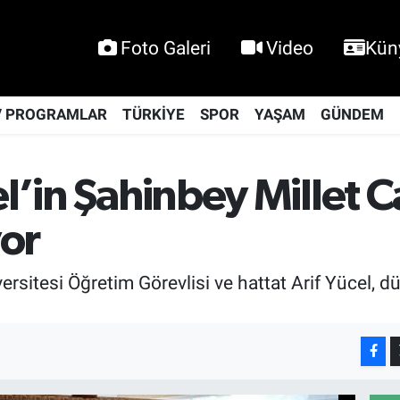
Foto Galeri
Video
Kün
V PROGRAMLAR
TÜRKİYE
SPOR
YAŞAM
GÜNDEM
el’in Şahinbey Millet 
or
tesi Öğretim Görevlisi ve hattat Arif Yücel, dü