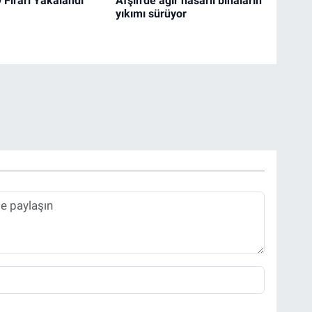
 Firari Yakalandı
Afşin'de ağır hasarlı binaların
yıkımı sürüyor