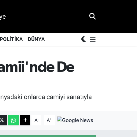
ye
POLİTİKA
DÜNYA
Camii'nde De
nyadaki onlarca camiyi sanatıyla
-
+
A
A