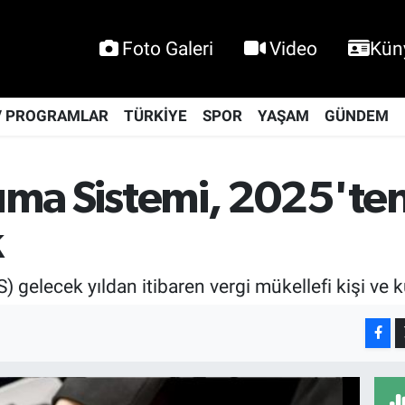
Foto Galeri
Video
Kün
V PROGRAMLAR
TÜRKİYE
SPOR
YAŞAM
GÜNDEM
nıma Sistemi, 2025'ten
k
gelecek yıldan itibaren vergi mükellefi kişi ve ku