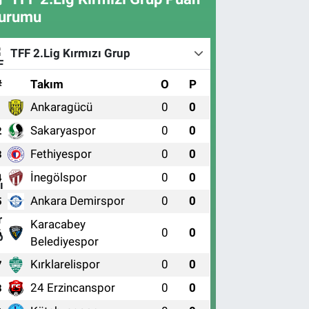
urumu
TFF 2.Lig Kırmızı Grup
#
Takım
O
P
Ankaragücü
0
0
1
Sakaryaspor
0
0
2
Fethiyespor
0
0
3
İnegölspor
0
0
4
Ankara Demirspor
0
0
5
Karacabey
0
0
6
Belediyespor
Kırklarelispor
0
0
7
24 Erzincanspor
0
0
8