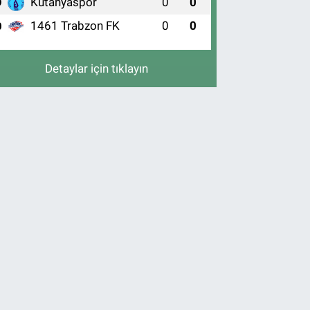
Kütahyaspor
0
0
9
1461 Trabzon FK
0
0
0
Detaylar için tıklayın