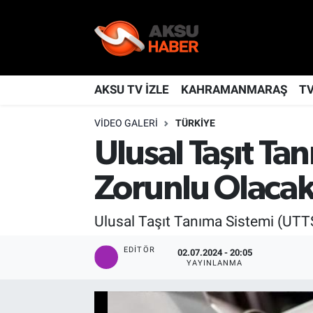
YAŞAM
Nöbetçi Eczaneler
TÜRKİYE
Hava Durumu
AKSU TV İZLE
KAHRAMANMARAŞ
T
VIDEO GALERI
TÜRKIYE
KAHRAMANMARAŞ
Kahramanmaraş Namaz Vakitleri
Ulusal Taşıt Ta
SPOR
Trafik Durumu
Zorunlu Olaca
GÜNDEM
TFF 2.Lig Kırmızı Grup Puan Durumu ve Fikstür
Ulusal Taşıt Tanıma Sistemi (UTTS) 
POLİTİKA
Tüm Manşetler
EDITÖR
02.07.2024 - 20:05
YAYINLANMA
DÜNYA
Son Dakika Haberleri
BİLİM
Haber Arşivi