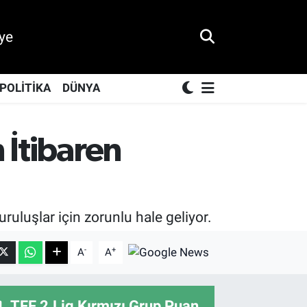
ye
POLİTİKA
DÜNYA
 İtibaren
ruluşlar için zorunlu hale geliyor.
-
+
A
A
TFF 2.Lig Kırmızı Grup Puan