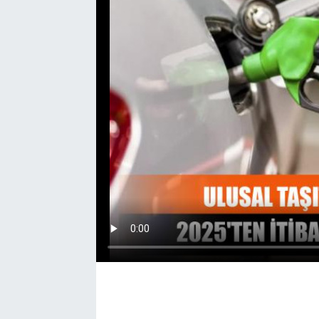
EĞİTİM
EKONOMİ
KÜLTÜR-SANAT
MAGAZİN
SAĞLIK
TEKNOLOJİ
TİCARET