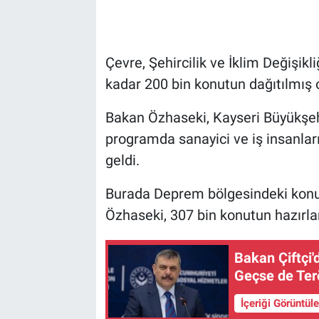
Çevre, Şehircilik ve İklim Değişi
kadar 200 bin konutun dağıtılmış o
Bakan Özhaseki, Kayseri Büyükşeh
programda sanayici ve iş insanları
geldi.
Burada Deprem bölgesindeki konut ç
Özhaseki, 307 bin konutun hazırla
Bakan Çiftçi'
Geçse de Terö
İçeriği Görüntül