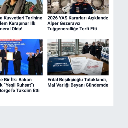
a Kuvvetleri Tarihine
2026 YAŞ Kararları Açıklandı:
zlem Karapınar İlk
Alper Gezeravcı
neral Oldu!
Tuğgeneralliğe Terfi Etti
e Bir İlk: Bakan
Erdal Beşikçioğlu Tutuklandı,
k “Yeşil Ruhsat”ı
Mal Varlığı Beyanı Gündemde
örgel’e Takdim Etti