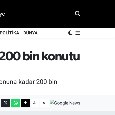
ye
POLİTİKA
DÜNYA
200 bin konutu
sonuna kadar 200 bin
-
+
A
A