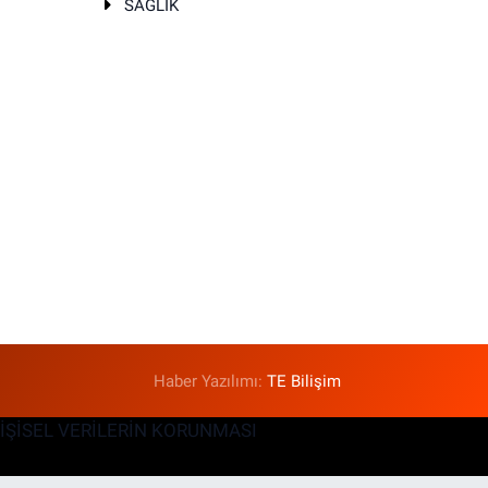
SAĞLIK
T
Haber Yazılımı:
TE Bilişim
KİŞİSEL VERİLERİN KORUNMASI