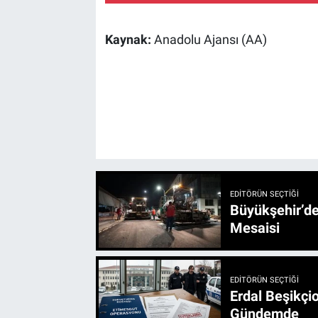
Kaynak:
Anadolu Ajansı (AA)
EDITÖRÜN SEÇTIĞI
Büyükşehir’den 3 İlçe 20 Noktada Yeni Haftada
Mesaisi
EDITÖRÜN SEÇTIĞI
Erdal Beşikçio
Gündemde