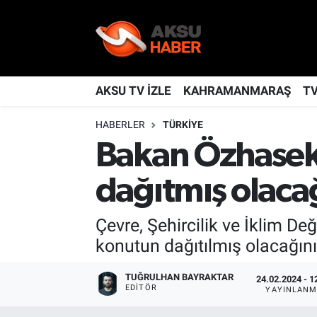
YAŞAM
Nöbetçi Eczaneler
TÜRKİYE
Hava Durumu
AKSU TV İZLE
KAHRAMANMARAŞ
T
HABERLER
TÜRKİYE
KAHRAMANMARAŞ
Kahramanmaraş Namaz Vakitleri
Bakan Özhaseki
SPOR
Trafik Durumu
dağıtmış olaca
GÜNDEM
TFF 2.Lig Kırmızı Grup Puan Durumu ve Fikstür
Çevre, Şehircilik ve İklim D
POLİTİKA
Tüm Manşetler
konutun dağıtılmış olacağını
DÜNYA
Son Dakika Haberleri
TUĞRULHAN BAYRAKTAR
24.02.2024 - 1
EDITÖR
YAYINLANM
BİLİM
Haber Arşivi