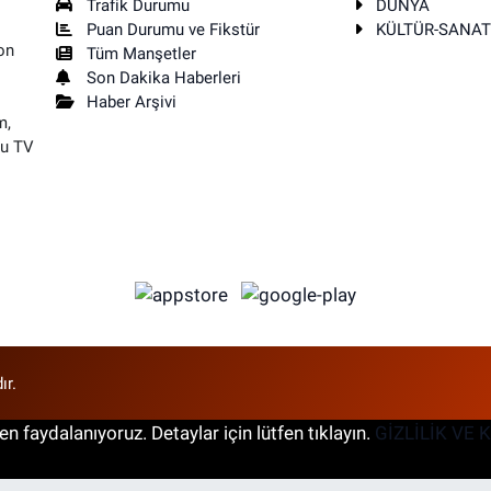
Trafik Durumu
DÜNYA
Puan Durumu ve Fikstür
KÜLTÜR-SANA
on
Tüm Manşetler
Son Dakika Haberleri
Haber Arşivi
m,
su TV
ır.
n faydalanıyoruz. Detaylar için lütfen tıklayın.
GİZLİLİK VE 