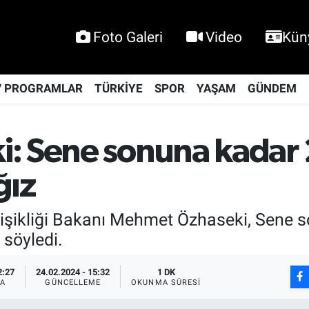
Foto Galeri
Video
Kün
V PROGRAMLAR
TÜRKİYE
SPOR
YAŞAM
GÜNDEM
: Sene sonuna kadar 
ğız
eğişikliği Bakanı Mehmet Özhaseki, Sene 
 söyledi.
2:27
24.02.2024 - 15:32
1 DK
A
GÜNCELLEME
OKUNMA SÜRESI