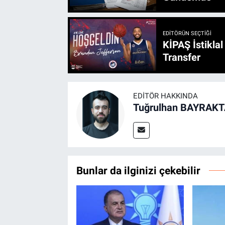
EDITÖRÜN SEÇTIĞI
KİPAŞ İstikla
Transfer
EDITÖR HAKKINDA
Tuğrulhan BAYRAK
Bunlar da ilginizi çekebilir