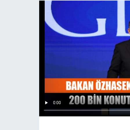
EĞİTİM
EKONOMİ
KÜLTÜR-SANAT
MAGAZİN
SAĞLIK
TEKNOLOJİ
TİCARET