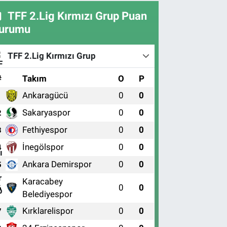
TFF 2.Lig Kırmızı Grup Puan
urumu
TFF 2.Lig Kırmızı Grup
#
Takım
O
P
Ankaragücü
0
0
1
Sakaryaspor
0
0
2
Fethiyespor
0
0
3
İnegölspor
0
0
4
Ankara Demirspor
0
0
5
Karacabey
0
0
6
Belediyespor
Kırklarelispor
0
0
7