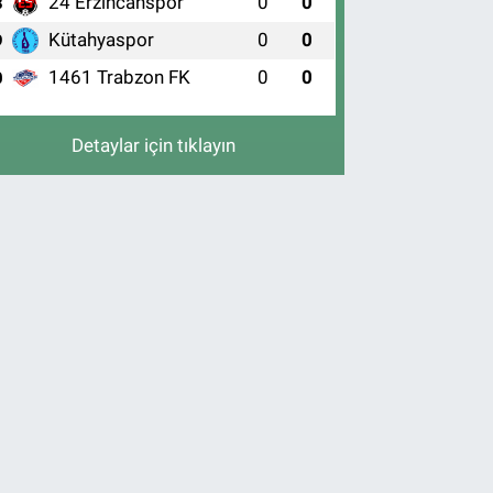
24 Erzincanspor
0
0
8
Kütahyaspor
0
0
9
1461 Trabzon FK
0
0
0
Detaylar için tıklayın