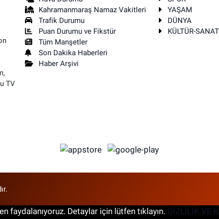
Kahramanmaraş Namaz Vakitleri
YAŞAM
Trafik Durumu
DÜNYA
Puan Durumu ve Fikstür
KÜLTÜR-SANA
on
Tüm Manşetler
Son Dakika Haberleri
Haber Arşivi
m,
su TV
ır.
n faydalanıyoruz. Detaylar için lütfen tıklayın.
GİZLİLİK VE 