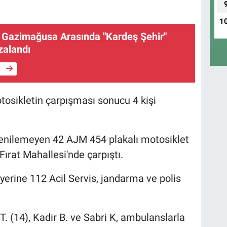
1
 Gazimağusa Arasında "Kardeş Şehir"
zalandı
e
otosikletin çarpışması sonucu 4 kişi
renilemeyen 42 AJM 454 plakalı motosiklet
Fırat Mahallesi'nde çarpıştı.
 yerine 112 Acil Servis, jandarma ve polis
. (14), Kadir B. ve Sabri K, ambulanslarla