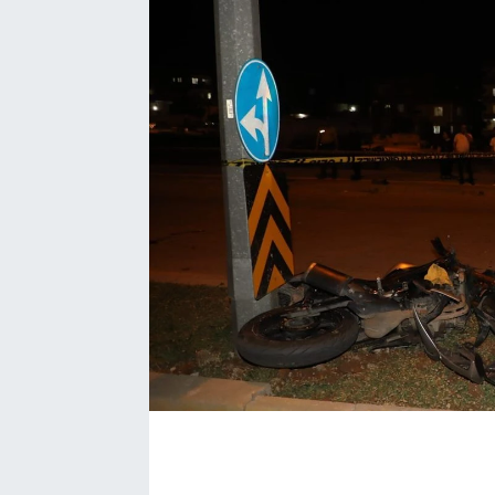
EĞİTİM
EKONOMİ
KÜLTÜR-SANAT
MAGAZİN
SAĞLIK
TEKNOLOJİ
TİCARET