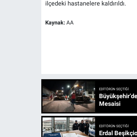
ilçedeki hastanelere kaldırıldı.
Kaynak:
AA
EDITÖRÜN SEÇTIĞI
Büyükşehir’den 3 İlçe 20 Noktada Yeni Haftada
Mesaisi
EDITÖRÜN SEÇTIĞI
Erdal Beşikçio