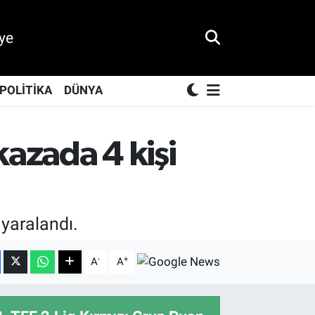
ye
POLİTİKA
DÜNYA
kazada 4 kişi
 yaralandı.
-
+
A
A