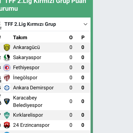
TFF 2.Lig Kırmızı Grup Puan
urumu
TFF 2.Lig Kırmızı Grup
#
Takım
O
P
Ankaragücü
0
0
1
Sakaryaspor
0
0
2
Fethiyespor
0
0
3
İnegölspor
0
0
4
Ankara Demirspor
0
0
5
Karacabey
0
0
6
Belediyespor
Kırklarelispor
0
0
7
24 Erzincanspor
0
0
8