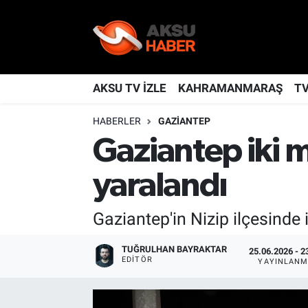
YAŞAM
Nöbetçi Eczaneler
TÜRKİYE
Hava Durumu
AKSU TV İZLE
KAHRAMANMARAŞ
T
HABERLER
GAZIANTEP
KAHRAMANMARAŞ
Kahramanmaraş Namaz Vakitleri
Gaziantep iki m
SPOR
Trafik Durumu
yaralandı
GÜNDEM
TFF 2.Lig Kırmızı Grup Puan Durumu ve Fikstür
Gaziantep'in Nizip ilçesinde 
POLİTİKA
Tüm Manşetler
TUĞRULHAN BAYRAKTAR
25.06.2026 - 2
EDITÖR
DÜNYA
Son Dakika Haberleri
YAYINLANM
BİLİM
Haber Arşivi