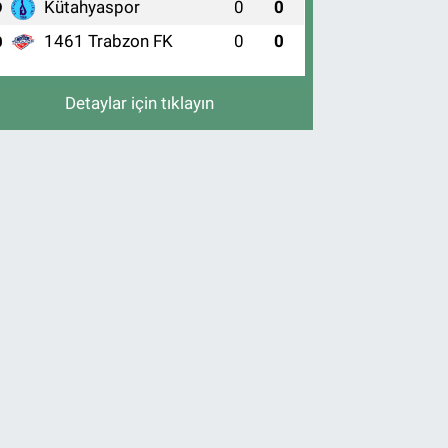
Kütahyaspor
0
0
9
1461 Trabzon FK
0
0
0
Detaylar için tıklayın