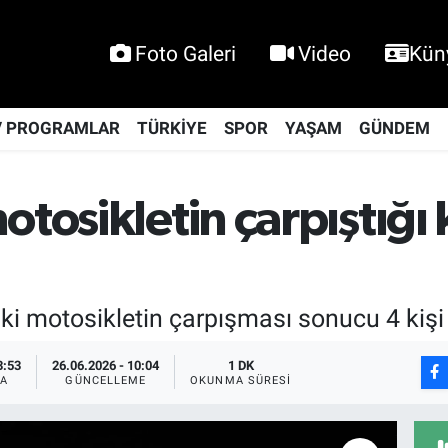
Foto Galeri
Video
Kün
V PROGRAMLAR
TÜRKİYE
SPOR
YAŞAM
GÜNDEM
otosikletin çarpıştığı 
iki motosikletin çarpışması sonucu 4 kişi
3:53
26.06.2026 - 10:04
1 DK
A
GÜNCELLEME
OKUNMA SÜRESI