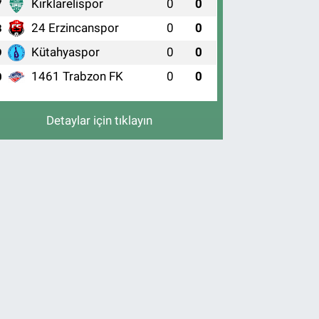
Kırklarelispor
0
0
7
24 Erzincanspor
0
0
8
Kütahyaspor
0
0
9
1461 Trabzon FK
0
0
0
Detaylar için tıklayın