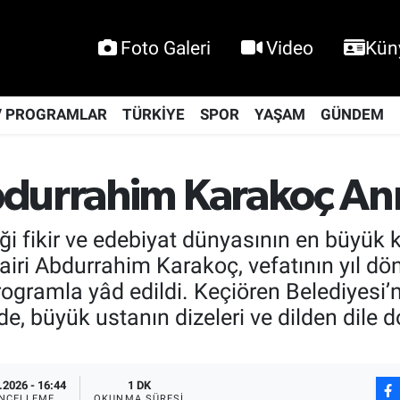
Foto Galeri
Video
Kün
V PROGRAMLAR
TÜRKİYE
SPOR
YAŞAM
GÜNDEM
durrahim Karakoç Anı
i fikir ve edebiyat dünyasının en büyük ka
şairi Abdurrahim Karakoç, vefatının yıl 
gramla yâd edildi. Keçiören Belediyesi’n
e, büyük ustanın dizeleri ve dilden dile 
.2026 - 16:44
1 DK
NCELLEME
OKUNMA SÜRESI