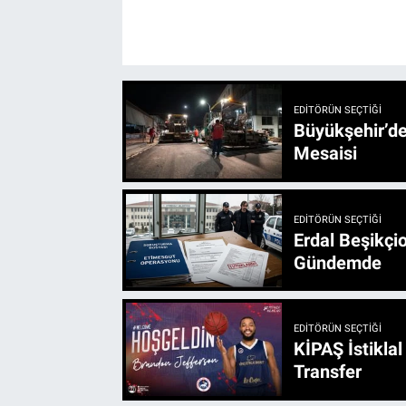
EDITÖRÜN SEÇTIĞI
Büyükşehir’den 3 İlçe 20 Noktada Yeni Haftada
Mesaisi
EDITÖRÜN SEÇTIĞI
Erdal Beşikçio
Gündemde
EDITÖRÜN SEÇTIĞI
KİPAŞ İstikla
Transfer