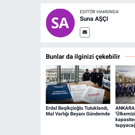
EDITÖR HAKKINDA
Suna AŞÇI
Bunlar da ilginizi çekebilir
Erdal Beşikçioğlu Tutuklandı,
ANKARA -
Mal Varlığı Beyanı Gündemde
'Ülkemizi
kapasites
taşıyacağ