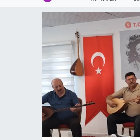
EĞİTİM
EKONOMİ
KÜLTÜR-SANAT
MAGAZİN
SAĞLIK
TEKNOLOJİ
TİCARET