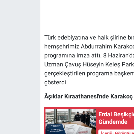
Türk edebiyatına ve halk şiirine bı
hemşehrimiz Abdurrahim Karakoç i
programına imza attı. 8 Haziran’
Uzman Çavuş Hüseyin Keleş Parkı 
gerçekleştirilen programa başkentl
gösterdi.
Âşıklar Kıraathanesi'nde Karakoç 
Erdal Beşikçi
Gündemde
İçeriği Görüntül