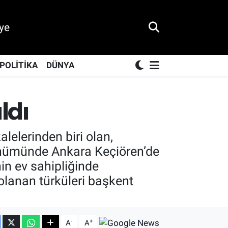
ye
POLİTİKA
DÜNYA
ldı
lelerinden biri olan,
dönümünde Ankara Keçiören’de
in ev sahipliğinde
dolanan türküleri başkent
-
+
A
A