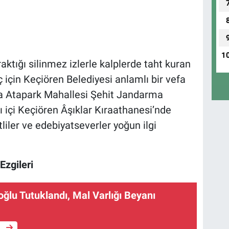
1
raktığı silinmez izlerle kalplerde taht kuran
çin Keçiören Belediyesi anlamlı bir vefa
da Atapark Mahallesi Şehit Jandarma
içi Keçiören Âşıklar Kıraathanesi’nde
iler ve edebiyatseverler yoğun ilgi
Ezgileri
oğlu Tutuklandı, Mal Varlığı Beyanı
e