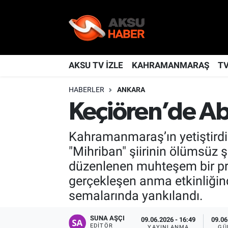
YAŞAM
Nöbetçi Eczaneler
TÜRKİYE
Hava Durumu
AKSU TV İZLE
KAHRAMANMARAŞ
T
HABERLER
ANKARA
KAHRAMANMARAŞ
Kahramanmaraş Namaz Vakitleri
Keçiören’de Ab
SPOR
Trafik Durumu
Kahramanmaraş’ın yetiştirdiğ
GÜNDEM
TFF 2.Lig Kırmızı Grup Puan Durumu ve Fikstür
"Mihriban" şiirinin ölümsüz 
düzenlenen muhteşem bir pro
POLİTİKA
Tüm Manşetler
gerçekleşen anma etkinliğind
semalarında yankılandı.
DÜNYA
Son Dakika Haberleri
SUNA AŞÇI
BİLİM
Haber Arşivi
09.06.2026 - 16:49
09.06
EDITÖR
YAYINLANMA
GÜ