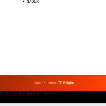
SAĞLIK
T
Haber Yazılımı:
TE Bilişim
KİŞİSEL VERİLERİN KORUNMASI