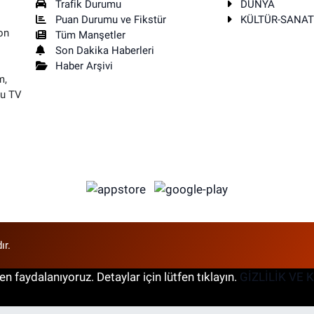
Trafik Durumu
DÜNYA
Puan Durumu ve Fikstür
KÜLTÜR-SANA
on
Tüm Manşetler
Son Dakika Haberleri
Haber Arşivi
m,
su TV
ır.
n faydalanıyoruz. Detaylar için lütfen tıklayın.
GİZLİLİK VE 