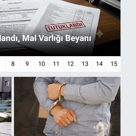
landı, Mal Varlığı Beyanı
AN
kap
7
8
9
10
11
12
13
14
15