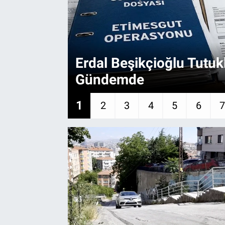
EĞİTİM
EKONOMİ
Erdal Beşikçioğlu Tutuk
KÜLTÜR-SANAT
Gündemde
MAGAZİN
1
2
3
4
5
6
SAĞLIK
TEKNOLOJİ
TİCARET