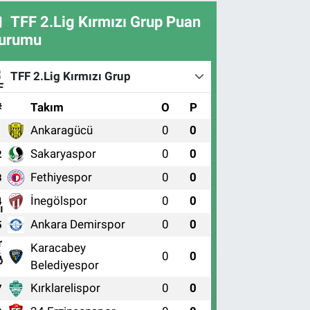
TFF 2.Lig Kırmızı Grup Puan
urumu
TFF 2.Lig Kırmızı Grup
#
Takım
O
P
Ankaragücü
0
0
1
Sakaryaspor
0
0
2
Fethiyespor
0
0
3
İnegölspor
0
0
4
Ankara Demirspor
0
0
5
Karacabey
0
0
6
Belediyespor
Kırklarelispor
0
0
7