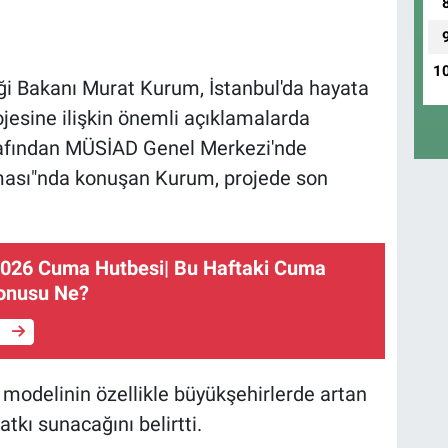
1
liği Bakanı Murat Kurum, İstanbul'da hayata
rojesine ilişkin önemli açıklamalarda
arafından MÜSİAD Genel Merkezi'nde
şması"nda konuşan Kurum, projede son
026 Cuma Hutbesi| Bu Haftaki Cuma
Konusu Ne?
e
 modelinin özellikle büyükşehirlerde artan
tkı sunacağını belirtti.