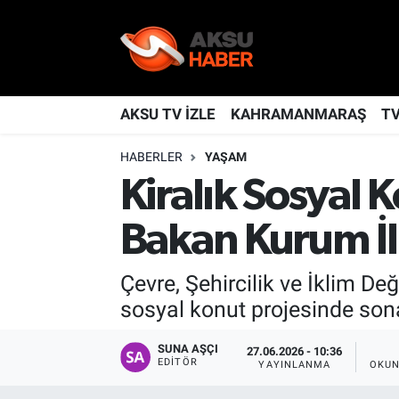
YAŞAM
Nöbetçi Eczaneler
TÜRKİYE
Hava Durumu
AKSU TV İZLE
KAHRAMANMARAŞ
T
HABERLER
YAŞAM
KAHRAMANMARAŞ
Kahramanmaraş Namaz Vakitleri
Kiralık Sosyal
SPOR
Trafik Durumu
Bakan Kurum İlk
GÜNDEM
TFF 2.Lig Kırmızı Grup Puan Durumu ve Fikstür
Çevre, Şehircilik ve İklim De
POLİTİKA
Tüm Manşetler
sosyal konut projesinde sona
DÜNYA
Son Dakika Haberleri
SUNA AŞÇI
27.06.2026 - 10:36
EDITÖR
YAYINLANMA
OKUN
BİLİM
Haber Arşivi