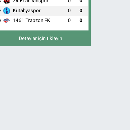
24 Erzincanspor
0
0
8
Kütahyaspor
0
0
9
1461 Trabzon FK
0
0
0
Detaylar için tıklayın