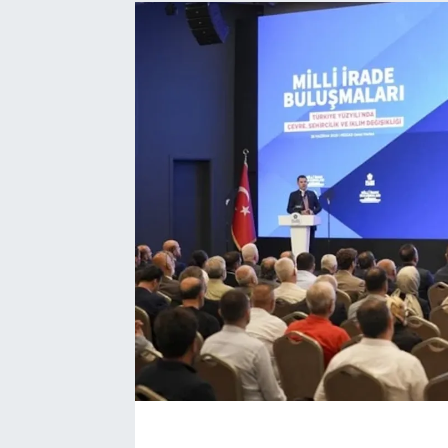
EĞİTİM
EKONOMİ
KÜLTÜR-SANAT
MAGAZİN
SAĞLIK
TEKNOLOJİ
TİCARET