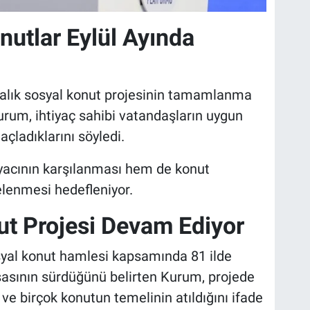
onutlar Eylül Ayında
iralık sosyal konut projesinin tamamlanma
rum, ihtiyaç sahibi vatandaşların uygun
çladıklarını söyledi.
iyacının karşılanması hem de konut
elenmesi hedefleniyor.
ut Projesi Devam Ediyor
syal konut hamlesi kapsamında 81 ilde
şasının sürdüğünü belirten Kurum, projede
e birçok konutun temelinin atıldığını ifade