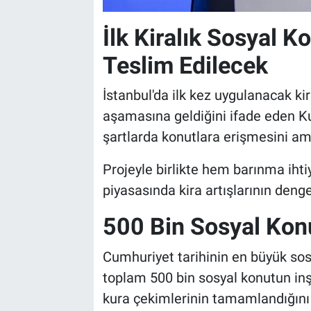
İlk Kiralık Sosyal K
Teslim Edilecek
İstanbul'da ilk kez uygulanacak k
aşamasına geldiğini ifade eden Ku
şartlarda konutlara erişmesini ama
Projeyle birlikte hem barınma iht
piyasasında kira artışlarının deng
500 Bin Sosyal Kon
Cumhuriyet tarihinin en büyük so
toplam 500 bin sosyal konutun in
kura çekimlerinin tamamlandığını v