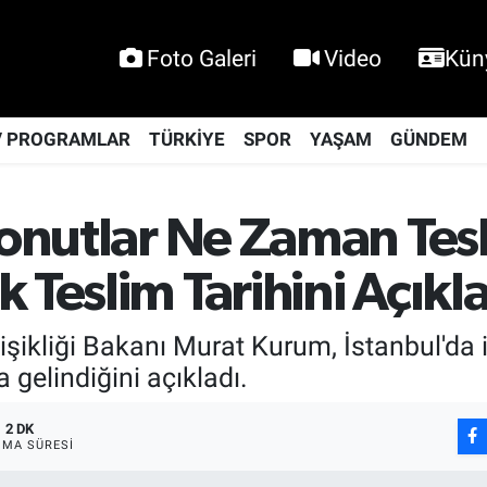
Foto Galeri
Video
Kün
V PROGRAMLAR
TÜRKİYE
SPOR
YAŞAM
GÜNDEM
 Konutlar Ne Zaman Te
 Teslim Tarihini Açıkla
ğişikliği Bakanı Murat Kurum, İstanbul'da 
 gelindiğini açıkladı.
2 DK
MA SÜRESI