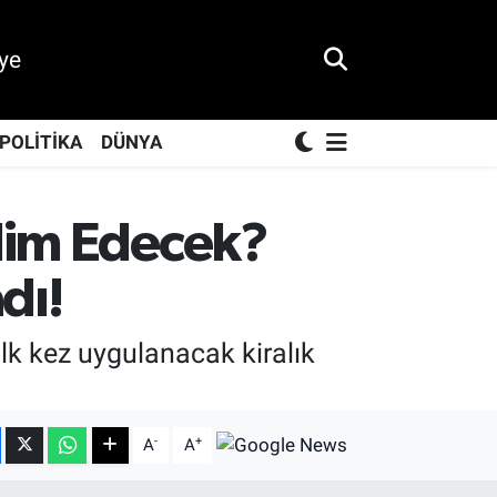
ye
POLİTİKA
DÜNYA
slim Edecek?
dı!
ilk kez uygulanacak kiralık
-
+
A
A