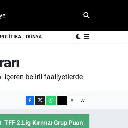
ye
POLİTİKA
DÜNYA
rarı
içeren belirli faaliyetlerde
-
+
A
A
TFF 2.Lig Kırmızı Grup Puan