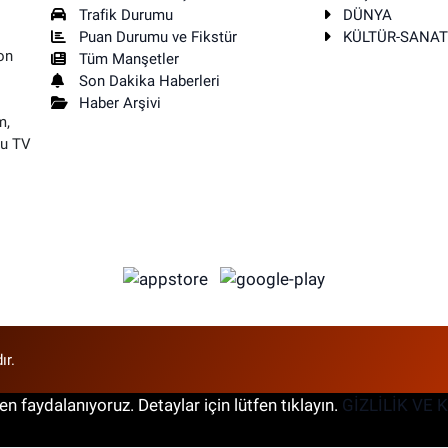
Trafik Durumu
DÜNYA
Puan Durumu ve Fikstür
KÜLTÜR-SANA
on
Tüm Manşetler
Son Dakika Haberleri
Haber Arşivi
m,
su TV
ır.
n faydalanıyoruz. Detaylar için lütfen tıklayın.
GİZLİLİK VE 