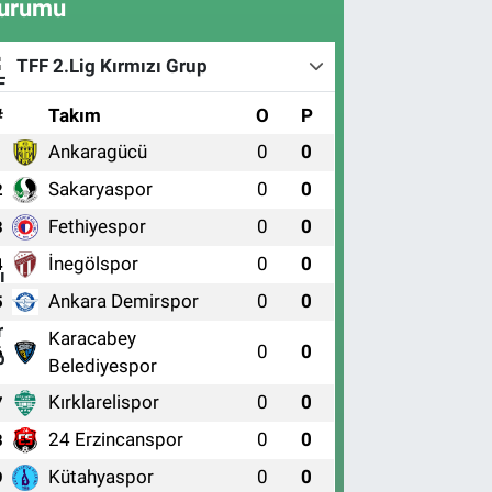
urumu
TFF 2.Lig Kırmızı Grup
#
Takım
O
P
Ankaragücü
0
0
1
Sakaryaspor
0
0
2
Fethiyespor
0
0
3
İnegölspor
0
0
4
Ankara Demirspor
0
0
5
Karacabey
0
0
6
Belediyespor
Kırklarelispor
0
0
7
24 Erzincanspor
0
0
8
Kütahyaspor
0
0
9