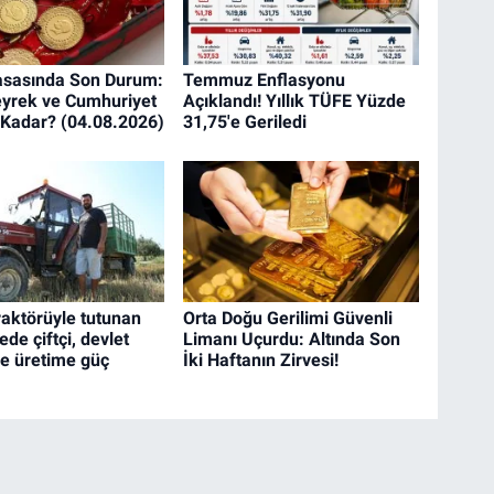
yasasında Son Durum:
Temmuz Enflasyonu
yrek ve Cumhuriyet
Açıklandı! Yıllık TÜFE Yüzde
e Kadar? (04.08.2026)
31,75'e Geriledi
raktörüyle tutunan
Orta Doğu Gerilimi Güvenli
de çiftçi, devlet
Limanı Uçurdu: Altında Son
le üretime güç
İki Haftanın Zirvesi!