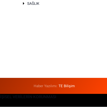
SAĞLIK
T
Haber Yazılımı:
TE Bilişim
KİŞİSEL VERİLERİN KORUNMASI