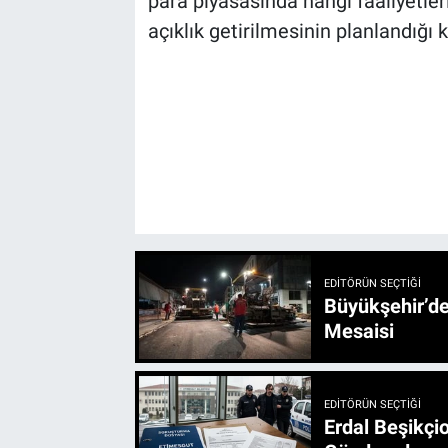
para piyasasında hangi faaliyetler
açıklık getirilmesinin planlandığı 
EDITÖRÜN SEÇTIĞI
Büyükşehir’den 3 İlçe 20 Noktada Yeni Haftada
Mesaisi
EDITÖRÜN SEÇTIĞI
Erdal Beşikçio