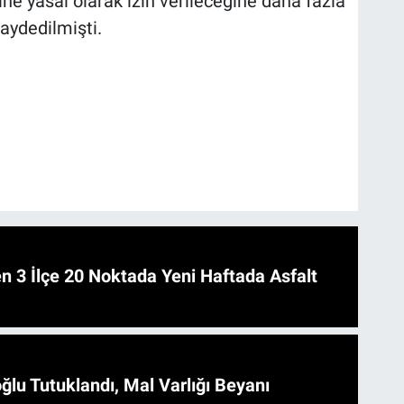
ine yasal olarak izin verileceğine daha fazla
kaydedilmişti.
 Asfalt
ğlu Tutuklandı, Mal Varlığı Beyanı