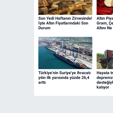
Son Yedi Haftanın Zirvesinde!
Altın Pi
İşte Altın Fiyatlarındaki Son
Gram, Çe
Durum
Altını N
Türkiye'nin Suriye'ye ihracatı
Hayata t
yılın ilk yarısında yüzde 26,4
depremze
arttı
desteğiy
katıyor