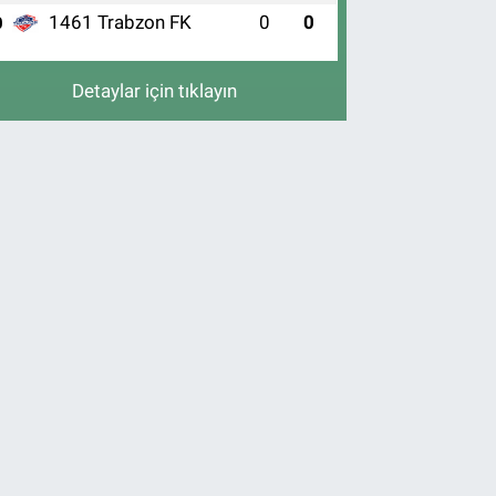
1461 Trabzon FK
0
0
0
Detaylar için tıklayın