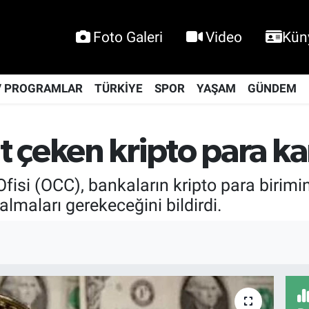
Foto Galeri
Video
Kün
V PROGRAMLAR
TÜRKİYE
SPOR
YAŞAM
GÜNDEM
 çeken kripto para ka
si (OCC), bankaların kripto para birimini 
lmaları gerekeceğini bildirdi.