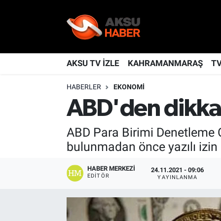
YAŞAM
Nöbetçi Eczaneler
TÜRKİYE
Hava Durumu
AKSU TV İZLE
KAHRAMANMARAŞ
T
HABERLER
EKONOMİ
KAHRAMANMARAŞ
Kahramanmaraş Namaz Vakitleri
ABD'den dikkat
SPOR
Trafik Durumu
ABD Para Birimi Denetleme Ofi
GÜNDEM
TFF 2.Lig Kırmızı Grup Puan Durumu ve Fikstür
bulunmadan önce yazılı izin a
POLİTİKA
Tüm Manşetler
HABER MERKEZI
24.11.2021 - 09:06
EDITÖR
YAYINLANMA
DÜNYA
Son Dakika Haberleri
BİLİM
Haber Arşivi