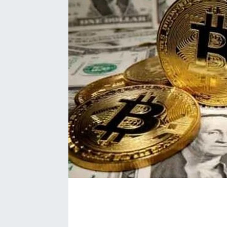
EĞİTİM
EKONOMİ
KÜLTÜR-SANAT
MAGAZİN
SAĞLIK
TEKNOLOJİ
TİCARET