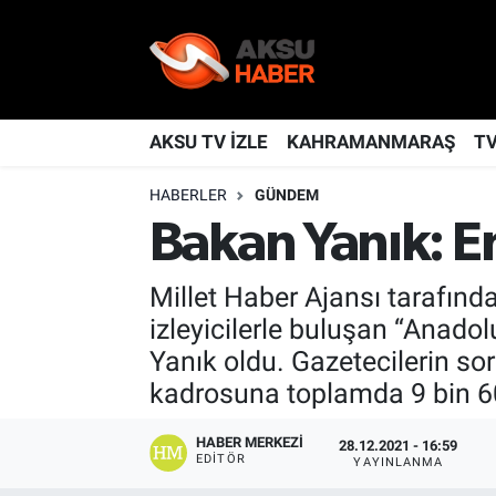
YAŞAM
Nöbetçi Eczaneler
TÜRKİYE
Hava Durumu
AKSU TV İZLE
KAHRAMANMARAŞ
T
HABERLER
GÜNDEM
KAHRAMANMARAŞ
Kahramanmaraş Namaz Vakitleri
Bakan Yanık: En
SPOR
Trafik Durumu
Millet Haber Ajansı tarafınd
GÜNDEM
TFF 2.Lig Kırmızı Grup Puan Durumu ve Fikstür
izleyicilerle buluşan “Anado
Yanık oldu. Gazetecilerin sor
POLİTİKA
Tüm Manşetler
kadrosuna toplamda 9 bin 60
DÜNYA
Son Dakika Haberleri
HABER MERKEZI
28.12.2021 - 16:59
EDITÖR
YAYINLANMA
BİLİM
Haber Arşivi