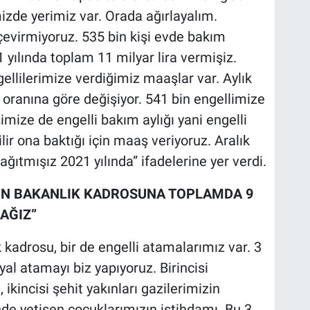
mizde yerimiz var. Orada ağırlayalım.
çevirmiyoruz. 535 bin kişi evde bakım
1 yılında toplam 11 milyar lira vermişiz.
llilerimize verdiğimiz maaşlar var. Aylık
l oranına göre değişiyor. 541 bin engellimize
şimize de engelli bakım aylığı yani engelli
lir ona baktığı için maaş veriyoruz. Aralık
 dağıtmışız 2021 yılında” ifadelerine yer verdi.
6 BİN BAKANLIK KADROSUNA TOPLAMDA 9
AĞIZ”
 kadrosu, bir de engelli atamalarımız var. 3
l atamayı biz yapıyoruz. Birincisi
ikincisi şehit yakınları gazilerimizin
de yetişen çocuklarımızın istihdamı. Bu 3