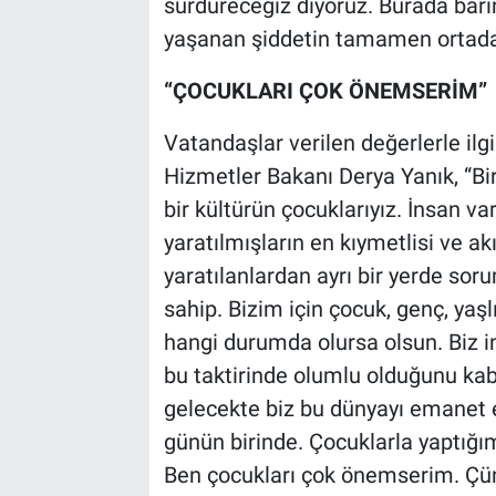
sürdüreceğiz diyoruz. Burada bar
yaşanan şiddetin tamamen ortadan
“ÇOCUKLARI ÇOK ÖNEMSERİM”
Vatandaşlar verilen değerlerle ilg
Hizmetler Bakanı Derya Yanık, “Bi
bir kültürün çocuklarıyız. İnsan v
yaratılmışların en kıymetlisi ve ak
yaratılanlardan ayrı bir yerde soru
sahip. Bizim için çocuk, genç, yaşl
hangi durumda olursa olsun. Biz in
bu taktirinde olumlu olduğunu kab
gelecekte biz bu dünyayı emanet
günün birinde. Çocuklarla yaptığım
Ben çocukları çok önemserim. Çün