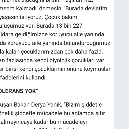
imsem kalmadı’ demesin. ‘Burada devletim
yaşasın istiyoruz. Çocuk bakım
ruluşumuz var. Burada 13 bin 227
tidara geldiğimizde koruyucu aile yanında
nda koruyucu aile yanında bulundurduğumuz
a kalan çocuklarımızdan çok daha fazla.
n fazlasında kendi biyolojik çocukları var.
er birisi kendi çocuklarının önüne koymuşlar
fadelerini kullandı.
OLERANS YOK”
nuşan Bakan Derya Yanık, “Bizim şiddetle
elik şiddetle mücadele bu anlamda sıfır
şi kalmayıncaya kadar bu mücadeleyi