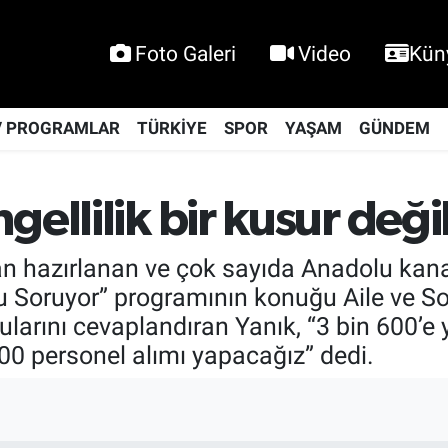
Foto Galeri
Video
Kün
V PROGRAMLAR
TÜRKİYE
SPOR
YAŞAM
GÜNDEM
gellilik bir kusur deği
an hazırlanan ve çok sayıda Anadolu kanal
lu Soruyor” programının konuğu Aile ve S
ularını cevaplandıran Yanık, “3 bin 600’e y
0 personel alımı yapacağız” dedi.