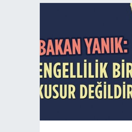
EĞİTİM
EKONOMİ
KÜLTÜR-SANAT
MAGAZİN
SAĞLIK
TEKNOLOJİ
TİCARET