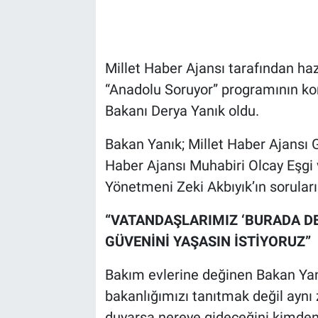
Millet Haber Ajansı tarafından haz
“Anadolu Soruyor” programının ko
Bakanı Derya Yanık oldu.
Bakan Yanık; Millet Haber Ajansı 
Haber Ajansı Muhabiri Olcay Eşgi 
Yönetmeni Zeki Akbıyık’ın soruların
“VATANDAŞLARIMIZ ‘BURADA D
GÜVENİNİ YAŞASIN İSTİYORUZ”
Bakım evlerine değinen Bakan Yan
bakanlığımızı tanıtmak değil ayn
duyarsa nereye gideceğini kimden h