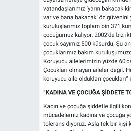
vatandaşlarımız ‘yarın bakacak k
var ve bana bakacak’ öz güvenini 
kuruluşlarımız toplam bin 371 ku
çocuğumuz kalıyor. 2002’de biz ik
çocuk sayımız 500 küsurdu. Şu a
çocuklarımız bakım kuruluşumuzd
Koruyucu ailelerimizin yüzde 60’da
Çocukları olmayan aileler değil. H
koruyucu aile oldukları çocukları” i
“KADINA VE ÇOCUĞA ŞİDDETE T
Kadın ve çocuğa şiddetle ilgili ko
mücadelemiz kadına ve çocuğa yön
tolerans diyoruz. Asla tek bir ki