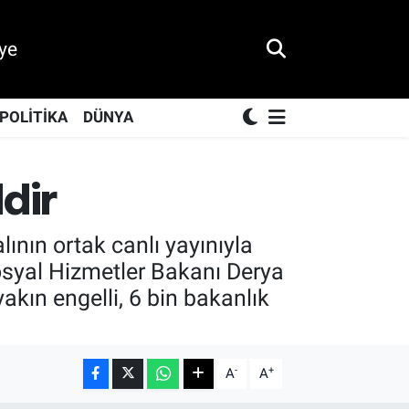
ye
POLİTİKA
DÜNYA
ldir
ının ortak canlı yayınıyla
osyal Hizmetler Bakanı Derya
akın engelli, 6 bin bakanlık
-
+
A
A