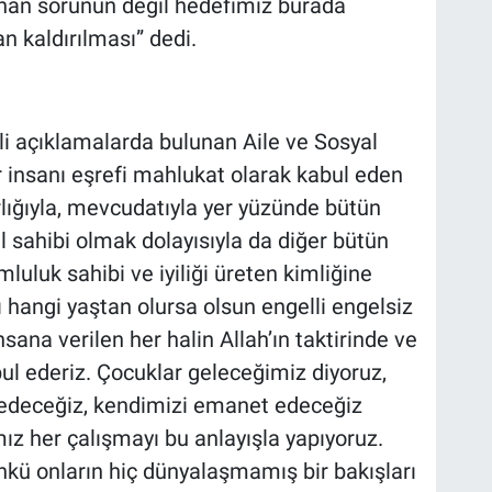
ınan sorunun değil hedefimiz burada
 kaldırılması” dedi.
ili açıklamalarda bulunan Aile ve Sosyal
r insanı eşrefi mahlukat olarak kabul eden
arlığıyla, mevcudatıyla yer yüzünde bütün
ıl sahibi olmak dolayısıyla da diğer bütün
mluluk sahibi ve iyiliği üreten kimliğine
ı hangi yaştan olursa olsun engelli engelsiz
sana verilen her halin Allah’ın taktirinde ve
ul ederiz. Çocuklar geleceğimiz diyoruz,
 edeceğiz, kendimizi emanet edeceğiz
ız her çalışmayı bu anlayışla yapıyoruz.
kü onların hiç dünyalaşmamış bir bakışları