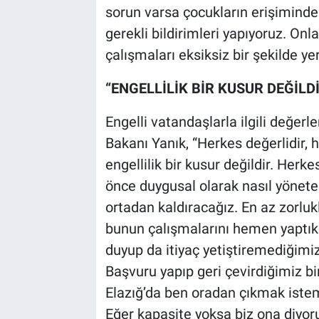
sorun varsa çocukların erişiminden
gerekli bildirimleri yapıyoruz. Onl
çalışmaları eksiksiz bir şekilde ye
“ENGELLİLİK BİR KUSUR DEĞİLD
Engelli vatandaşlarla ilgili değer
Bakanı Yanık, “Herkes değerlidir, 
engellilik bir kusur değildir. Herke
önce duygusal olarak nasıl yönetec
ortadan kaldıracağız. En az zorlu
bunun çalışmalarını hemen yaptık
duyup da itiyaç yetiştiremediğimiz
Başvuru yapıp geri çevirdiğimiz b
Elazığ’da ben oradan çıkmak istem
Eğer kapasite yoksa biz ona diyoru