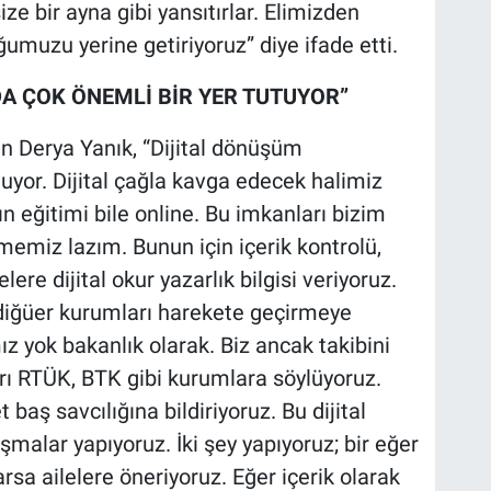
ze bir ayna gibi yansıtırlar. Elimizden
umuzu yerine getiriyoruz” diye ifade etti.
A ÇOK ÖNEMLİ BİR YER TUTUYOR”
an Derya Yanık, “Dijital dönüşüm
uyor. Dijital çağla kavga edecek halimiz
ın eğitimi bile online. Bu imkanları bizim
emiz lazım. Bunun için içerik kontrolü,
lere dijital okur yazarlık bilgisi veriyoruz.
ili diğüer kurumları harekete geçirmeye
ız yok bakanlık olarak. Biz ancak takibini
arı RTÜK, BTK gibi kurumlara söylüyoruz.
baş savcılığına bildiriyoruz. Bu dijital
şmalar yapıyoruz. İki şey yapıyoruz; bir eğer
rsa ailelere öneriyoruz. Eğer içerik olarak