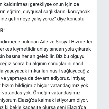
 kaldırılması gerekliyse onun için de
arın eğitim, duygusal sağlıklarını koruyacak
rine getirmeye çalışıyoruz” diye konuştu.
İR”
lendirmede bulunan Aile ve Sosyal Hizmetler
herkes kıymetlidir anlayışından yola çıkarak
sin başına her an gelebilir. Biz bu olguyu
eğiz sonra bu algının sonuçlarını nasıl
kla yaşayacak imkanları nasıl sağlayacağız
 ve yapmaya da devam ediyoruz. İhtiyaç
 bizim bildiğimiz hiçbir vatandaşımız yok.
ir vatandaş yok. Örneğin vatandaşımız
iyorum Elazığ’da kalmak istiyorum diyor.
z ki bekle kapasite olursa seni Elazığ’da