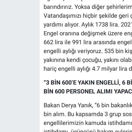
barındırırız. Yoksa diğer şehirleri
Vatandaşımızı hiçbir şekilde geri 
yardımı alıyor. Aylık 1738 lira. 202
Engel oranına değişmek üzere enge
662 lira ile 991 lira arasında enge
engelli aylığı veriyoruz. 535 bin ki
yakınına kendi çocuğu, yakını olabi
hariç engelli aylığı 4.7 milyar lira
“3 BİN 600’E YAKIN ENGELLİ, 
BİN 600 PERSONEL ALIMI YAPAC
Bakan Derya Yanık, “6 bin bakanlık
bin alım. Bu kapsamda 3 grup sosya
engellilerimizin kamuda istihdamı, 
istihdamı, üçüncüsü bakım evlerin