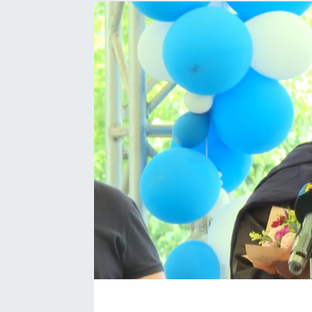
EĞİTİM
EKONOMİ
KÜLTÜR-SANAT
MAGAZİN
SAĞLIK
TEKNOLOJİ
TİCARET