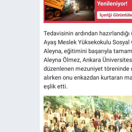
Yenileniyor!
İçeriği Görüntül
Tedavisinin ardından hazırlandığı 
Ayaş Meslek Yüksekokulu Sosyal 
Aleyna, eğitimini başarıyla tama
Aleyna Ölmez, Ankara Üniversitesi
düzenlenen mezuniyet töreninde di
alırken onu enkazdan kurtaran mad
eşlik etti.