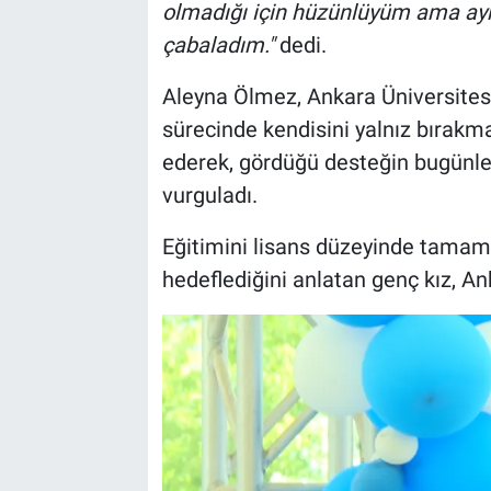
olmadığı için hüzünlüyüm ama ay
çabaladım."
dedi.
Aleyna Ölmez, Ankara Üniversitesi
sürecinde kendisini yalnız bırakm
ederek, gördüğü desteğin bugünl
vurguladı.
Eğitimini lisans düzeyinde tama
hedeflediğini anlatan genç kız, Ank