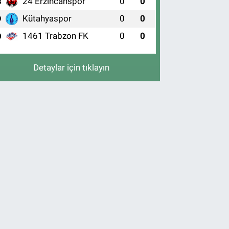
24 Erzincanspor
0
0
8
Kütahyaspor
0
0
9
1461 Trabzon FK
0
0
0
Detaylar için tıklayın