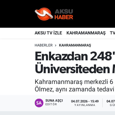
YAŞAM
Nöbetçi Eczaneler
TÜRKİYE
Hava Durumu
AKSU TV İZLE
KAHRAMANMARAŞ
T
HABERLER
KAHRAMANMARAŞ
KAHRAMANMARAŞ
Kahramanmaraş Namaz Vakitleri
Enkazdan 248'i
SPOR
Trafik Durumu
Üniversiteden
GÜNDEM
TFF 2.Lig Kırmızı Grup Puan Durumu ve Fikstür
Kahramanmaraş merkezli 6 Ş
POLİTİKA
Tüm Manşetler
Ölmez, aynı zamanda tedavi
DÜNYA
Son Dakika Haberleri
SUNA AŞÇI
04.07.2026 - 15:49
04.07
EDITÖR
YAYINLANMA
GÜ
BİLİM
Haber Arşivi