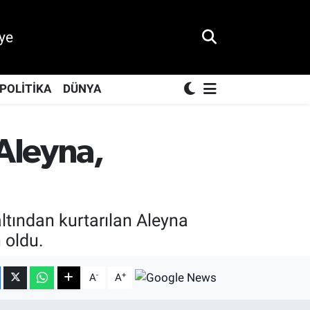
ye
POLİTİKA
DÜNYA
 Aleyna,
tından kurtarılan Aleyna
 oldu.
-
+
A
A