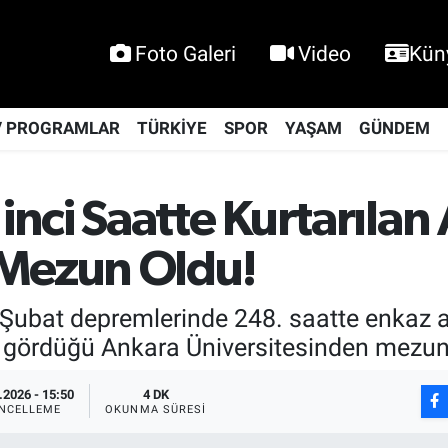
Foto Galeri
Video
Kün
V PROGRAMLAR
TÜRKİYE
SPOR
YAŞAM
GÜNDEM
nci Saatte Kurtarılan
 Mezun Oldu!
ubat depremlerinde 248. saatte enkaz al
 gördüğü Ankara Üniversitesinden mezun
.2026 - 15:50
4 DK
NCELLEME
OKUNMA SÜRESI