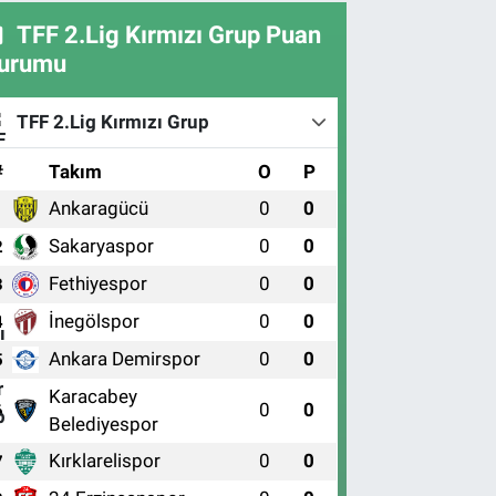
TFF 2.Lig Kırmızı Grup Puan
urumu
TFF 2.Lig Kırmızı Grup
#
Takım
O
P
Ankaragücü
0
0
1
Sakaryaspor
0
0
2
Fethiyespor
0
0
3
İnegölspor
0
0
4
Ankara Demirspor
0
0
5
Karacabey
0
0
6
Belediyespor
Kırklarelispor
0
0
7