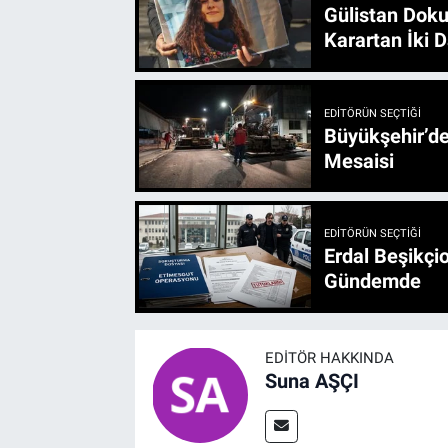
Gülistan Doku
Karartan İki D
EDITÖRÜN SEÇTIĞI
Büyükşehir’den 3 İlçe 20 Noktada Yeni Haftada
Mesaisi
EDITÖRÜN SEÇTIĞI
Erdal Beşikçio
Gündemde
EDITÖR HAKKINDA
Suna AŞÇI