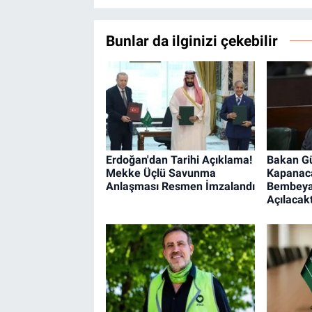
Bunlar da ilginizi çekebilir
Erdoğan'dan Tarihi Açıklama!
Bakan Gü
Mekke Üçlü Savunma
Kapanaca
Anlaşması Resmen İmzalandı
Bembeyaz
Açılacakt