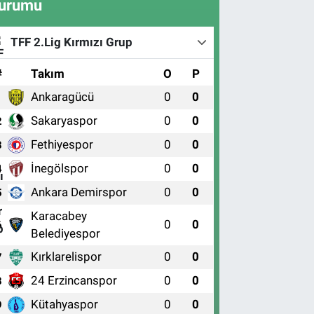
urumu
TFF 2.Lig Kırmızı Grup
#
Takım
O
P
Ankaragücü
0
0
1
Sakaryaspor
0
0
2
Fethiyespor
0
0
3
İnegölspor
0
0
4
Ankara Demirspor
0
0
5
Karacabey
0
0
6
Belediyespor
Kırklarelispor
0
0
7
24 Erzincanspor
0
0
8
Kütahyaspor
0
0
9