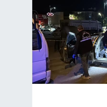
EĞİTİM
EKONOMİ
KÜLTÜR-SANAT
MAGAZİN
SAĞLIK
TEKNOLOJİ
TİCARET