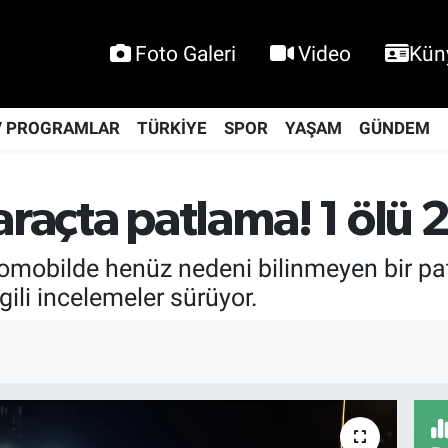
Foto Galeri
Video
Kün
V PROGRAMLAR
TÜRKİYE
SPOR
YAŞAM
GÜNDEM
raçta patlama! 1 ölü 2 
otomobilde henüz nedeni bilinmeyen bir p
lgili incelemeler sürüyor.