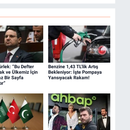
rlek: “Bu Defter
Benzine 1,43 TL'lik Artış
k ve Ülkemiz İçin
Bekleniyor: İşte Pompaya
 Bir Sayfa
Yansıyacak Rakam!
ır”