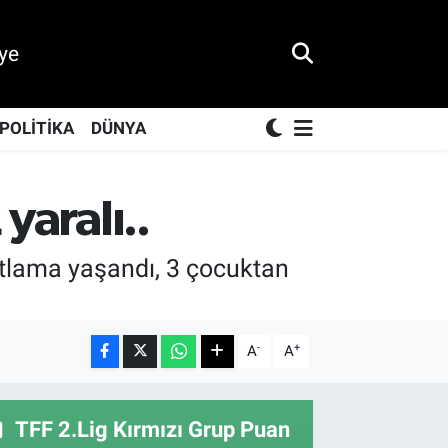
ye
POLİTİKA
DÜNYA
yaralı..
atlama yaşandı, 3 çocuktan
-
+
A
A
TFF 2.Lig Kırmızı Grup Puan