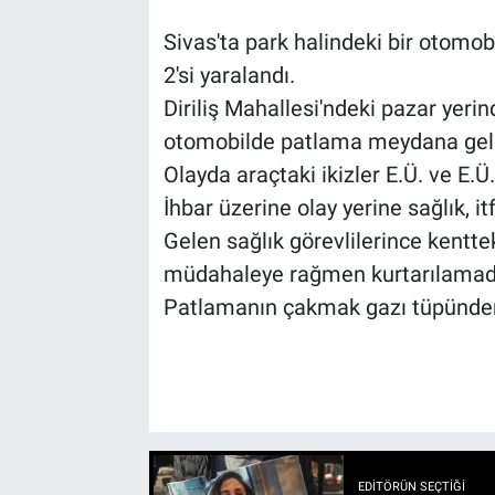
Sivas'ta park halindeki bir otomo
2'si yaralandı.
Diriliş Mahallesi'ndeki pazar yeri
otomobilde patlama meydana gel
Olayda araçtaki ikizler E.Ü. ve E.Ü.
İhbar üzerine olay yerine sağlık, itf
Gelen sağlık görevlilerince kenttek
müdahaleye rağmen kurtarılamad
Patlamanın çakmak gazı tüpünden 
EDITÖRÜN SEÇTIĞI