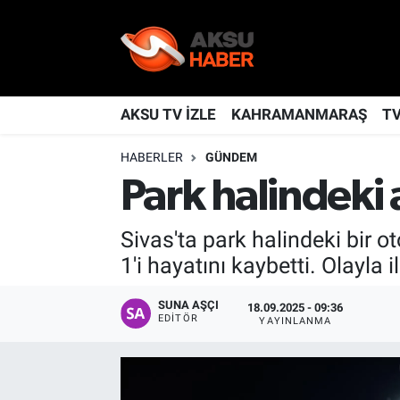
YAŞAM
Nöbetçi Eczaneler
TÜRKİYE
Hava Durumu
AKSU TV İZLE
KAHRAMANMARAŞ
T
HABERLER
GÜNDEM
KAHRAMANMARAŞ
Kahramanmaraş Namaz Vakitleri
Park halindeki a
SPOR
Trafik Durumu
Sivas'ta park halindeki bir 
GÜNDEM
TFF 2.Lig Kırmızı Grup Puan Durumu ve Fikstür
1'i hayatını kaybetti. Olayla i
POLİTİKA
Tüm Manşetler
SUNA AŞÇI
18.09.2025 - 09:36
EDITÖR
YAYINLANMA
DÜNYA
Son Dakika Haberleri
BİLİM
Haber Arşivi