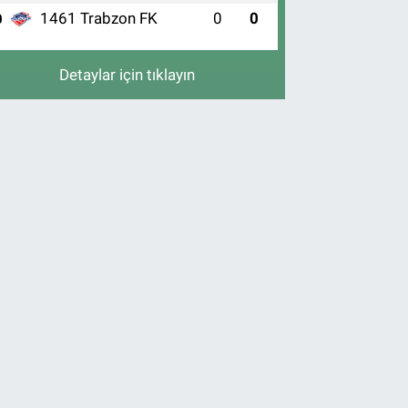
1461 Trabzon FK
0
0
0
Detaylar için tıklayın