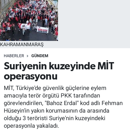
EĞİTİM
EKONOMİ
KÜLTÜR-SANAT
KAHRAMANMARAŞ
MAGAZİN
HABERLER
GÜNDEM
Suriyenin kuzeyinde MİT
SAĞLIK
operasyonu
TEKNOLOJİ
MİT, Türkiye'de güvenlik güçlerine eylem
amacıyla terör örgütü PKK tarafından
TİCARET
görevlendirilen, "Bahoz Erdal" kod adlı Fehman
Hüseyin'in yakın korumasının da arasında
olduğu 3 teröristi Suriye'nin kuzeyindeki
operasyonla yakaladı.