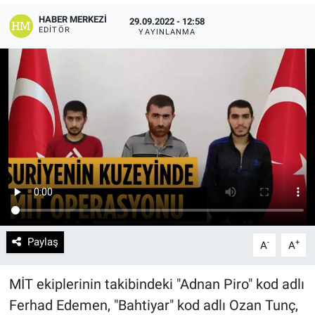
HABER MERKEZI
29.09.2022 - 12:58
EDITÖR
YAYINLANMA
Paylaş
-
+
A
A
MİT ekiplerinin takibindeki "Adnan Piro" kod adlı
Ferhad Edemen, "Bahtiyar" kod adlı Ozan Tunç,