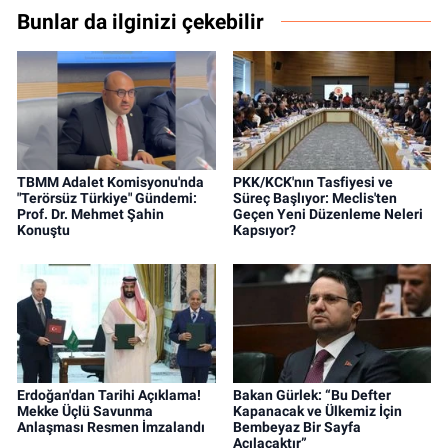
Bunlar da ilginizi çekebilir
TBMM Adalet Komisyonu'nda
PKK/KCK'nın Tasfiyesi ve
"Terörsüz Türkiye" Gündemi:
Süreç Başlıyor: Meclis'ten
Prof. Dr. Mehmet Şahin
Geçen Yeni Düzenleme Neleri
Konuştu
Kapsıyor?
Erdoğan'dan Tarihi Açıklama!
Bakan Gürlek: “Bu Defter
Mekke Üçlü Savunma
Kapanacak ve Ülkemiz İçin
Anlaşması Resmen İmzalandı
Bembeyaz Bir Sayfa
Açılacaktır”