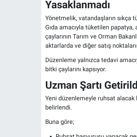
Yasaklanmadı
Yönetmelik, vatandaşların sıkça tü
Gıda amacıyla tüketilen papatya, a
çaylarının Tarım ve Orman Bakan
aktarlarda ve diğer satış noktala
Düzenleme yalnızca tedavi amacıyl
bitki çaylarını kapsıyor.
Uzman Şartı Getirild
Yeni düzenlemeyle ruhsat alacak ki
belirlendi.
Buna göre;
Ruhsat başvurusu yapacak gerçe