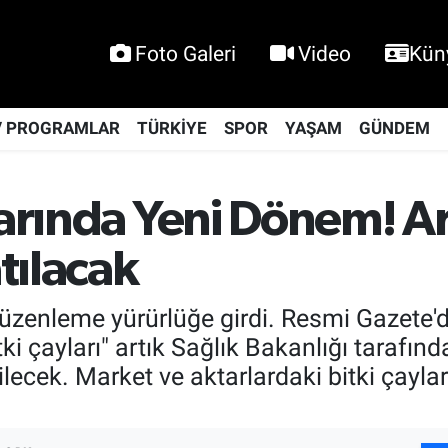
Foto Galeri
Video
Kün
V PROGRAMLAR
TÜRKİYE
SPOR
YAŞAM
GÜNDEM
larında Yeni Dönem! A
tılacak
i düzenleme yürürlüğe girdi. Resmi Gazete
itki çayları" artık Sağlık Bakanlığı tarafın
ilecek. Market ve aktarlardaki bitki çayl