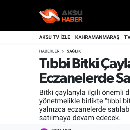
YAŞAM
Nöbetçi Eczaneler
TÜRKİYE
Hava Durumu
AKSU TV İZLE
KAHRAMANMARAŞ
T
HABERLER
SAĞLIK
KAHRAMANMARAŞ
Kahramanmaraş Namaz Vakitleri
Tıbbi Bitki Çay
SPOR
Trafik Durumu
Eczanelerde Sa
GÜNDEM
TFF 2.Lig Kırmızı Grup Puan Durumu ve Fikstür
Bitki çaylarıyla ilgili öneml
POLİTİKA
Tüm Manşetler
yönetmelikle birlikte "tıbbi b
yalnızca eczanelerde satılab
DÜNYA
Son Dakika Haberleri
satılmaya devam edecek.
BİLİM
Haber Arşivi