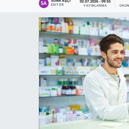
SUNA AŞÇI
02.07.2026 - 09:55
EDITÖR
YAYINLANMA
OKUN
EĞİTİM
EKONOMİ
KÜLTÜR-SANAT
MAGAZİN
SAĞLIK
TEKNOLOJİ
TİCARET