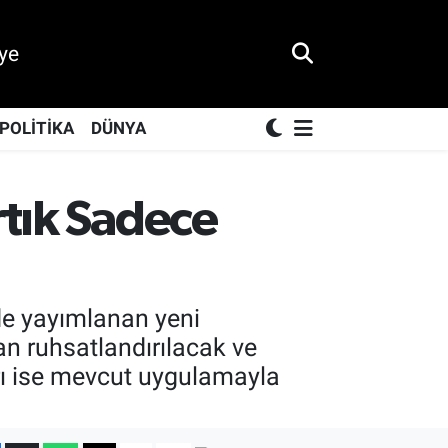
ye
POLİTİKA
DÜNYA
rtık Sadece
'de yayımlanan yeni
dan ruhsatlandırılacak ve
arı ise mevcut uygulamayla