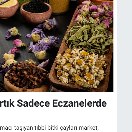
 Artık Sadece Eczanelerde
macı taşıyan tıbbi bitki çayları market,