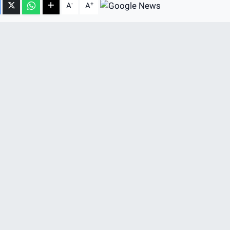
-
+
A
A