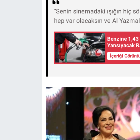
"Senin sinemadaki ışığın hiç 
hep var olacaksın ve Al Yazmalı'
Benzine 1,43 
Yansıyacak 
İçeriği Görünt