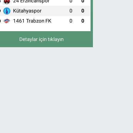
24 Erzincanspor
0
0
8
Kütahyaspor
0
0
9
1461 Trabzon FK
0
0
0
Detaylar için tıklayın