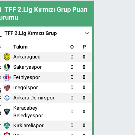
TFF 2.Lig Kırmızı Grup Puan
urumu
TFF 2.Lig Kırmızı Grup
#
Takım
O
P
Ankaragücü
0
0
1
Sakaryaspor
0
0
2
Fethiyespor
0
0
3
İnegölspor
0
0
4
Ankara Demirspor
0
0
5
Karacabey
0
0
6
Belediyespor
Kırklarelispor
0
0
7