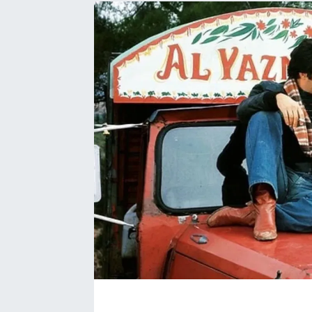
EĞİTİM
EKONOMİ
KÜLTÜR-SANAT
MAGAZİN
SAĞLIK
TEKNOLOJİ
TİCARET