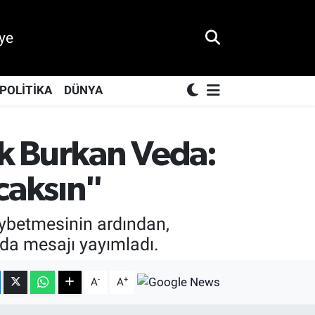
ye
POLİTİKA
DÜNYA
ek Burkan Veda:
caksın"
aybetmesinin ardından,
eda mesajı yayımladı.
-
+
A
A