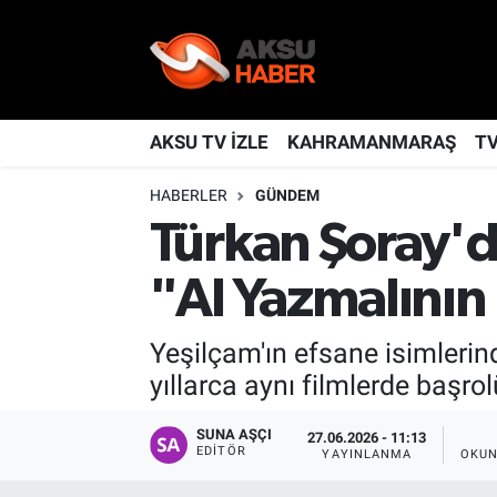
YAŞAM
Nöbetçi Eczaneler
TÜRKİYE
Hava Durumu
AKSU TV İZLE
KAHRAMANMARAŞ
T
HABERLER
GÜNDEM
KAHRAMANMARAŞ
Kahramanmaraş Namaz Vakitleri
Türkan Şoray'd
SPOR
Trafik Durumu
"Al Yazmalının
GÜNDEM
TFF 2.Lig Kırmızı Grup Puan Durumu ve Fikstür
Yeşilçam'ın efsane isimlerin
POLİTİKA
Tüm Manşetler
yıllarca aynı filmlerde başr
DÜNYA
Son Dakika Haberleri
SUNA AŞÇI
27.06.2026 - 11:13
EDITÖR
YAYINLANMA
OKUN
BİLİM
Haber Arşivi