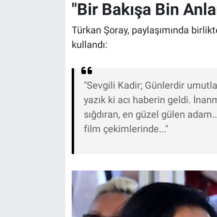
"Bir Bakışa Bin Anl
Türkan Şoray, paylaşımında birlikte 
kullandı:
"Sevgili Kadir; Günlerdir umutl
yazık ki acı haberin geldi. İna
sığdıran, en güzel gülen adam...
film çekimlerinde..."