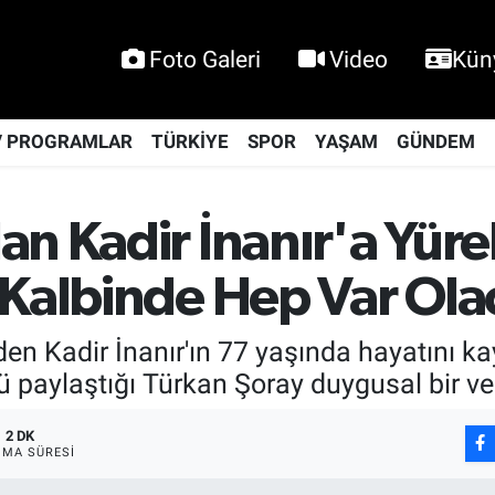
Foto Galeri
Video
Kün
V PROGRAMLAR
TÜRKİYE
SPOR
YAŞAM
GÜNDEM
an Kadir İnanır'a Yür
 Kalbinde Hep Var Ola
den Kadir İnanır'ın 77 yaşında hayatını k
olü paylaştığı Türkan Şoray duygusal bir v
2 DK
MA SÜRESI