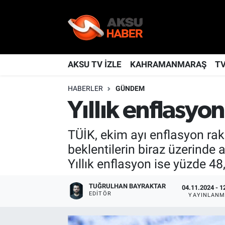
YAŞAM
Nöbetçi Eczaneler
TÜRKİYE
Hava Durumu
AKSU TV İZLE
KAHRAMANMARAŞ
T
HABERLER
GÜNDEM
KAHRAMANMARAŞ
Kahramanmaraş Namaz Vakitleri
Yıllık enflasyo
SPOR
Trafik Durumu
TÜİK, ekim ayı enflasyon rak
GÜNDEM
TFF 2.Lig Kırmızı Grup Puan Durumu ve Fikstür
beklentilerin biraz üzerinde a
Yıllık enflasyon ise yüzde 48,
POLİTİKA
Tüm Manşetler
TUĞRULHAN BAYRAKTAR
04.11.2024 - 1
DÜNYA
Son Dakika Haberleri
EDITÖR
YAYINLANM
BİLİM
Haber Arşivi