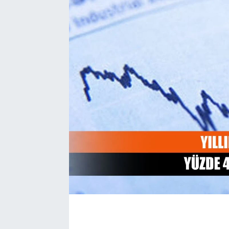
EĞİTİM
EKONOMİ
KÜLTÜR-SANAT
MAGAZİN
SAĞLIK
TEKNOLOJİ
TİCARET