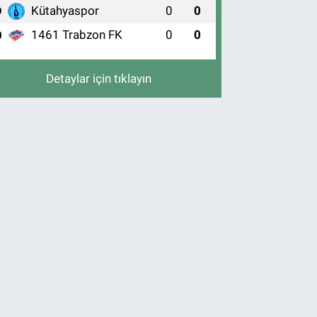
Kütahyaspor
0
0
9
1461 Trabzon FK
0
0
0
Detaylar için tıklayın