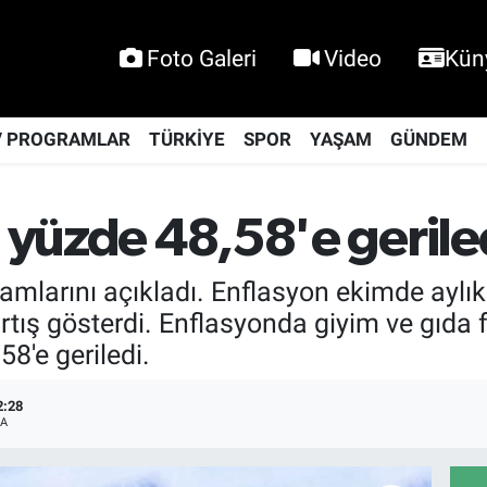
Foto Galeri
Video
Kün
V PROGRAMLAR
TÜRKİYE
SPOR
YAŞAM
GÜNDEM
n yüzde 48,58'e gerile
amlarını açıkladı. Enflasyon ekimde aylık
rtış gösterdi. Enflasyonda giyim ve gıda fi
58'e geriledi.
2:28
A