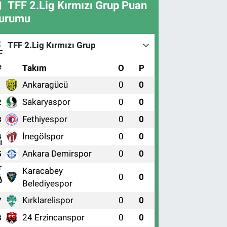
TFF 2.Lig Kırmızı Grup Puan
urumu
TFF 2.Lig Kırmızı Grup
#
Takım
O
P
Ankaragücü
0
0
1
Sakaryaspor
0
0
2
Fethiyespor
0
0
3
İnegölspor
0
0
4
Ankara Demirspor
0
0
5
Karacabey
0
0
6
Belediyespor
Kırklarelispor
0
0
7
24 Erzincanspor
0
0
8