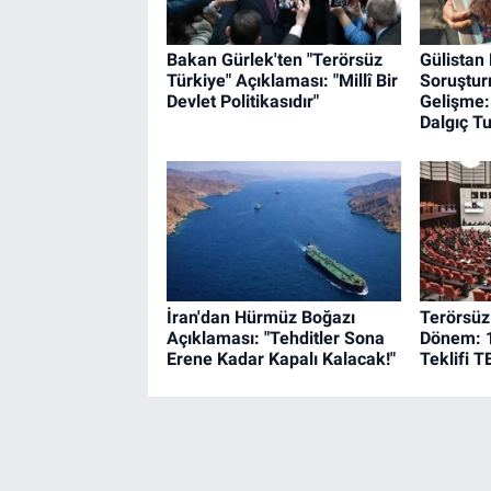
Bakan Gürlek'ten "Terörsüz
Gülistan
Türkiye" Açıklaması: "Millî Bir
Soruştu
Devlet Politikasıdır"
Gelişme: 
Dalgıç Tu
İran'dan Hürmüz Boğazı
Terörsüz 
Açıklaması: "Tehditler Sona
Dönem: 
Erene Kadar Kapalı Kalacak!"
Teklifi