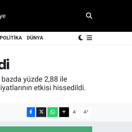
ye
POLİTİKA
DÜNYA
di
 bazda yüzde 2,88 ile
yatlarının etkisi hissedildi.
-
+
A
A