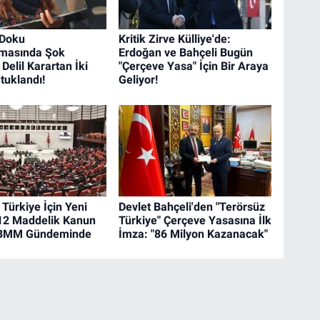
 Doku
Kritik Zirve Külliye'de:
rmasında Şok
Erdoğan ve Bahçeli Bugün
Delil Karartan İki
"Çerçeve Yasa" İçin Bir Araya
tuklandı!
Geliyor!
Türkiye İçin Yeni
Devlet Bahçeli'den "Terörsüz
12 Maddelik Kanun
Türkiye" Çerçeve Yasasına İlk
 TBMM Gündeminde
İmza: "86 Milyon Kazanacak"