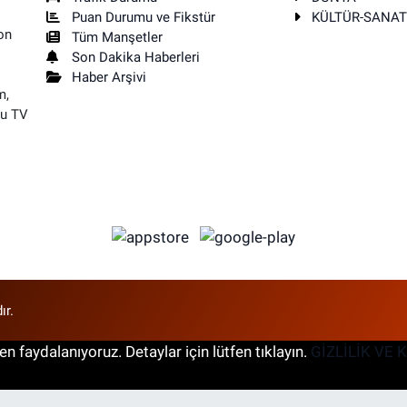
Puan Durumu ve Fikstür
KÜLTÜR-SANA
on
Tüm Manşetler
Son Dakika Haberleri
Haber Arşivi
m,
su TV
ır.
n faydalanıyoruz. Detaylar için lütfen tıklayın.
GİZLİLİK VE 