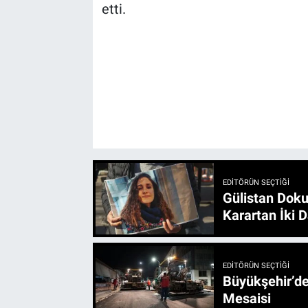
etti.
EDITÖRÜN SEÇTIĞI
Gülistan Doku
Karartan İki D
EDITÖRÜN SEÇTIĞI
Büyükşehir’den 3 İlçe 20 Noktada Yeni Haftada
Mesaisi