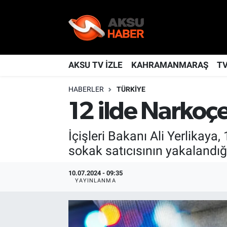
YAŞAM
Nöbetçi Eczaneler
TÜRKİYE
Hava Durumu
AKSU TV İZLE
KAHRAMANMARAŞ
T
HABERLER
TÜRKİYE
KAHRAMANMARAŞ
Kahramanmaraş Namaz Vakitleri
12 ilde Narkoç
SPOR
Trafik Durumu
İçişleri Bakanı Ali Yerlikaya
GÜNDEM
TFF 2.Lig Kırmızı Grup Puan Durumu ve Fikstür
sokak satıcısının yakalandığı
POLİTİKA
Tüm Manşetler
10.07.2024 - 09:35
YAYINLANMA
DÜNYA
Son Dakika Haberleri
BİLİM
Haber Arşivi