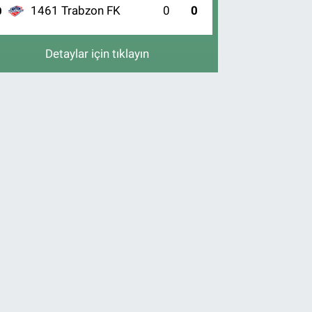
1461 Trabzon FK
0
0
0
Detaylar için tıklayın