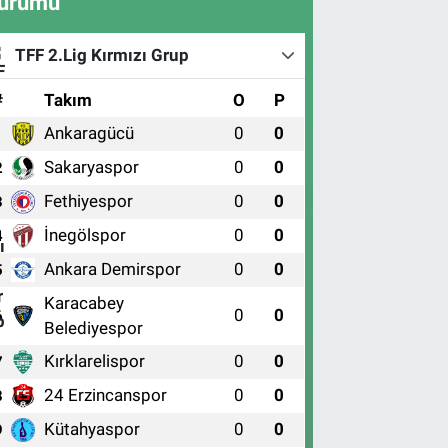
urumu
TFF 2.Lig Kırmızı Grup
#
Takım
O
P
Ankaragücü
0
0
1
Sakaryaspor
0
0
2
Fethiyespor
0
0
3
İnegölspor
0
0
4
Ankara Demirspor
0
0
5
Karacabey
0
0
6
Belediyespor
Kırklarelispor
0
0
7
24 Erzincanspor
0
0
8
Kütahyaspor
0
0
9