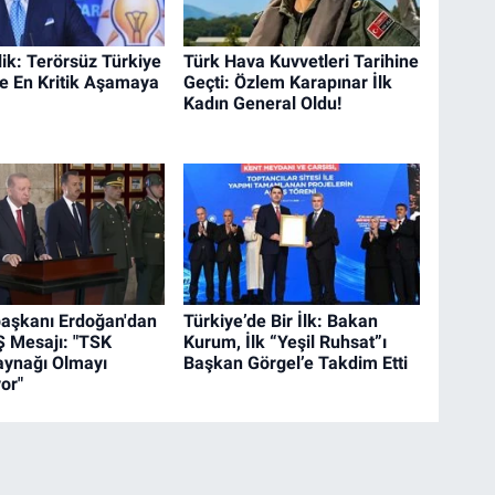
ik: Terörsüz Türkiye
Türk Hava Kuvvetleri Tarihine
e En Kritik Aşamaya
Geçti: Özlem Karapınar İlk
Kadın General Oldu!
aşkanı Erdoğan'dan
Türkiye’de Bir İlk: Bakan
 Mesajı: "TSK
Kurum, İlk “Yeşil Ruhsat”ı
ynağı Olmayı
Başkan Görgel’e Takdim Etti
or"