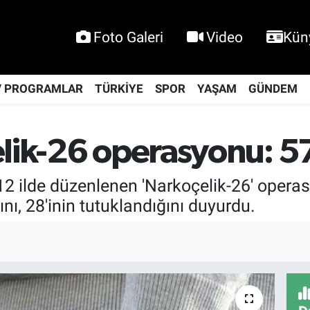
Foto Galeri
Video
Kün
V PROGRAMLAR
TÜRKİYE
SPOR
YAŞAM
GÜNDEM
elik-26 operasyonu: 57
, 12 ilde düzenlenen 'Narkoçelik-26' operas
nı, 28'inin tutuklandığını duyurdu.