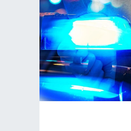
EĞİTİM
EKONOMİ
KÜLTÜR-SANAT
MAGAZİN
SAĞLIK
TEKNOLOJİ
TİCARET