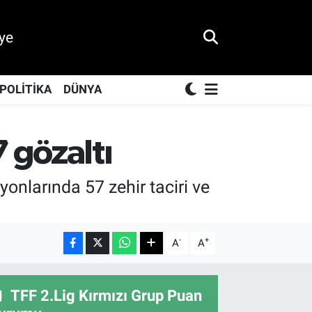
ye
POLİTİKA
DÜNYA
 gözaltı
yonlarında 57 zehir taciri ve
-
+
A
A
TFF 2.Lig Kırmızı Grup Puan