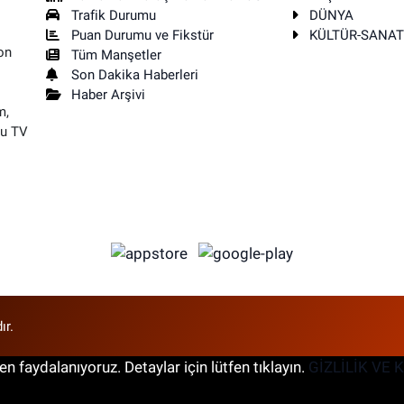
Trafik Durumu
DÜNYA
Puan Durumu ve Fikstür
KÜLTÜR-SANA
on
Tüm Manşetler
Son Dakika Haberleri
Haber Arşivi
m,
su TV
ır.
n faydalanıyoruz. Detaylar için lütfen tıklayın.
GİZLİLİK VE 