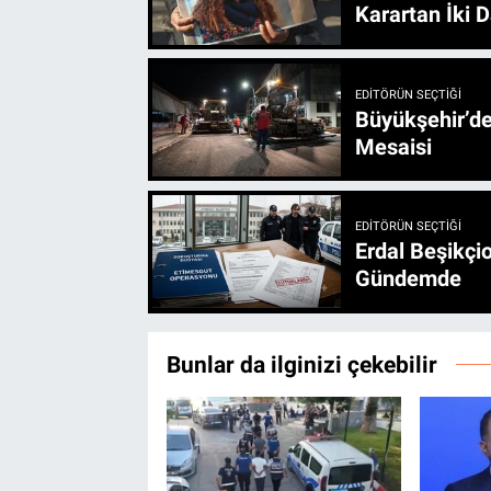
Karartan İki D
EDITÖRÜN SEÇTIĞI
Büyükşehir’den 3 İlçe 20 Noktada Yeni Haftada
Mesaisi
EDITÖRÜN SEÇTIĞI
Erdal Beşikçio
Gündemde
Bunlar da ilginizi çekebilir