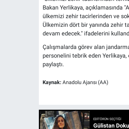
Bakan Yerlikaya, açıklamasında "Az
ülkemizi zehir tacirlerinden ve so
Ülkemizin dört bir yanında zehir t
devam edecek." ifadelerini kulland
Çalışmalarda görev alan jandar
personelini tebrik eden Yerlikaya, 
paylaştı.
Kaynak:
Anadolu Ajansı (AA)
EDITÖRÜN SEÇTIĞI
Gülistan Doku