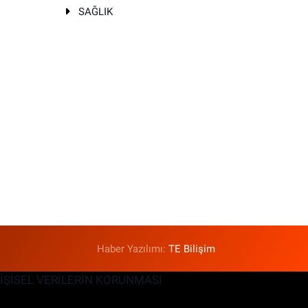
SAĞLIK
T
Haber Yazılımı:
TE Bilişim
KİŞİSEL VERİLERİN KORUNMASI