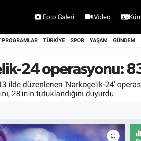
Foto Galeri
Video
Kün
V PROGRAMLAR
TÜRKİYE
SPOR
YAŞAM
GÜNDEM
elik-24 operasyonu: 83
, 13 ilde düzenlenen 'Narkoçelik-24' operas
nı, 28'inin tutuklandığını duyurdu.