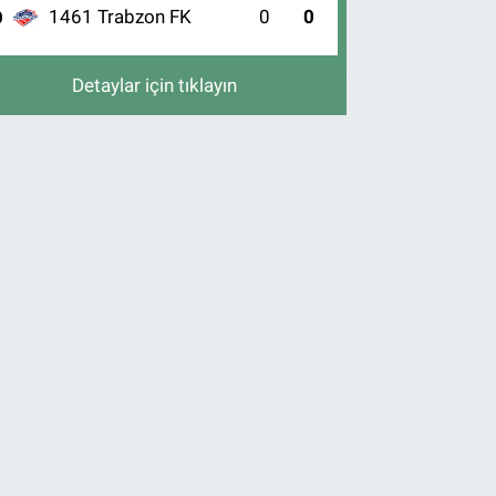
1461 Trabzon FK
0
0
0
Detaylar için tıklayın