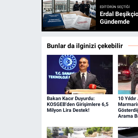
EDITÖRÜN SEÇTIĞI
Erdal Beşikçio
Gündemde
Bunlar da ilginizi çekebilir
Bakan Kacır Duyurdu:
10 Yıldır
KOSGEB'den Girişimlere 6,5
Marmaris
Milyon Lira Destek!
Gösterdi
Arama Ba