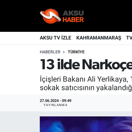
YAŞAM
Nöbetçi Eczaneler
TÜRKİYE
Hava Durumu
AKSU TV İZLE
KAHRAMANMARAŞ
T
HABERLER
TÜRKİYE
KAHRAMANMARAŞ
Kahramanmaraş Namaz Vakitleri
13 ilde Narkoç
SPOR
Trafik Durumu
İçişleri Bakanı Ali Yerlikaya
GÜNDEM
TFF 2.Lig Kırmızı Grup Puan Durumu ve Fikstür
sokak satıcısının yakalandığı
POLİTİKA
Tüm Manşetler
27.06.2024 - 09:49
YAYINLANMA
DÜNYA
Son Dakika Haberleri
BİLİM
Haber Arşivi