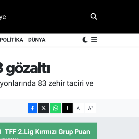
ye
POLİTİKA
DÜNYA
 gözaltı
yonlarında 83 zehir taciri ve
-
+
A
A
TFF 2.Lig Kırmızı Grup Puan