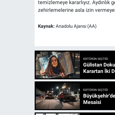
temizlemeye kararlıyız. Aydınlık 
zehirlemelerine asla izin vermeyece
Kaynak:
Anadolu Ajansı (AA)
EDITÖRÜN SEÇTIĞI
Gülistan Doku
Karartan İki D
EDITÖRÜN SEÇTIĞI
Büyükşehir’den 3 İlçe 20 Noktada Yeni Haftada
Mesaisi