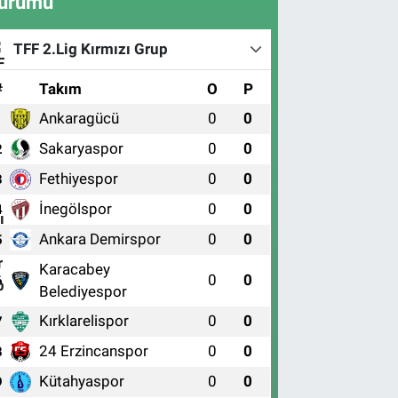
urumu
TFF 2.Lig Kırmızı Grup
#
Takım
O
P
Ankaragücü
0
0
1
Sakaryaspor
0
0
2
Fethiyespor
0
0
3
İnegölspor
0
0
4
Ankara Demirspor
0
0
5
Karacabey
0
0
6
Belediyespor
Kırklarelispor
0
0
7
24 Erzincanspor
0
0
8
Kütahyaspor
0
0
9