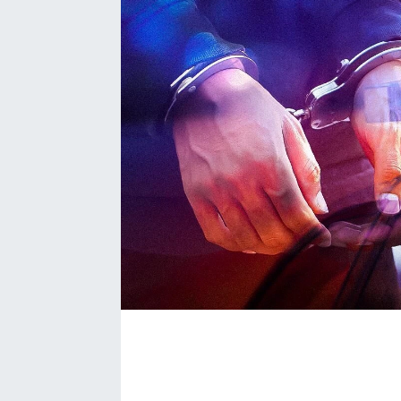
EĞİTİM
EKONOMİ
KÜLTÜR-SANAT
MAGAZİN
SAĞLIK
TEKNOLOJİ
TİCARET