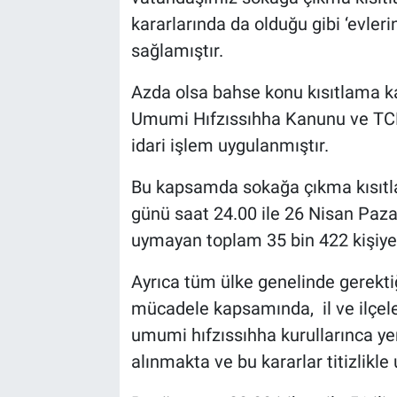
kararlarında da olduğu gibi ‘evle
sağlamıştır.
Azda olsa bahse konu kısıtlama k
Umumi Hıfzıssıhha Kanunu ve TCK’
idari işlem uygulanmıştır.
Bu kapsamda sokağa çıkma kısıtl
günü saat 24.00 ile 26 Nisan Paza
uymayan toplam 35 bin 422 kişiye a
Ayrıca tüm ülke genelinde gerektiğ
mücadele kapsamında, il ve ilçele
umumi hıfzıssıhha kurullarınca yerl
alınmakta ve bu kararlar titizlikl