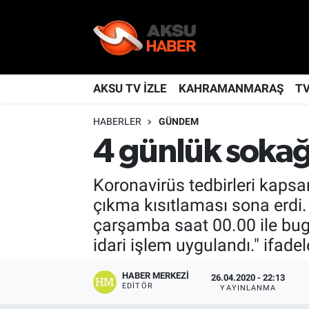
YAŞAM
Nöbetçi Eczaneler
TÜRKİYE
Hava Durumu
AKSU TV İZLE
KAHRAMANMARAŞ
T
HABERLER
GÜNDEM
KAHRAMANMARAŞ
Kahramanmaraş Namaz Vakitleri
4 günlük sokağ
SPOR
Trafik Durumu
Koronavirüs tedbirleri kaps
GÜNDEM
TFF 2.Lig Kırmızı Grup Puan Durumu ve Fikstür
çıkma kısıtlaması sona erdi.
çarşamba saat 00.00 ile bug
POLİTİKA
Tüm Manşetler
idari işlem uygulandı." ifadele
DÜNYA
Son Dakika Haberleri
HABER MERKEZI
26.04.2020 - 22:13
EDITÖR
YAYINLANMA
BİLİM
Haber Arşivi