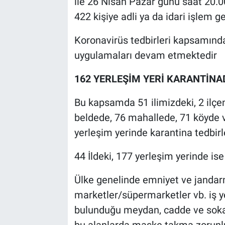
ile 26 Nisan Pazar günü saat 20.
422 kişiye adli ya da idari işlem ge
Koronavirüs tedbirleri kapsamında 
uygulamaları devam etmektedir
162 YERLEŞİM YERİ KARANTİNA
Bu kapsamda 51 ilimizdeki, 2 ilçe
beldede, 76 mahallede, 71 köyde
yerleşim yerinde karantina tedbir
44 İldeki, 177 yerleşim yerinde ise 
Ülke genelinde emniyet ve jandarm
marketler/süpermarketler vb. iş ye
bulunduğu meydan, cadde ve sokak