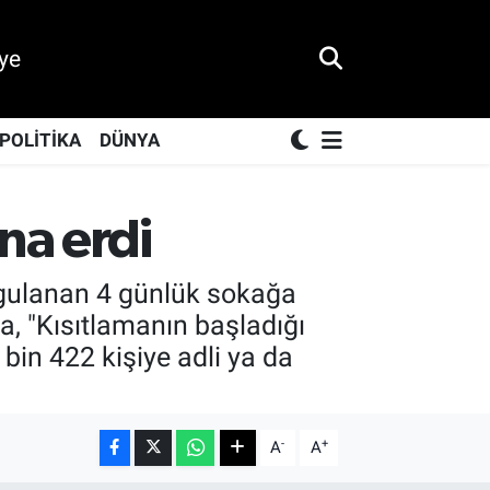
ye
POLİTİKA
DÜNYA
na erdi
ygulanan 4 günlük sokağa
a, "Kısıtlamanın başladığı
in 422 kişiye adli ya da
-
+
A
A