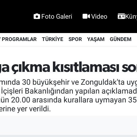
Foto Galeri
Video
Kün
V PROGRAMLAR
TÜRKİYE
SPOR
YAŞAM
GÜNDEM
a çıkma kısıtlaması so
amında 30 büyükşehir ve Zonguldak'ta u
 İçişleri Bakanlığından yapılan açıklamad
ün 20.00 arasında kurallara uymayan 35 b
rine yer verildi.