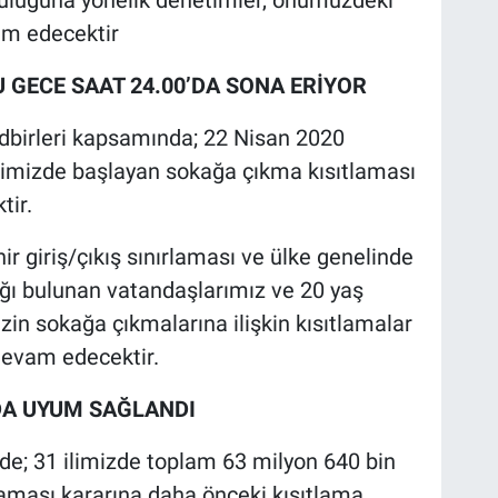
uluğuna yönelik denetimler, önümüzdeki
vam edecektir
 GECE SAAT 24.00’DA SONA ERİYOR
edbirleri kapsamında; 22 Nisan 2020
 ilimizde başlayan sokağa çıkma kısıtlaması
tir.
ehir giriş/çıkış sınırlaması ve ülke genelinde
lığı bulunan vatandaşlarımız ve 20 yaş
zin sokağa çıkmalarına ilişkin kısıtlamalar
 devam edecektir.
DA UYUM SAĞLANDI
de; 31 ilimizde toplam 63 milyon 640 bin
aması kararına daha önceki kısıtlama