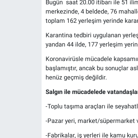
Bugün saat 20.00 itibarı ile 51 ili
merkezinde, 4 beldede, 76 mahall
toplam 162 yerleşim yerinde karan
Karantina tedbiri uygulanan yerle
yandan 44 ilde, 177 yerleşim yerind
Koronavirüsle mücadele kapsamın
başlamıştır, ancak bu sonuçlar as
henüz geçmiş değildir.
Salgın ile mücadelede vatandaşla
-Toplu taşıma araçları ile seyahat
-Pazar yeri, market/süpermarket ve
-Fabrikalar, iş yerleri ile kamu ku