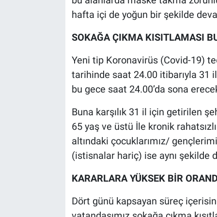
bu alanlarda maske takma zorunl
hafta içi de yoğun bir şekilde de
SOKAĞA ÇIKMA KISITLAMASI BU
Yeni tip Koronavirüs (Covid-19) t
tarihinde saat 24.00 itibarıyla 31
bu gece saat 24.00’da sona erecek
Buna karşılık 31 il için getirilen ş
65 yaş ve üstü İle kronik rahatsız
altındaki çocuklarımız/ gençlerimi
(istisnalar hariç) ise aynı şekilde
KARARLARA YÜKSEK BİR ORAN
Dört günü kapsayan süreç içerisin
vatandaşımız sokağa çıkma kısıtl