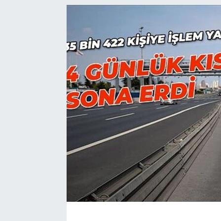
EĞİTİM
EKONOMİ
KÜLTÜR-SANAT
MAGAZİN
SAĞLIK
TEKNOLOJİ
TİCARET