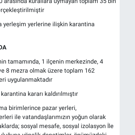
00 arasında kurallara uymayan toplam 35 bin
rçekleştirilmiştir
yerleşim yerlerine ilişkin karantina
DA
nin tamamında, 1 ilçenin merkezinde, 4
 ve 8 mezra olmak üzere toplam 162
leri uygulanmaktadır
karantina kararı kaldırılmıştır
a birimlerince pazar yerleri,
rleri ile vatandaşlarımızın yoğun olarak
larda; sosyal mesafe, sosyal izolasyon İle