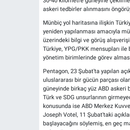
30-40 kilometre güneyine çekilme
askeri tedbirler alınmasını öngörü
Münbiç yol haritasına ilişkin Türkiy
yeniden yapılanması amacıyla müşt
üzerindeki bilgi ve görüş alışveriş
Türkiye, YPG/PKK mensupları ile 
yönetim birimlerinde görev almasın
Pentagon, 23 Şubat'ta yapılan açı
uluslararası bir gücün parçası ol
güneyinde birkaç yüz ABD askeri b
Türk ve SDG unsurlarının girmeye
konusunda ise ABD Merkez Kuvve
Joseph Votel, 11 Şubat'taki açıkl
başlayacağını söylemiş, en geç mar