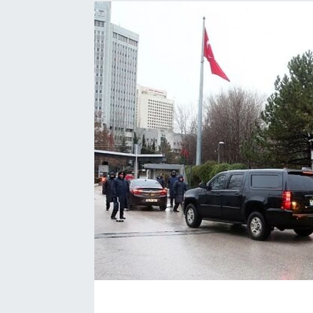
EĞİTİM
EKONOMİ
KÜLTÜR-SANAT
MAGAZİN
SAĞLIK
TEKNOLOJİ
TİCARET