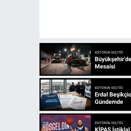
EDITÖRÜN SEÇTIĞI
Büyükşehir’den 3 İlçe 20 Noktada Yeni Haftada
Mesaisi
EDITÖRÜN SEÇTIĞI
Erdal Beşikçio
Gündemde
EDITÖRÜN SEÇTIĞI
KİPAŞ İstikla