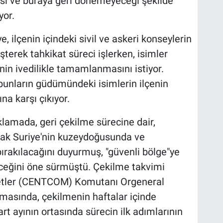
si ve buraya geri dönemeyeceği şekilde
yor.
e, ilçenin içindeki sivil ve askeri konseylerin
erek tahkikat süreci işlerken, isimler
inin ivedilikle tamamlanmasını istiyor.
bunların güdümündeki isimlerin ilçenin
a karşı çıkıyor.
klamada, geri çekilme sürecine dair,
arak Suriye'nin kuzeydoğusunda ve
ırakılacağını duyurmuş, "güvenli bölge"ye
ceğini öne sürmüştü. Çekilme takvimi
tler (CENTCOM) Komutanı Orgeneral
amasında, çekilmenin haftalar içinde
t ayının ortasında sürecin ilk adımlarının