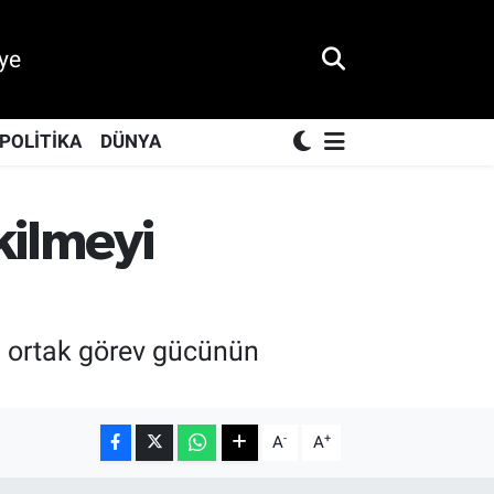
ye
POLİTİKA
DÜNYA
kilmeyi
n ortak görev gücünün
-
+
A
A