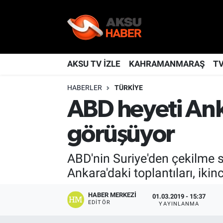
YAŞAM
Nöbetçi Eczaneler
TÜRKİYE
Hava Durumu
AKSU TV İZLE
KAHRAMANMARAŞ
T
HABERLER
TÜRKİYE
KAHRAMANMARAŞ
Kahramanmaraş Namaz Vakitleri
ABD heyeti Ank
SPOR
Trafik Durumu
görüşüyor
GÜNDEM
TFF 2.Lig Kırmızı Grup Puan Durumu ve Fikstür
ABD'nin Suriye'den çekilme 
POLİTİKA
Tüm Manşetler
Ankara'daki toplantıları, iki
DÜNYA
Son Dakika Haberleri
HABER MERKEZI
01.03.2019 - 15:37
EDITÖR
YAYINLANMA
BİLİM
Haber Arşivi