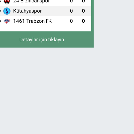
24 Erzincanspor
0
0
8
Kütahyaspor
0
0
9
1461 Trabzon FK
0
0
0
Detaylar için tıklayın