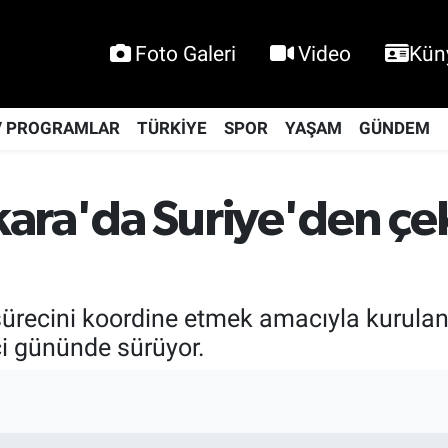
Foto Galeri
Video
Kün
V PROGRAMLAR
TÜRKİYE
SPOR
YAŞAM
GÜNDEM
ara'da Suriye'den çe
sürecini koordine etmek amacıyla kurula
nci gününde sürüyor.