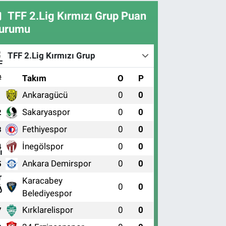
TFF 2.Lig Kırmızı Grup Puan
urumu
TFF 2.Lig Kırmızı Grup
#
Takım
O
P
Ankaragücü
0
0
1
Sakaryaspor
0
0
2
Fethiyespor
0
0
3
İnegölspor
0
0
4
Ankara Demirspor
0
0
5
Karacabey
0
0
6
Belediyespor
Kırklarelispor
0
0
7