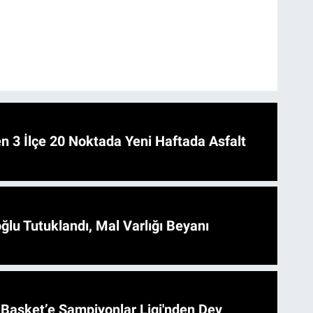
 Asfalt
ğlu Tutuklandı, Mal Varlığı Beyanı
l Basket’e Şampiyonlar Ligi'nden Dev