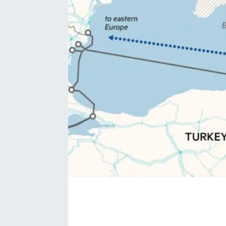
EĞİTİM
EKONOMİ
KÜLTÜR-SANAT
MAGAZİN
SAĞLIK
TEKNOLOJİ
TİCARET