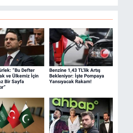
rlek: “Bu Defter
Benzine 1,43 TL'lik Artış
k ve Ülkemiz İçin
Bekleniyor: İşte Pompaya
 Bir Sayfa
Yansıyacak Rakam!
ır”