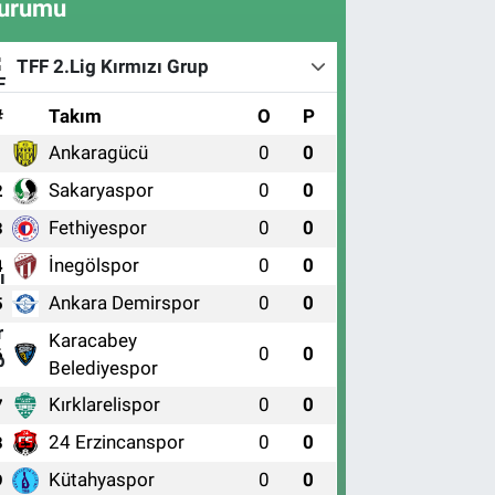
urumu
TFF 2.Lig Kırmızı Grup
#
Takım
O
P
Ankaragücü
0
0
1
Sakaryaspor
0
0
2
Fethiyespor
0
0
3
İnegölspor
0
0
4
Ankara Demirspor
0
0
5
Karacabey
0
0
6
Belediyespor
Kırklarelispor
0
0
7
24 Erzincanspor
0
0
8
Kütahyaspor
0
0
9