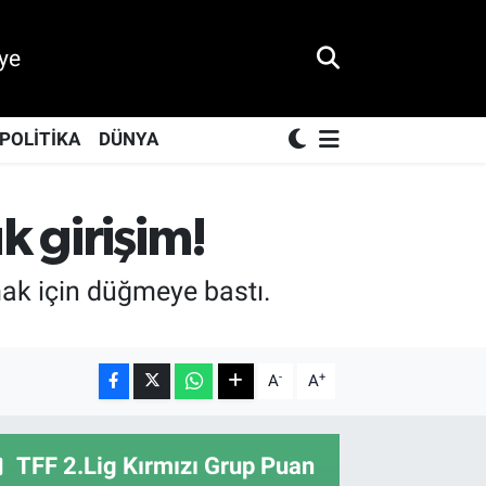
ye
POLİTİKA
DÜNYA
k girişim!
mak için düğmeye bastı.
-
+
A
A
TFF 2.Lig Kırmızı Grup Puan