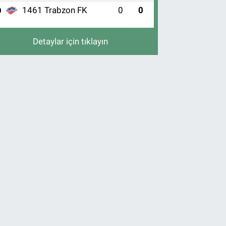
1461 Trabzon FK
0
0
0
Detaylar için tıklayın