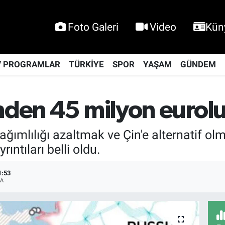
Foto Galeri
Video
Kün
V PROGRAMLAR
TÜRKİYE
SPOR
YAŞAM
GÜNDEM
nden 45 milyon eurolu
ağımlılığı azaltmak ve Çin'e alternatif ol
ıntıları belli oldu.
1:53
A