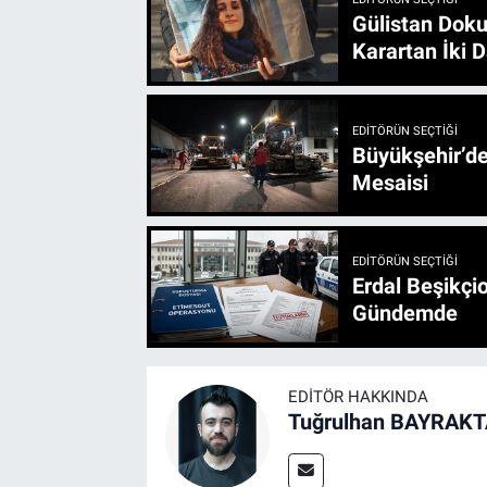
Gülistan Doku
Karartan İki D
EDITÖRÜN SEÇTIĞI
Büyükşehir’den 3 İlçe 20 Noktada Yeni Haftada
Mesaisi
EDITÖRÜN SEÇTIĞI
Erdal Beşikçio
Gündemde
EDITÖR HAKKINDA
Tuğrulhan BAYRAK