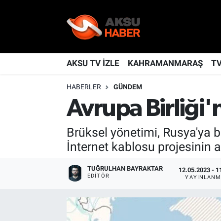
YAŞAM
Nöbetçi Eczaneler
TÜRKİYE
Hava Durumu
AKSU TV İZLE
KAHRAMANMARAŞ
T
HABERLER
GÜNDEM
KAHRAMANMARAŞ
Kahramanmaraş Namaz Vakitleri
Avrupa Birliği'
SPOR
Trafik Durumu
Brüksel yönetimi, Rusya'ya b
GÜNDEM
TFF 2.Lig Kırmızı Grup Puan Durumu ve Fikstür
İnternet kablosu projesinin ayr
POLİTİKA
Tüm Manşetler
TUĞRULHAN BAYRAKTAR
12.05.2023 - 1
EDITÖR
YAYINLANM
DÜNYA
Son Dakika Haberleri
BİLİM
Haber Arşivi