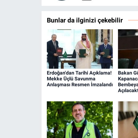
Bunlar da ilginizi çekebilir
Erdoğan'dan Tarihi Açıklama!
Bakan Gü
Mekke Üçlü Savunma
Kapanaca
Anlaşması Resmen İmzalandı
Bembeyaz
Açılacakt