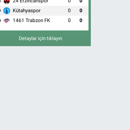
24 Erzincanspor
0
0
8
Kütahyaspor
0
0
9
1461 Trabzon FK
0
0
0
Detaylar için tıklayın