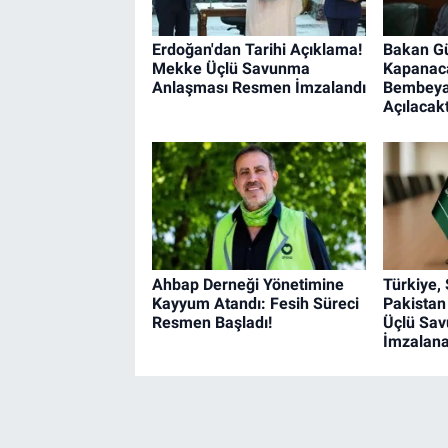
Erdoğan'dan Tarihi Açıklama!
Bakan Gü
Mekke Üçlü Savunma
Kapanaca
Anlaşması Resmen İmzalandı
Bembeyaz
Açılacakt
Ahbap Derneği Yönetimine
Türkiye,
Kayyum Atandı: Fesih Süreci
Pakistan
Resmen Başladı!
Üçlü Sa
İmzalan