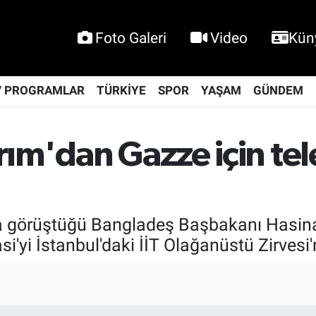
Foto Galeri
Video
Kün
V PROGRAMLAR
TÜRKİYE
SPOR
YAŞAM
GÜNDEM
rım'dan Gazze için tel
da görüştüğü Bangladeş Başbakanı Hasin
'yi İstanbul'daki İİT Olağanüstü Zirvesi'n