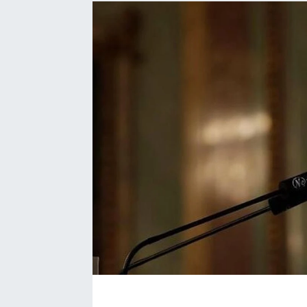
EĞİTİM
EKONOMİ
KÜLTÜR-SANAT
MAGAZİN
SAĞLIK
TEKNOLOJİ
TİCARET