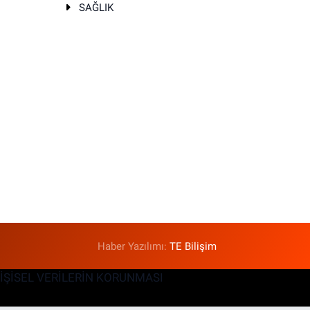
SAĞLIK
T
Haber Yazılımı:
TE Bilişim
KİŞİSEL VERİLERİN KORUNMASI