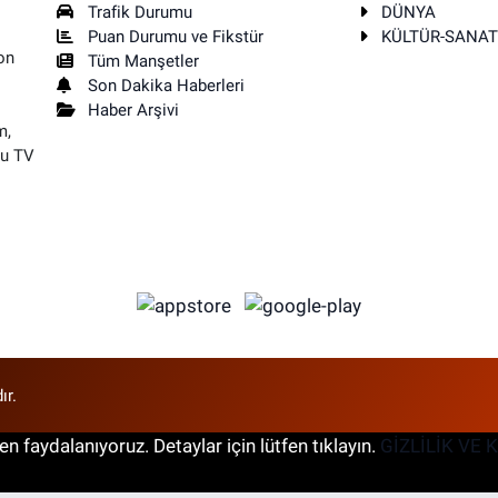
Trafik Durumu
DÜNYA
Puan Durumu ve Fikstür
KÜLTÜR-SANA
on
Tüm Manşetler
Son Dakika Haberleri
Haber Arşivi
m,
su TV
ır.
n faydalanıyoruz. Detaylar için lütfen tıklayın.
GİZLİLİK VE 