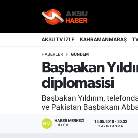
YAŞAM
Nöbetçi Eczaneler
TÜRKİYE
Hava Durumu
AKSU TV İZLE
KAHRAMANMARAŞ
T
HABERLER
GÜNDEM
KAHRAMANMARAŞ
Kahramanmaraş Namaz Vakitleri
Başbakan Yıldı
SPOR
Trafik Durumu
diplomasisi
GÜNDEM
TFF 2.Lig Kırmızı Grup Puan Durumu ve Fikstür
Başbakan Yıldırım, telefon
POLİTİKA
Tüm Manşetler
ve Pakistan Başbakanı Abbasi
DÜNYA
Son Dakika Haberleri
HABER MERKEZI
15.05.2018 - 20:32
EDITÖR
YAYINLANMA
BİLİM
Haber Arşivi