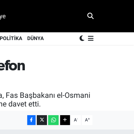
ye
POLİTİKA
DÜNYA
efon
a, Fas Başbakanı el-Osmani
e davet etti.
-
+
A
A