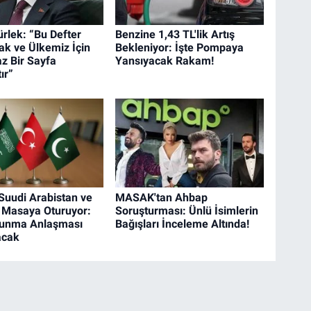
rlek: “Bu Defter
Benzine 1,43 TL'lik Artış
k ve Ülkemiz İçin
Bekleniyor: İşte Pompaya
 Bir Sayfa
Yansıyacak Rakam!
ır”
 Suudi Arabistan ve
MASAK'tan Ahbap
 Masaya Oturuyor:
Soruşturması: Ünlü İsimlerin
vunma Anlaşması
Bağışları İnceleme Altında!
acak