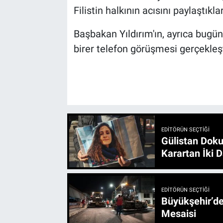
Filistin halkının acısını paylaştıklar
Başbakan Yıldırım'ın, ayrıca bugün
birer telefon görüşmesi gerçekleş
EDITÖRÜN SEÇTIĞI
Gülistan Doku
Karartan İki D
EDITÖRÜN SEÇTIĞI
Büyükşehir’den 3 İlçe 20 Noktada Yeni Haftada
Mesaisi