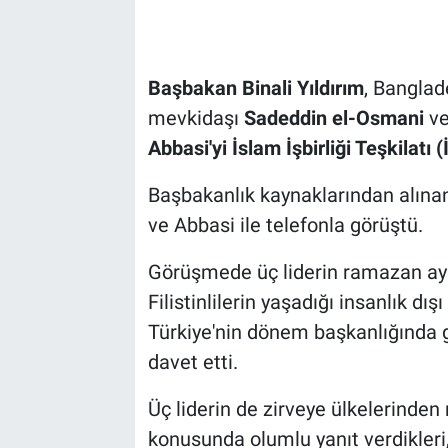
Başbakan Binali Yıldırım
, Banglad
mevkidaşı
Sadeddin el-Osmani
v
Abbasi'yi
İslam İşbirliği Teşkilatı (
Başbakanlık kaynaklarından alınan 
ve Abbasi ile telefonla görüştü.
Görüşmede üç liderin ramazan ayın
Filistinlilerin yaşadığı insanlık d
Türkiye'nin dönem başkanlığında g
davet etti.
Üç liderin de zirveye ülkelerinde
konusunda olumlu yanıt verdikleri,