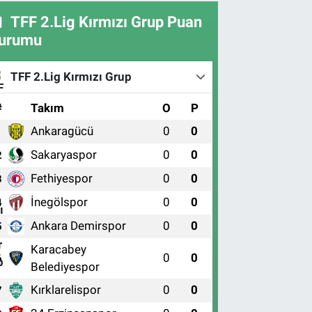
TFF 2.Lig Kırmızı Grup Puan
urumu
TFF 2.Lig Kırmızı Grup
#
Takım
O
P
Ankaragücü
0
0
1
Sakaryaspor
0
0
2
Fethiyespor
0
0
3
İnegölspor
0
0
4
Ankara Demirspor
0
0
5
Karacabey
0
0
6
Belediyespor
Kırklarelispor
0
0
7