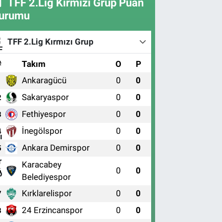
TFF 2.Lig Kırmızı Grup Puan
urumu
TFF 2.Lig Kırmızı Grup
#
Takım
O
P
Ankaragücü
0
0
1
Sakaryaspor
0
0
2
Fethiyespor
0
0
3
İnegölspor
0
0
4
Ankara Demirspor
0
0
5
Karacabey
0
0
6
Belediyespor
Kırklarelispor
0
0
7
24 Erzincanspor
0
0
8