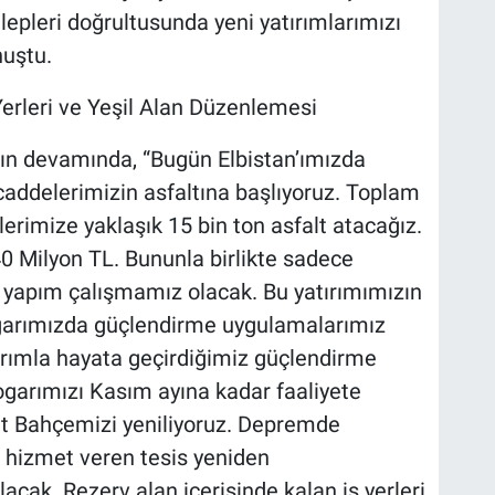
alepleri doğrultusunda yeni yatırımlarımızı
nuştu.
 Yerleri ve Yeşil Alan Düzenlemesi
nın devamında, “Bugün Elbistan’ımızda
caddelerimizin asfaltına başlıyoruz. Toplam
erimize yaklaşık 15 bin ton asfalt atacağız.
40 Milyon TL. Bununla birlikte sadece
ol yapım çalışmamız olacak. Bu yatırımımızın
togarımızda güçlendirme uygulamalarımız
tırımla hayata geçirdiğimiz güçlendirme
garımızı Kasım ayına kadar faaliyete
let Bahçemizi yeniliyoruz. Depremde
k hizmet veren tesis yeniden
acak. Rezerv alan içerisinde kalan iş yerleri