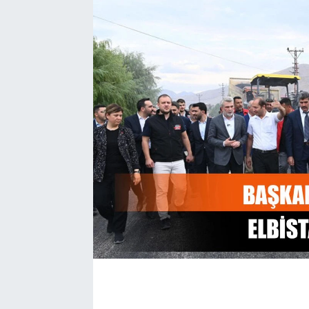
EĞİTİM
EKONOMİ
KÜLTÜR-SANAT
MAGAZİN
SAĞLIK
TEKNOLOJİ
TİCARET