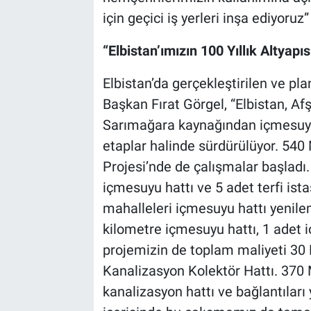
için geçici iş yerleri inşa ediyoruz”
“Elbistan’ımızın 100 Yıllık Altyapı
Elbistan’da gerçekleştirilen ve pl
Başkan Fırat Görgel, “Elbistan, Af
Sarımağara kaynağından içmesuyu 
etaplar halinde sürdürülüyor. 540
Projesi’nde de çalışmalar başladı
içmesuyu hattı ve 5 adet terfi ist
mahalleleri içmesuyu hattı yenil
kilometre içmesuyu hattı, 1 adet 
projemizin de toplam maliyeti 30 M
Kanalizasyon Kolektör Hattı. 370 Mi
kanalizasyon hattı ve bağlantıları y