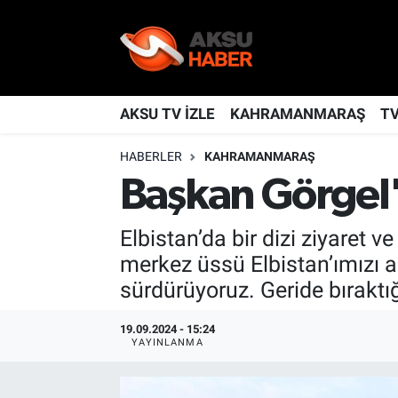
YAŞAM
Nöbetçi Eczaneler
TÜRKİYE
Hava Durumu
AKSU TV İZLE
KAHRAMANMARAŞ
T
HABERLER
KAHRAMANMARAŞ
KAHRAMANMARAŞ
Kahramanmaraş Namaz Vakitleri
Başkan Görgel'
SPOR
Trafik Durumu
Elbistan’da bir dizi ziyaret
GÜNDEM
TFF 2.Lig Kırmızı Grup Puan Durumu ve Fikstür
merkez üssü Elbistan’ımızı al
sürdürüyoruz. Geride bıraktı
POLİTİKA
Tüm Manşetler
19.09.2024 - 15:24
DÜNYA
Son Dakika Haberleri
YAYINLANMA
BİLİM
Haber Arşivi