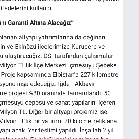
 ifadelerini kullandı.
sını Garanti Altına Alacağız”
anlanan altyapı yatırımlarına da değinen
şin ve Ekinözü ilçelerimize Kurudere ve
ulaştıracağız. DSİ tarafından çalışmalar
 Milyon TL’lik İlçe Merkezi İçmesuyu Şebeke
. Proje kapsamında Elbistan’a 227 kilometre
asyonu inşa edeceğiz. İğde - Akbayır
eme projesi %80 oranında tamamlandı. 50
içmesuyu deposu ve sanat yapılarını içeren
ilyon TL. Diğer bir altyapı projemiz ise
lyon TL’lik bir yatırım. 20 kilometrelik ana
apılacak. Yer teslimi yapıldı. İnşallah 2 yıl