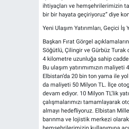
ihtiyaçları ve hemşehrilerimizin t
bir bir hayata geçiriyoruz” diye ko
Yeni Ulaşım Yatırımları, Geçici İş
Başkan Fırat Görgel açıklamaları
Söğütlü, Çilingir ve Gürbüz Turak 
4 kilometre uzunluğa sahip caddel
Bu ulaşım yatırımımızın maliyeti 
Elbistan’da 20 bin ton yama ile y
da maliyeti 50 Milyon TL. İlçe o
devam ediyor. 10 Milyon TL’lik ya
çalışmalarımızı tamamlayarak oto
almayı hedefliyoruz. Elbistan Mil
barınma ve lojistik merkezi olara
hemşehrilerimizin kullanımına açıl