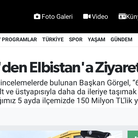
Foto Galeri
Video
Kün
V PROGRAMLAR
TÜRKİYE
SPOR
YAŞAM
GÜNDEM
den Elbistan'a Ziyaret
 ve incelemelerde bulunan Başkan Görgel, 
t ve üstyapısıyla daha da ileriye taşımak
ğımız 5 ayda ilçemizde 150 Milyon TL’lik 