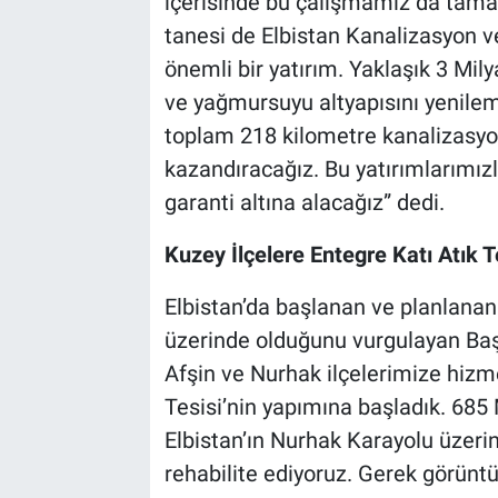
içerisinde bu çalışmamız da tama
tanesi de Elbistan Kanalizasyon v
önemli bir yatırım. Yaklaşık 3 Mil
ve yağmursuyu altyapısını yenilem
toplam 218 kilometre kanalizasyo
kazandıracağız. Bu yatırımlarımızla
garanti altına alacağız” dedi.
Kuzey İlçelere Entegre Katı Atık Te
Elbistan’da başlanan ve planlanan 
üzerinde olduğunu vurgulayan Başk
Afşin ve Nurhak ilçelerimize hizme
Tesisi’nin yapımına başladık. 685 
Elbistan’ın Nurhak Karayolu üzeri
rehabilite ediyoruz. Gerek görüntü 