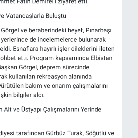
et Fatih Demirel’i ziyaret etti.
ve Vatandaşlarla Buluştu
 Görgel ve beraberindeki heyet, Pınarbaşı
ş yerlerinde de incelemelerde bulunarak
di. Esnaflara hayırlı işler dileklerini ileten
sohbet etti. Program kapsamında Elbistan
 Başkan Görgel, deprem sürecinde
rak kullanılan rekreasyon alanında
yürütülen bakım ve onarım çalışmalarını
kin bilgiler aldı.
en Alt ve Üstyapı Çalışmalarını Yerinde
yesi tarafından Gürbüz Turak, Söğütlü ve