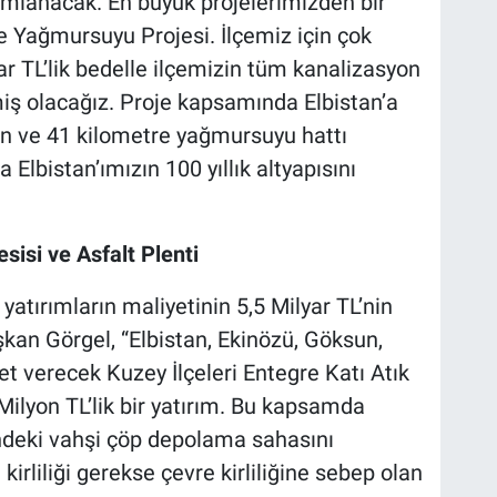
mlanacak. En büyük projelerimizden bir
e Yağmursuyu Projesi. İlçemiz için çok
yar TL’lik bedelle ilçemizin tüm kanalizasyon
iş olacağız. Proje kapsamında Elbistan’a
n ve 41 kilometre yağmursuyu hattı
 Elbistan’ımızın 100 yıllık altyapısını
sisi ve Asfalt Plenti
yatırımların maliyetinin 5,5 Milyar TL’nin
an Görgel, “Elbistan, Ekinözü, Göksun,
t verecek Kuzey İlçeleri Entegre Katı Atık
Milyon TL’lik bir yatırım. Bu kapsamda
ndeki vahşi çöp depolama sahasını
kirliliği gerekse çevre kirliliğine sebep olan