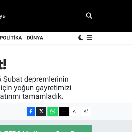
ye
POLİTİKA
DÜNYA
!
“6 Şubat depremlerinin
 için yoğun gayretimizi
yatırımı tamamladık.
-
+
A
A