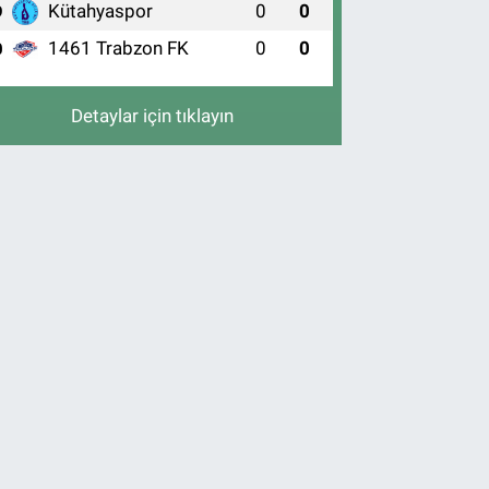
Kütahyaspor
0
0
9
1461 Trabzon FK
0
0
0
Detaylar için tıklayın