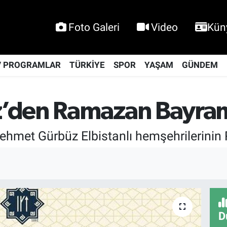
Foto Galeri
Video
Kün
V PROGRAMLAR
TÜRKİYE
SPOR
YAŞAM
GÜNDEM
’den Ramazan Bayram
ehmet Gürbüz Elbistanlı hemşehrilerinin
D