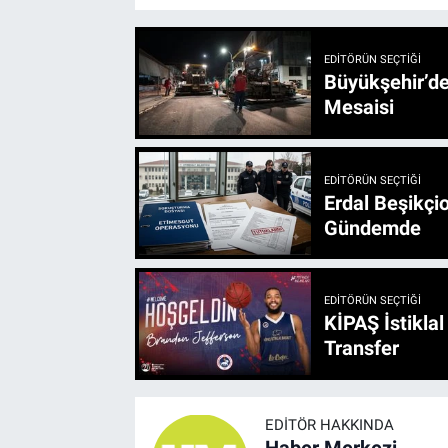
EDITÖRÜN SEÇTIĞI
Büyükşehir’den 3 İlçe 20 Noktada Yeni Haftada
Mesaisi
EDITÖRÜN SEÇTIĞI
Erdal Beşikçio
Gündemde
EDITÖRÜN SEÇTIĞI
KİPAŞ İstikla
Transfer
EDITÖR HAKKINDA
Haber Merkezi