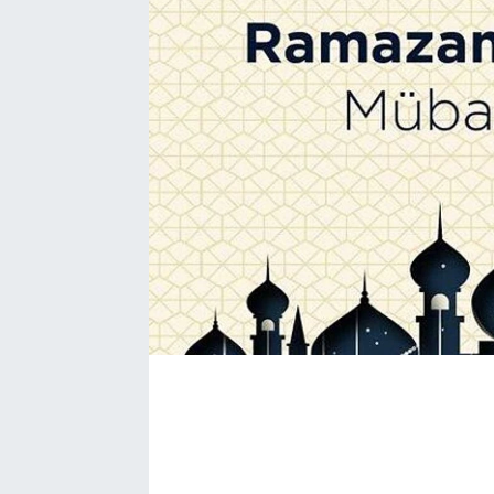
EĞİTİM
EKONOMİ
KÜLTÜR-SANAT
MAGAZİN
SAĞLIK
TEKNOLOJİ
TİCARET