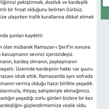
rliğimizi pekiştirmek, dostluk ve kardeşlik
li bir fırsat olduğunu belirten Gürbüz,
ze ulaşırken trafik kurallarına dikkat etmek
da şunları kaydetti:
ı olan mübarek Ramazan-ı Şerif'in sonuna
 kavuşmanın sevinci içerisindeyiz.
manın, kardeş olmanın, paylaşmanın
yaşattı. Üzerinde kardeşinin hakkı var şuuru
amazanı idrak ettik. Ramazan'da aynı sofrada
manın vermiş olduğu hazzı birlikte yaşadık.
arımızla, ihtiyaç sahipleriyle ekmeğimizi,
lığın yaşadığı zorlu günleri bizlere bir kez
ardeşliğini güçlendirmemize vesile oldu.