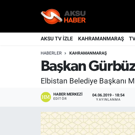
YAŞAM
Nöbetçi Eczaneler
TÜRKİYE
Hava Durumu
AKSU TV İZLE
KAHRAMANMARAŞ
T
HABERLER
KAHRAMANMARAŞ
KAHRAMANMARAŞ
Kahramanmaraş Namaz Vakitleri
Başkan Gürbüz
SPOR
Trafik Durumu
Elbistan Belediye Başkanı M
GÜNDEM
TFF 2.Lig Kırmızı Grup Puan Durumu ve Fikstür
HABER MERKEZI
04.06.2019 - 18:54
POLİTİKA
Tüm Manşetler
EDITÖR
YAYINLANMA
DÜNYA
Son Dakika Haberleri
BİLİM
Haber Arşivi