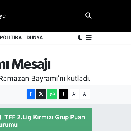
ye
POLİTİKA
DÜNYA
ı Mesajı
 Ramazan Bayramı’nı kutladı.
-
+
A
A
TFF 2.Lig Kırmızı Grup Puan
urumu