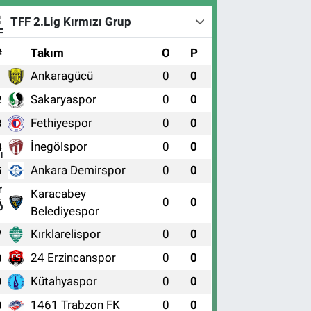
TFF 2.Lig Kırmızı Grup
#
Takım
O
P
Ankaragücü
0
0
1
Sakaryaspor
0
0
2
Fethiyespor
0
0
3
İnegölspor
0
0
4
Ankara Demirspor
0
0
5
Karacabey
0
0
6
Belediyespor
Kırklarelispor
0
0
7
24 Erzincanspor
0
0
8
Kütahyaspor
0
0
9
1461 Trabzon FK
0
0
0