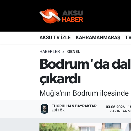
YAŞAM
Nöbetçi Eczaneler
TÜRKİYE
Hava Durumu
AKSU TV İZLE
KAHRAMANMARAŞ
T
HABERLER
GENEL
KAHRAMANMARAŞ
Kahramanmaraş Namaz Vakitleri
Bodrum'da dalg
SPOR
Trafik Durumu
çıkardı
GÜNDEM
TFF 2.Lig Kırmızı Grup Puan Durumu ve Fikstür
Muğla'nın Bodrum ilçesinde d
POLİTİKA
Tüm Manşetler
TUĞRULHAN BAYRAKTAR
03.06.2026 - 1
EDITÖR
DÜNYA
Son Dakika Haberleri
YAYINLANM
BİLİM
Haber Arşivi