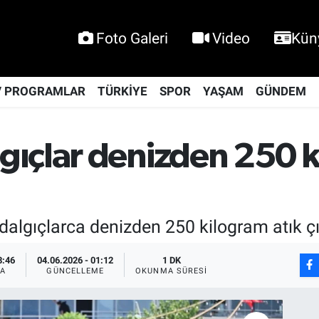
Foto Galeri
Video
Kün
V PROGRAMLAR
TÜRKİYE
SPOR
YAŞAM
GÜNDEM
ıçlar denizden 250 k
algıçlarca denizden 250 kilogram atık çık
8:46
04.06.2026 - 01:12
1 DK
A
GÜNCELLEME
OKUNMA SÜRESI