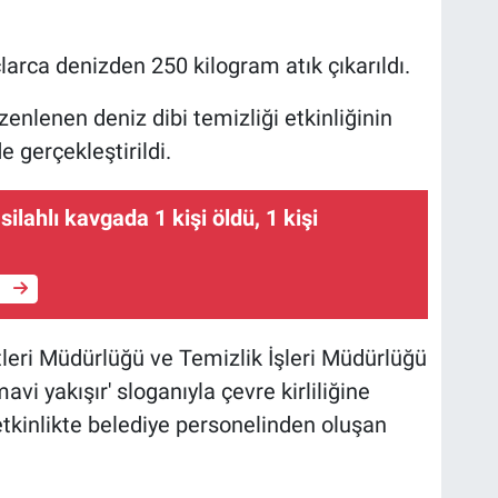
arca denizden 250 kilogram atık çıkarıldı.
enlenen deniz dibi temizliği etkinliğinin
 gerçekleştirildi.
silahlı kavgada 1 kişi öldü, 1 kişi
e
eri Müdürlüğü ve Temizlik İşleri Müdürlüğü
i yakışır' sloganıyla çevre kirliliğine
tkinlikte belediye personelinden oluşan