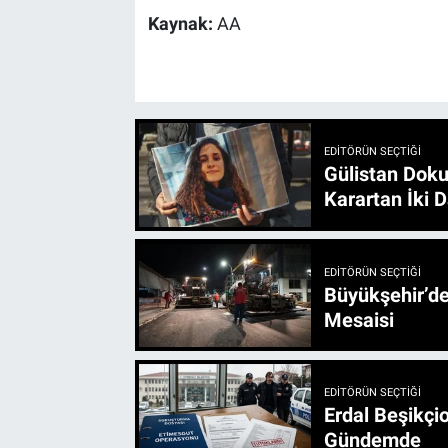
Kaynak:
AA
EDITÖRÜN SEÇTIĞI
Gülistan Doku
Karartan İki D
EDITÖRÜN SEÇTIĞI
Büyükşehir’den 3 İlçe 20 Noktada Yeni Haftada
Mesaisi
EDITÖRÜN SEÇTIĞI
Erdal Beşikçio
Gündemde