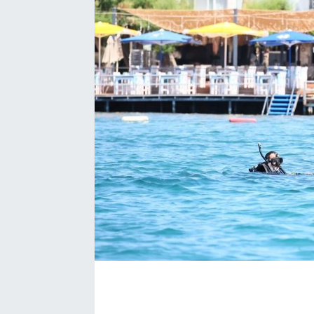
EĞİTİM
EKONOMİ
KÜLTÜR-SANAT
MAGAZİN
SAĞLIK
TEKNOLOJİ
TİCARET